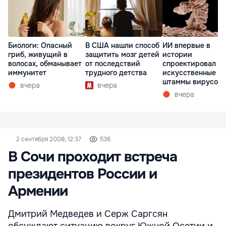
Биологи: Опасный
В США нашли способ
ИИ впервые в
гриб, живущий в
защитить мозг детей
истории
волосах, обманывает
от последствий
спроектировал
иммунитет
трудного детства
искусственные
штаммы вирусов 
вчера
вчера
нуля
вчера
2 сентября 2008, 12:37
536
В Сочи проходит встреча
президентов России и
Армении
Дмитрий Медведев и Серж Саргсян