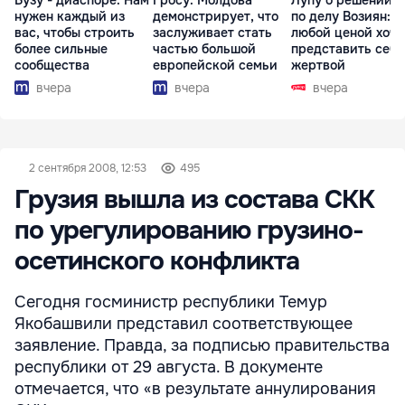
Бузу - диаспоре: Нам
Гросу: Молдова
Лупу о решении с
нужен каждый из
демонстрирует, что
по делу Возиян: 
вас, чтобы строить
заслуживает стать
любой ценой хоче
более сильные
частью большой
представить себя
сообщества
европейской семьи
жертвой
вчера
вчера
вчера
2 сентября 2008, 12:53
495
Грузия вышла из состава СКК
по урегулированию грузино-
осетинского конфликта
Сегодня госминистр республики Темур
Якобашвили представил соответствующее
заявление. Правда, за подписью правительства
республики от 29 августа. В документе
отмечается, что «в результате аннулирования