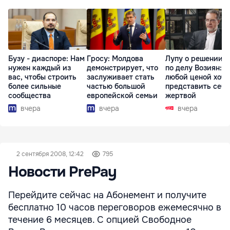
Бузу - диаспоре: Нам
Гросу: Молдова
Лупу о решении с
нужен каждый из
демонстрирует, что
по делу Возиян: 
вас, чтобы строить
заслуживает стать
любой ценой хоче
более сильные
частью большой
представить себя
сообщества
европейской семьи
жертвой
вчера
вчера
вчера
2 сентября 2008, 12:42
795
Новости PrePay
Перейдите сейчас на Абонемент и получите
бесплатно 10 часов переговоров ежемесячно в
течение 6 месяцев. С опцией Свободное