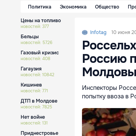
Политика
Экономика
Общество
Пр
Цены на топливо
новостей:
377
10 июня 20
Infotag
Бельцы
Россельх
новостей:
5726
Газовый кризис
Россию п
новостей:
408
Молдов
Гагаузия
новостей:
10842
Кишинев
Инспекторы Россе
новостей:
771
попытку ввоза в Р
ДТП в Молдове
новостей:
7825
Нет войне
новостей:
131
Приднестровье