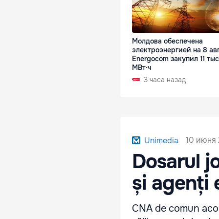
Молдова обеспечена
электроэнергией на 8 авг
Energocom закупил 11 тыс
МВт·ч
3 часа назад
10 июня 
Unimedia
Dosarul j
și agenți
CNA de comun acord 