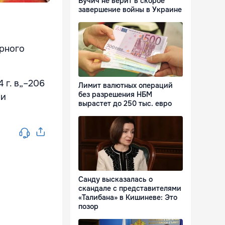
Вучич не верит в скорое
завершение войны в Украине
арного
 г. в„–206
Лимит валютных операций
без разрешения НБМ
ии
вырастет до 250 тыс. евро
Санду высказалась о
скандале с представителями
«Талибана» в Кишиневе: Это
позор