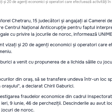
ați și 20 de agenți economici și operatori care efectuează activități î
Viorel Chetraru, 15 judecători și angajați ai Camerei d
re Centrul Național Anticorupție pentru faptul interpre
gale cu privire la jocurile de noroc, informează UNI
unt vizați și 20 de agenți economici și operatori care 
omeniu.
burici a venit cu propunerea de a lichida sălile cu joc
curilor din oraș, să se transfere undeva într-un loc sp
orașului", a declarat Chiril Gaburici.
nvestigarea fraudelor economice din cadrul Inspectorat
ieri, 9 iunie, 46 de percheziții. Descinderile au avut loc
e jocuri de noroc.