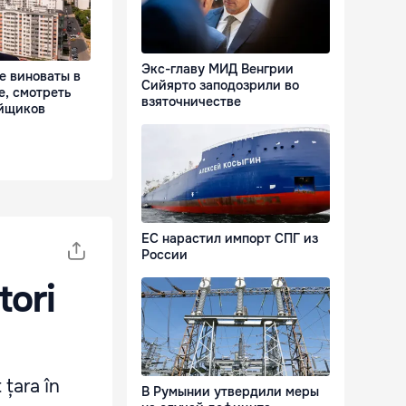
Экс-главу МИД Венгрии
е виноваты в
Сийярто заподозрили во
е, смотреть
взяточничестве
ойщиков
ЕС нарастил импорт СПГ из
России
tori
 țara în
В Румынии утвердили меры