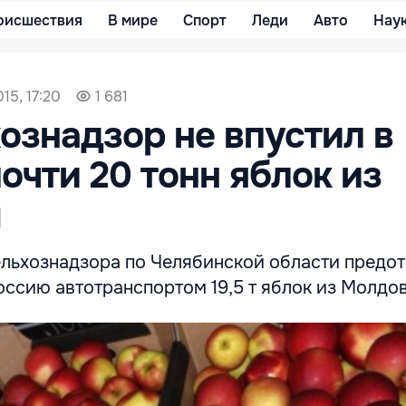
оисшествия
В мире
Спорт
Леди
Авто
Нау
15, 17:20
1 681
ознадзор не впустил в
очти 20 тонн яблок из
ы
льхознадзора по Челябинской области предо
оссию автотранспортом 19,5 т яблок из Молдо