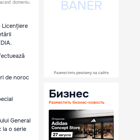
n acest domeniu.
e Licențiere
tării
MEDIA.
efectuează
Разместить рекламу на сайте
uri de noroc
Бизнес
ecial
Разместить бизнес-новость
ului General
 la o serie