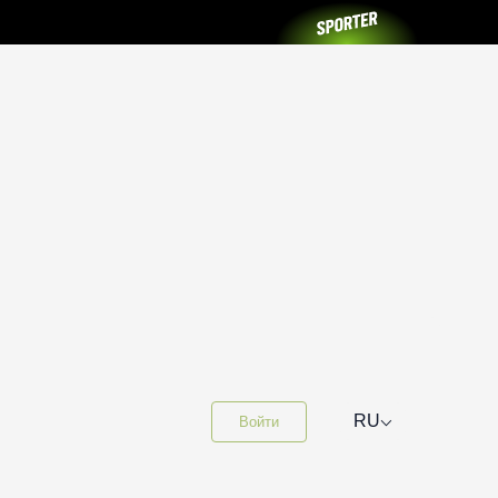
⌵
RU
Войти