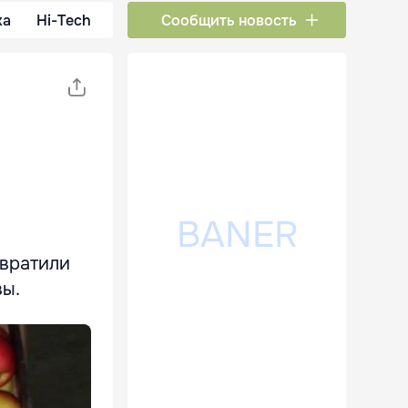
ка
Hi-Tech
Сообщить новость
твратили
вы.