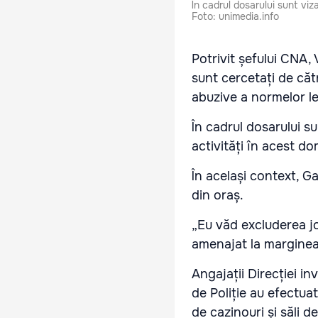
În cadrul dosarului sunt viz
Foto: unimedia.info
Potrivit șefului CNA, 
sunt cercetați de căt
abuzive a normelor le
În cadrul dosarului s
activități în acest d
În același context, Ga
din oraș.
„Eu văd excluderea jo
amenajat la marginea 
Angajații Direcției i
de Poliție au efectuat 
de cazinouri și săli d