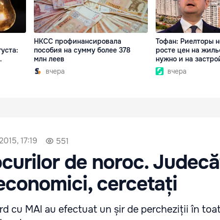
НКСС профинансировала
Тофан: Риелторы н
уста:
пособия на сумму более 378
росте цен на жиль
.
млн леев
нужно и на застр
вчера
вчера
2015, 17:19
551
ocurilor de noroc. Judecă
 economici, cercetați
cu MAI au efectuat un șir de percheziții în toat