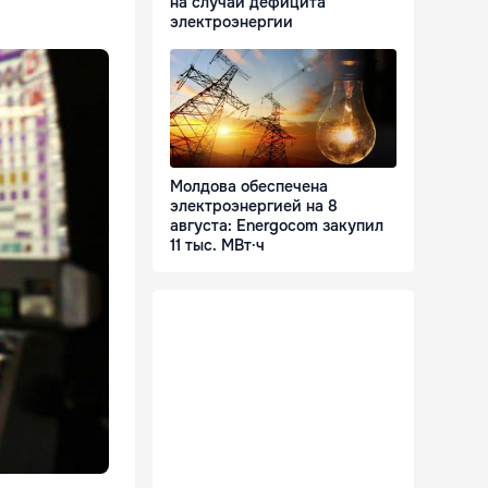
на случай дефицита
электроэнергии
Молдова обеспечена
электроэнергией на 8
августа: Energocom закупил
11 тыс. МВт·ч