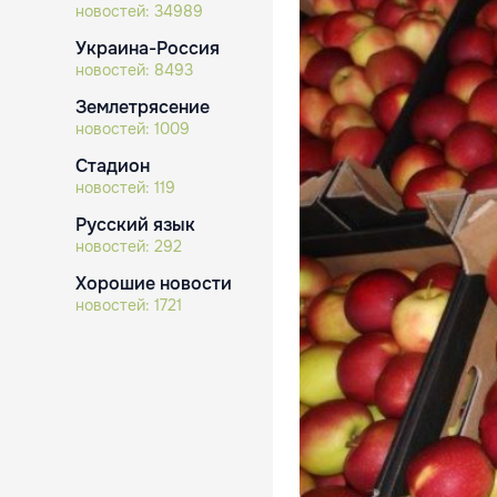
новостей:
34989
Украина-Россия
новостей:
8493
Землетрясение
новостей:
1009
Стадион
новостей:
119
Русский язык
новостей:
292
Хорошие новости
новостей:
1721