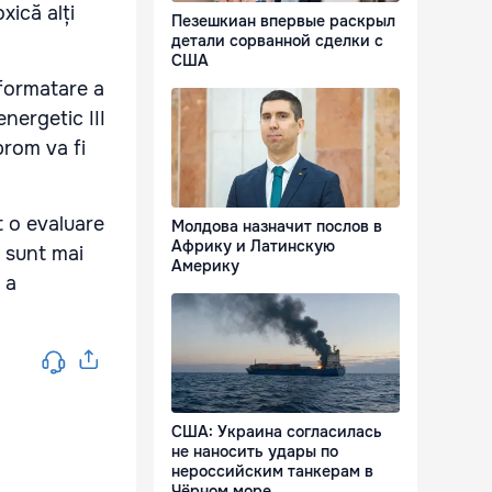
xică alți
Пезешкиан впервые раскрыл
детали сорванной сделки с
США
eformatare a
nergetic III
prom va fi
t o evaluare
Молдова назначит послов в
Африку и Латинскую
e sunt mai
Америку
 a
США: Украина согласилась
не наносить удары по
нероссийским танкерам в
Чёрном море