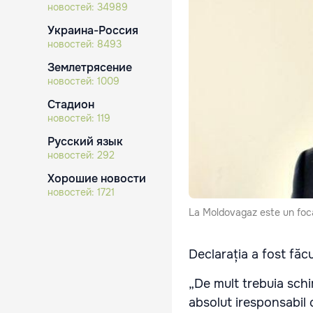
новостей:
34989
Украина-Россия
новостей:
8493
Землетрясение
новостей:
1009
Стадион
новостей:
119
Русский язык
новостей:
292
Хорошие новости
новостей:
1721
La Moldovagaz este un foca
Declarația a fost făcu
„De mult trebuia sch
absolut iresponsabil 