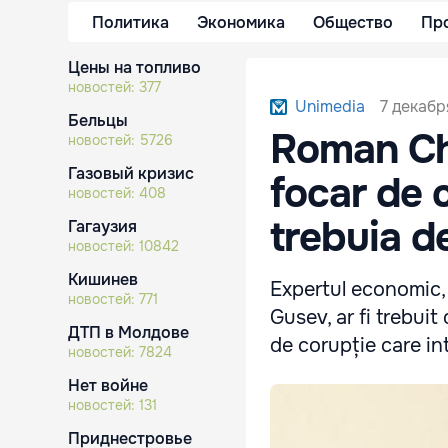
Политика
Экономика
Общество
Пр
Цены на топливо
новостей:
377
7 декабр
Unimedia
Бельцы
Roman Ch
новостей:
5726
Газовый кризис
focar de 
новостей:
408
trebuia d
Гагаузия
новостей:
10842
Кишинев
Expertul economic,
новостей:
771
Gusev, ar fi trebuit
ДТП в Молдове
de corupție care in
новостей:
7824
Нет войне
новостей:
131
Приднестровье