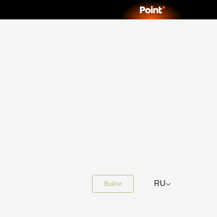
⌵
RU
Войти