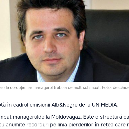
r de corupție, iar managerul trebuia de mult schimbat. Foto: deschid
tă în cadrul e
misiunii Alb&Negru de la UNIMEDIA.
imbat managerulde la Moldovagaz. Este o structură ca
cu anumite recorduri pe linia pierderilor în rețea care 