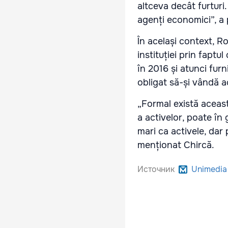
altceva decât furturi
agenți economici”, a
În același context, R
instituției prin fapt
în 2016 și atunci furn
obligat să-și vândă a
„Formal există aceast
a activelor, poate în
mari ca activele, dar 
menționat Chircă.
Источник
Unimedia