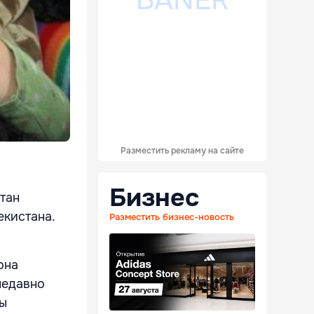
Разместить рекламу на сайте
Бизнес
тан
екистана.
Разместить бизнес-новость
она
недавно
ры