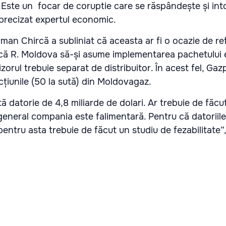
. Este un focar de coruptie care se răspândește și into
 precizat expertul economic.
oman Chircă a subliniat că aceasta ar fi o ocazie de r
ul că R. Moldova să-și asume implementarea pachetului e
izorul trebuie separat de distribuitor. În acest fel, Gaz
cțiunile (50 la sută) din Moldovagaz.
ă datorie de 4,8 miliarde de dolari. Ar trebuie de făcu
 general compania este falimentară. Pentru că datoriil
pentru asta trebuie de făcut un studiu de fezabilitate”,