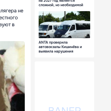
на 2027 год является
сложной, но необходимой
шлягера не
вестного
зуют в
ANTA проверила
автовокзалы Кишинёва и
выявила нарушения