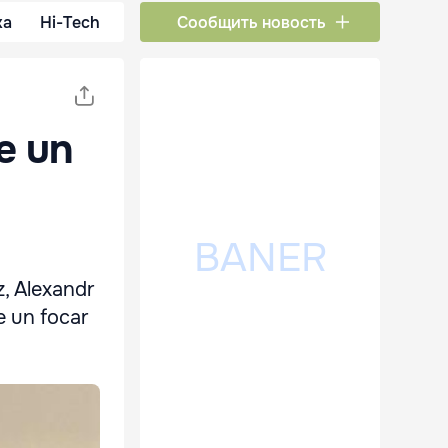
ка
Hi-Tech
Сообщить новость
e un
, Alexandr
te un focar