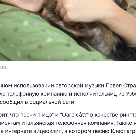
сла.
онном использовании авторской музыки Павел Стра
ую телефонную компанию и исполнительниц из Узб
 сообщил в социальной сети.
ит, что песни "Гицэ" и "Oare cât?" в качестве рингт
лиентам итальянская телефонная компания. Также 
 в интернете видеоклип, в котором песню Клеопат