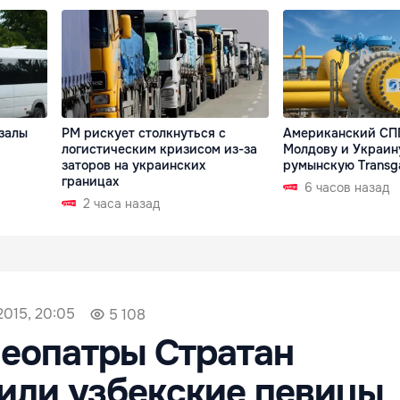
залы
РМ рискует столкнуться с
Американский СПГ
логистическим кризисом из-за
Молдову и Украин
заторов на украинских
румынскую Transg
границах
6 часов назад
2 часа назад
2015, 20:05
5 108
еопатры Стратан
или узбекские певицы