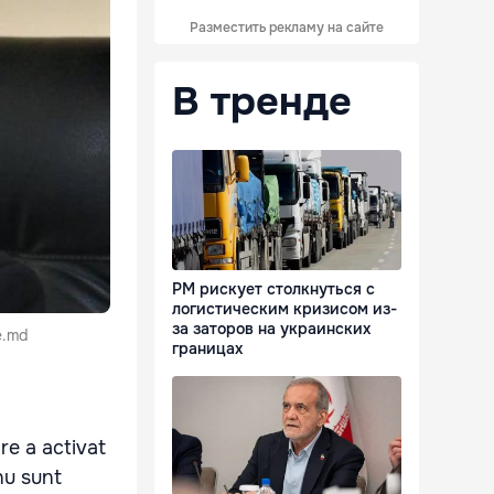
Разместить рекламу на сайте
В тренде
РМ рискует столкнуться с
логистическим кризисом из-
за заторов на украинских
e.md
границах
re a activat
nu sunt