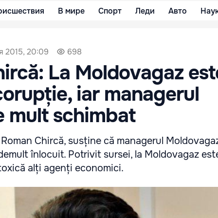
оисшествия
В мире
Спорт
Леди
Авто
Нау
я 2015, 20:09
698
ircă: La Moldovagaz est
corupție, iar managerul
e mult schimbat
 Roman Chircă, susține că managerul Moldovagaz
 demult înlocuit. Potrivit sursei, la Moldovagaz es
toxică alți agenți economici.