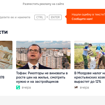
Разместить рекламу на сайте
Нашли ошибку в тексте
+
делите ее и нажмите
CTRL
ENTER
Сообщите нам!
сти
Тофан: Риелторы не виноваты в
В Молдове налог н
378
росте цен на жилье, смотреть
крестьянских хозя
нужно и на застройщиков
вырастет до 12%
вчера
вчера