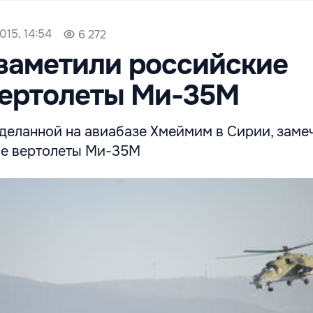
015, 14:54
6 272
заметили российские
вертолеты Ми-35М
сделанной на авиабазе Хмеймим в Сирии, заме
ые вертолеты Ми-35М