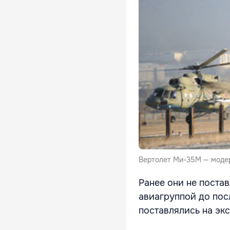
Вертолет Ми-35М — модер
Ранее они не поста
авиагруппой до пос
поставлялись на экс