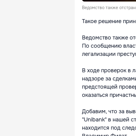
Ведомство также отстран
Такое решение прин
Ведомство также от
По сообщению власт
легализации престу
В ходе проверок в 
надзоре за сделкам
предстоящей провер
оказаться причастн
Добавим, что за выв
"Unibank" в нашей с
находится под след
Владимир Филат.