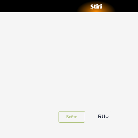
⌵
RU
Войти