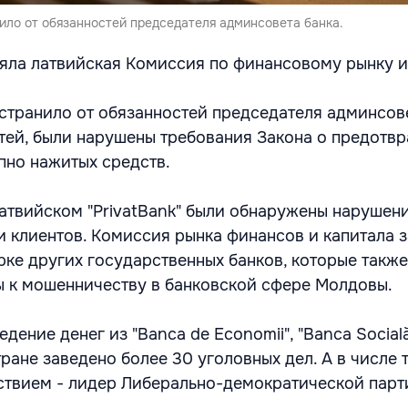
ило от обязанностей председателя админсовета банка.
яла латвийская Комиссия по финансовому рынку и
странило от обязанностей председателя админсове
ей, были нарушены требования Закона о предотв
пно нажитых средств.
латвийском "PrivatBank" были обнаружены нарушени
и клиентов. Комиссия рынка финансов и капитала 
ке других государственных банков, которые также
ы к мошенничеству в банковской сфере Молдовы.
едение денег из "Banca de Economii", "Banca Socială
тране заведено более 30 уголовных дел. А в числе т
ствием - лидер Либерально-демократической парт