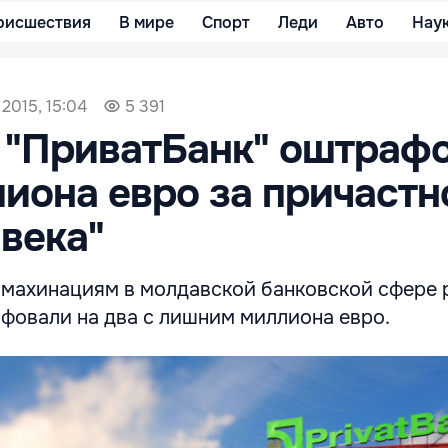
оисшествия
В мире
Спорт
Леди
Авто
Нау
 2015, 15:04
5 391
 "ПриватБанк" оштраф
лиона евро за причастн
 века"
к махинациям в молдавской банковской сфере
афовали на два с лишним миллиона евро.