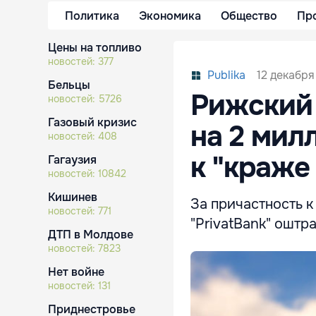
Политика
Экономика
Общество
Пр
Цены на топливо
новостей:
377
12 декабря
Publika
Бельцы
Рижский
новостей:
5726
Газовый кризис
на 2 мил
новостей:
408
к "краже
Гагаузия
новостей:
10842
Кишинев
За причастность 
новостей:
771
"PrivatBank" оштр
ДТП в Молдове
новостей:
7823
Нет войне
новостей:
131
Приднестровье