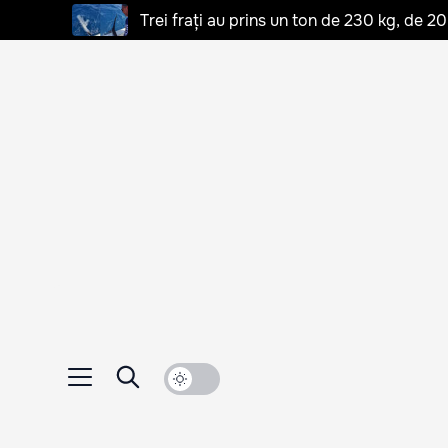
Trei frați au prins un ton de 230 kg, de 