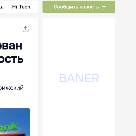
ка
Hi-Tech
Сообщить новость
ован
ость
 рижский