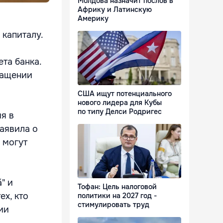
Молдова назначит послов в
Африку и Латинскую
Америку
 капиталу.
та банка.
ращении
США ищут потенциального
нового лидера для Кубы
по типу Делси Родригес
я в
заявила о
 могут
" и
Тофан: Цель налоговой
ех, кто
политики на 2027 год -
стимулировать труд
ии