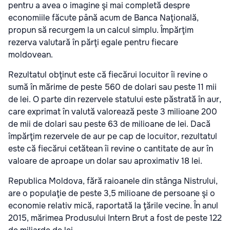
pentru a avea o imagine şi mai completă despre
economiile făcute până acum de Banca Naţională,
propun să recurgem la un calcul simplu. Împărţim
rezerva valutară în părţi egale pentru fiecare
moldovean.
Rezultatul obţinut este că fiecărui locuitor îi revine o
sumă în mărime de peste 560 de dolari sau peste 11 mii
de lei. O parte din rezervele statului este păstrată în aur,
care exprimat în valută valorează peste 3 milioane 200
de mii de dolari sau peste 63 de milioane de lei. Dacă
împărţim rezervele de aur pe cap de locuitor, rezultatul
este că fiecărui cetătean îi revine o cantitate de aur în
valoare de aproape un dolar sau aproximativ 18 lei.
Republica Moldova, fără raioanele din stânga Nistrului,
are o populaţie de peste 3,5 milioane de persoane şi o
economie relativ mică, raportată la ţările vecine. În anul
2015, mărimea Produsului Intern Brut a fost de peste 122