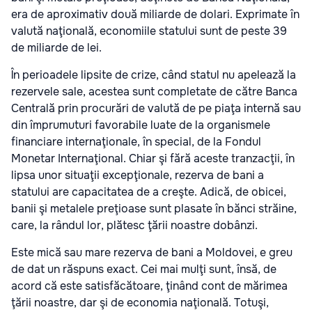
era de aproximativ două miliarde de dolari. Exprimate în
valută naţională, economiile statului sunt de peste 39
de miliarde de lei.
În perioadele lipsite de crize, când statul nu apelează la
rezervele sale, acestea sunt completate de către Banca
Centrală prin procurări de valută de pe piaţa internă sau
din împrumuturi favorabile luate de la organismele
financiare internaţionale, în special, de la Fondul
Monetar Internaţional. Chiar şi fără aceste tranzacţii, în
lipsa unor situaţii excepţionale, rezerva de bani a
statului are capacitatea de a creşte. Adică, de obicei,
banii şi metalele preţioase sunt plasate în bănci străine,
care, la rândul lor, plătesc ţării noastre dobânzi.
Este mică sau mare rezerva de bani a Moldovei, e greu
de dat un răspuns exact. Cei mai mulţi sunt, însă, de
acord că este satisfăcătoare, ţinând cont de mărimea
ţării noastre, dar şi de economia naţională. Totuşi,