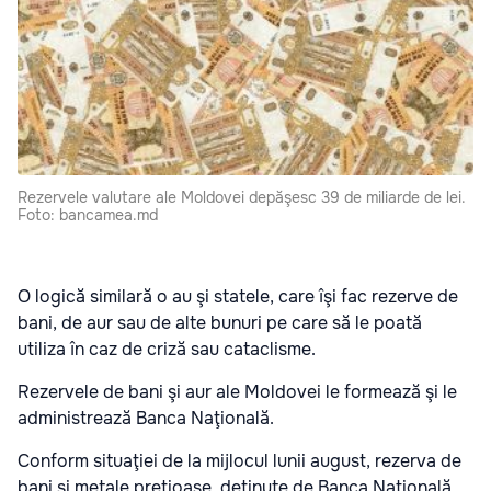
Rezervele valutare ale Moldovei depăşesc 39 de miliarde de lei.
Foto: bancamea.md
O logică similară o au şi statele, care îşi fac rezerve de
bani, de aur sau de alte bunuri pe care să le poată
utiliza în caz de criză sau cataclisme.
Rezervele de bani şi aur ale Moldovei le formează şi le
administrează Banca Naţională.
Conform situaţiei de la mijlocul lunii august, rezerva de
bani şi metale preţioase, deţinute de Banca Naţională,