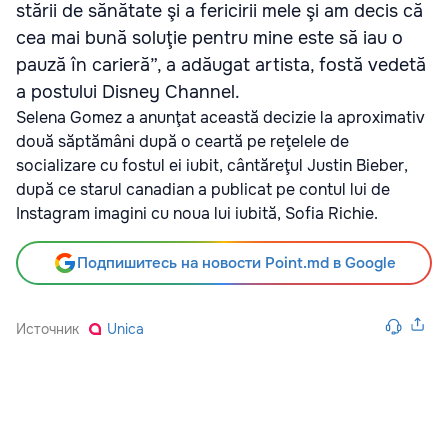
stării de sănătate şi a fericirii mele şi am decis că
cea mai bună soluţie pentru mine este să iau o
pauză în carieră”, a adăugat artista, fostă vedetă
a postului Disney Channel.
Selena Gomez a anunţat această decizie la aproximativ
două săptămâni după o ceartă pe reţelele de
socializare cu fostul ei iubit, cântăreţul Justin Bieber,
după ce starul canadian a publicat pe contul lui de
Instagram imagini cu noua lui iubită, Sofia Richie.
Подпишитесь на новости Point.md в Google
Источник
Unica