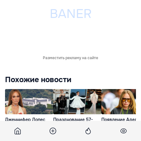
Разместить рекламу на сайте
Похожие новости
Дженнифер Лопес
Празднование 57-
Появление Адель
вновь не смогла
летия Лопес в
публике вызвало
продать особняк за
Париже
волну обсуждени
$50 миллионов
сопровождалось
соцсетях