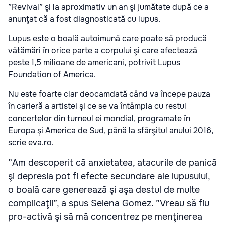
”Revival” şi la aproximativ un an şi jumătate după ce a
anunţat că a fost diagnosticată cu lupus.
Lupus este o boală autoimună care poate să producă
vătămări în orice parte a corpului şi care afectează
peste 1,5 milioane de americani, potrivit Lupus
Foundation of America.
Nu este foarte clar deocamdată când va începe pauza
în carieră a artistei şi ce se va întâmpla cu restul
concertelor din turneul ei mondial, programate în
Europa şi America de Sud, până la sfârşitul anului 2016,
scrie eva.ro.
”Am descoperit că anxietatea, atacurile de panică
şi depresia pot fi efecte secundare ale lupusului,
o boală care generează şi aşa destul de multe
complicaţii”, a spus Selena Gomez. ”Vreau să fiu
pro-activă şi să mă concentrez pe menţinerea