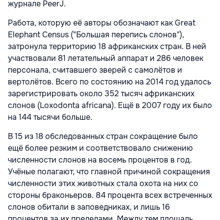
журнале PeerJ.
Работа, которую её авторы обозначают как Great
Elephant Census ("Большая перепись слонов"),
затронула территорию 18 африканских стран. В ней
участвовали 81 летательный аппарат и 286 человек
персонала, считавшего зверей с самолётов и
вертолётов. Всего по состоянию на 2014 год удалось
зарегистрировать около 352 тысяч африканских
слонов (Loxodonta africana). Ещё в 2007 году их было
на 144 тысячи больше.
В 15 из 18 обследованных стран сокращение было
ещё более резким и соответствовало снижению
численности слонов на восемь процентов в год.
Учёные полагают, что главной причиной сокращения
численности этих животных стала охота на них со
стороны браконьеров. 84 процента всех встреченных
слонов обитали в заповедниках, и лишь 16
процентов за их пределами. Между тем площадь