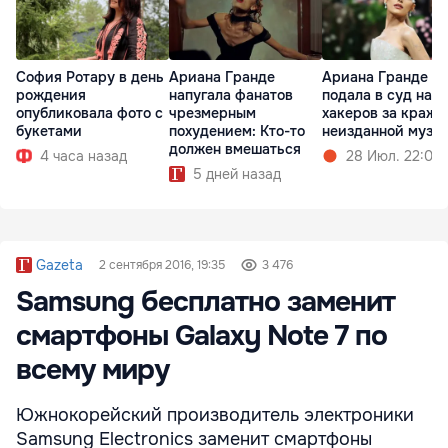
София Ротару в день
Ариана Гранде
Ариана Гранде
рождения
напугала фанатов
подала в суд на
опубликовала фото с
чрезмерным
хакеров за кражу
букетами
похудением: Кто-то
неизданной музы
должен вмешаться
4 часа назад
28 Июл. 22:02
5 дней назад
Gazeta
2 сентября 2016, 19:35
3 476
Samsung бесплатно заменит
смартфоны Galaxy Note 7 по
всему миру
Южнокорейский производитель электроники
Samsung Electronics заменит смартфоны