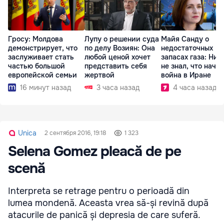
Гросу: Молдова
Лупу о решении суда
Майя Санду о
демонстрирует, что
по делу Возиян: Она
недостаточных
заслуживает стать
любой ценой хочет
запасах газа: Ник
частью большой
представить себя
не знал, что начн
европейской семьи
жертвой
война в Иране
16 минут назад
3 часа назад
4 часа назад
Unica
2 сентября 2016, 19:18
1 323
Selena Gomez pleacă de pe
scenă
Interpreta se retrage pentru o perioadă din
lumea mondenă. Aceasta vrea să-și revină după
atacurile de panică și depresia de care suferă.