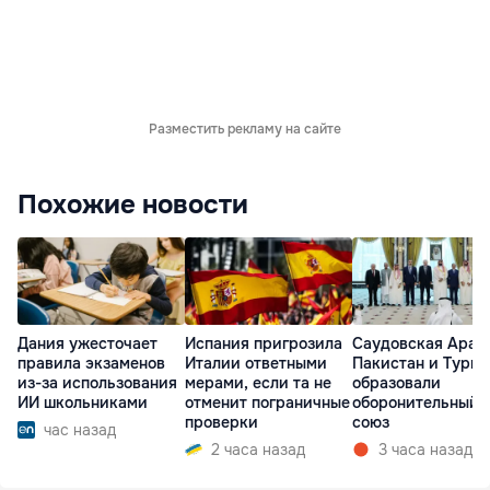
Разместить рекламу на сайте
Похожие новости
Дания ужесточает
Испания пригрозила
Саудовская Арав
правила экзаменов
Италии ответными
Пакистан и Турц
из-за использования
мерами, если та не
образовали
ИИ школьниками
отменит пограничные
оборонительный
проверки
союз
час назад
2 часа назад
3 часа назад