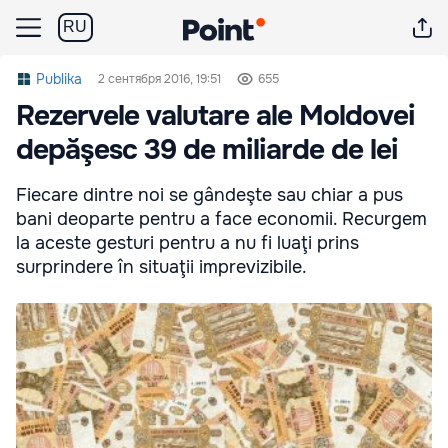
RU
Publika
2 сентября 2016, 19:51
655
Rezervele valutare ale Moldovei
depăşesc 39 de miliarde de lei
Fiecare dintre noi se gândeşte sau chiar a pus
bani deoparte pentru a face economii. Recurgem
la aceste gesturi pentru a nu fi luaţi prins
surprindere în situaţii imprevizibile.