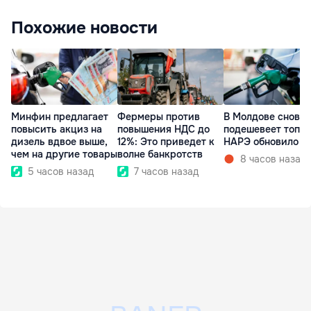
Похожие новости
Минфин предлагает
Фермеры против
В Молдове снова
повысить акциз на
повышения НДС до
подешевеет топли
дизель вдвое выше,
12%: Это приведет к
НАРЭ обновило ц
чем на другие товары
волне банкротств
8 часов назад
5 часов назад
7 часов назад