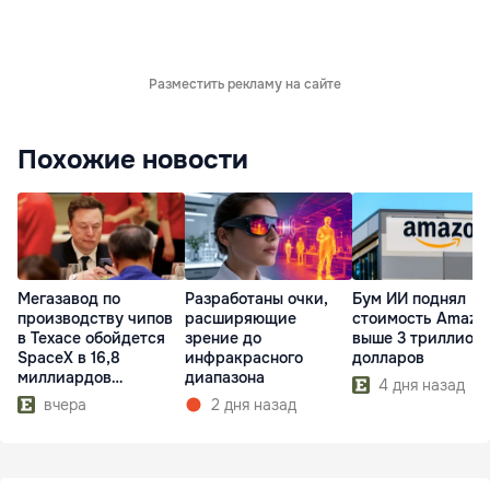
Разместить рекламу на сайте
Похожие новости
Мегазавод по
Разработаны очки,
Бум ИИ поднял
производству чипов
расширяющие
стоимость Amazo
в Техасе обойдется
зрение до
выше 3 триллион
SpaceX в 16,8
инфракрасного
долларов
миллиардов
диапазона
4 дня назад
долларов
вчера
2 дня назад