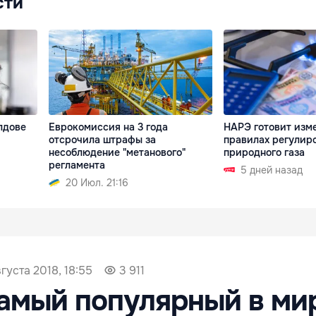
сти
лдове
Еврокомиссия на 3 года
НАРЭ готовит изм
отсрочила штрафы за
правилах регулир
несоблюдение "метанового"
природного газа
регламента
5 дней назад
20 Июл. 21:16
вгуста 2018, 18:55
3 911
амый популярный в ми