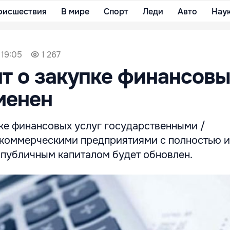
оисшествия
В мире
Спорт
Леди
Авто
Нау
 19:05
1 267
т о закупке финансовы
менен
пке финансовых услуг государственными /
коммерческими предприятиями с полностью 
публичным капиталом будет обновлен.