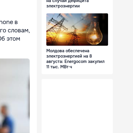
на случай дефицита
электроэнергии
hone в
го словам,
Об этом
Молдова обеспечена
электроэнергией на 8
августа: Energocom закупил
11 тыс. МВт·ч