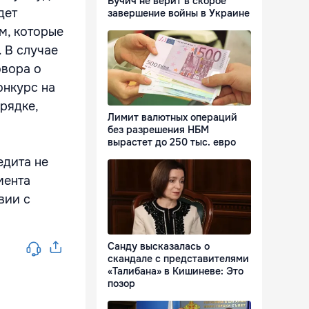
Вучич не верит в скорое
дет
завершение войны в Украине
м, которые
 В случае
овора о
онкурс на
рядке,
Лимит валютных операций
без разрешения НБМ
вырастет до 250 тыс. евро
едита не
мента
вии с
Санду высказалась о
скандале с представителями
«Талибана» в Кишиневе: Это
позор