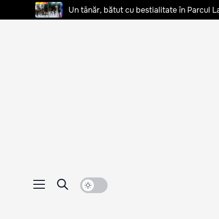
Un tânăr, bătut cu bestialitate în Parcul L