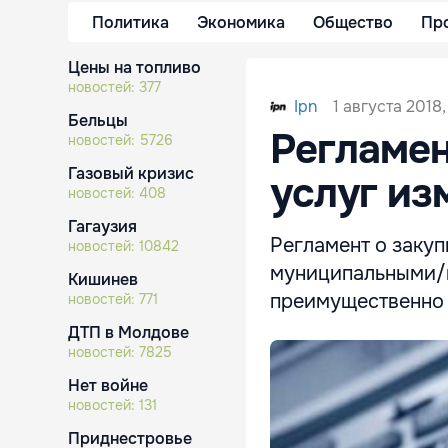
Политика
Экономика
Общество
Пр
Цены на топливо
новостей:
377
1 августа 2018,
Ipn
Бельцы
Регламен
новостей:
5726
Газовый кризис
услуг из
новостей:
408
Гагаузия
Регламент о заку
новостей:
10842
муниципальными/
Кишинев
преимущественно 
новостей:
771
ДТП в Молдове
новостей:
7825
Нет войне
новостей:
131
Приднестровье