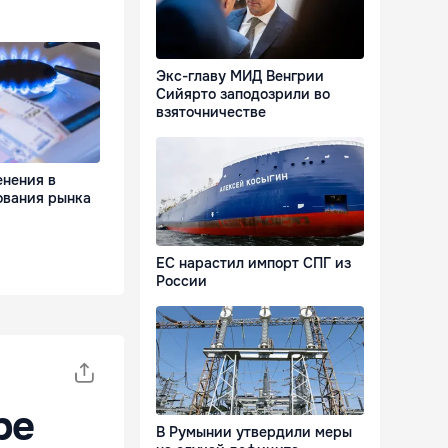
Экс-главу МИД Венгрии
Сийярто заподозрили во
взяточничестве
енения в
ования рынка
ЕС нарастил импорт СПГ из
России
ре
В Румынии утвердили меры