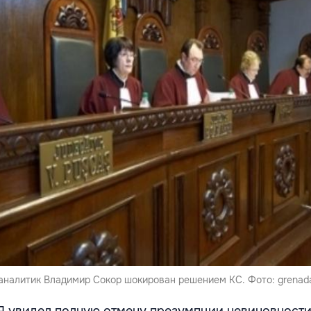
аналитик Владимир Сокор шокирован решением КС. Фото: grenad
 Я увидел полную отмену презумпции невиновности