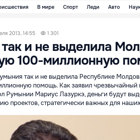
оисшествия
В мире
Спорт
Леди
Авто
Нау
еля 2013, 14:55
1 301
так и не выделила Мо
ую 100-миллионную п
Румыния так и не выделила Республике Молдов
ллионную помощь. Как заявил чрезвычайный 
л Румынии Мариус Лазуркэ, деньги будут вы
ию проектов, стратегически важных для наших