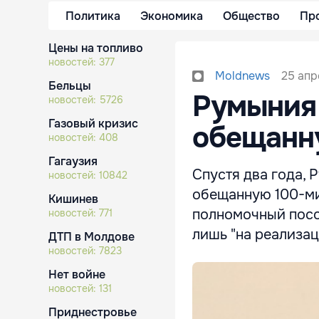
Политика
Экономика
Общество
Пр
Цены на топливо
новостей:
377
25 апр
Moldnews
Бельцы
Pумыния 
новостей:
5726
Газовый кризис
обещанн
новостей:
408
Гагаузия
Спустя два года, 
новостей:
10842
обещанную 100-ми
Кишинев
полномочный посо
новостей:
771
лишь "на реализац
ДТП в Молдове
новостей:
7823
Нет войне
новостей:
131
Приднестровье