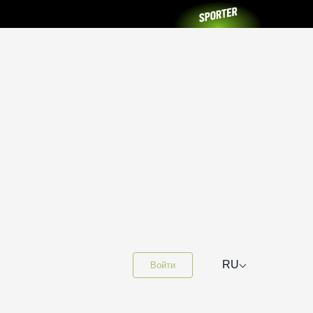
⌵
RU
Войти