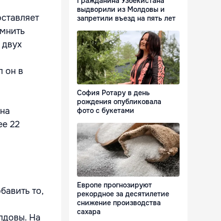
Гражданина Узбекистана
выдворили из Молдовы и
оставляет
запретили въезд на пять лет
омнить
 двух
л он в
София Ротару в день
рождения опубликовала
 на
фото с букетами
ее 22
Европе прогнозируют
бавить то,
рекордное за десятилетие
снижение производства
сахара
лдовы. На