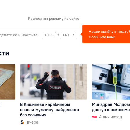
Разместить рекламу на сайте
Нашли ошибку в тексте
+
делите ее и нажмите
CTRL
ENTER
Сообщите нам!
сти
м
В Кишиневе карабинеры
Минздрав Молдов
спасли мужчину, найденного
доступ к онкопом
без сознания
4 дня назад
вчера