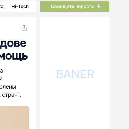
ка
Hi-Tech
Сообщить новость
лдове
омощь
а
и
делены
 стран".