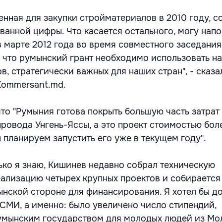
енная для закупки стройматериалов в 2010 году, с
званной цифры. Что касается остального, могу нап
в марте 2012 года во время совместного заседания
, что румынский грант необходимо использовать на
, стратегически важных для наших стран", - сказа
Kommersant.md.
то "Румыния готова покрыть большую часть затрат
провода Унгень-Яссы, а это проект стоимостью бол
 планируем запустить его уже в текущем году".
лько я знаю, Кишинев недавно собрал техническую
ализацию четырех крупных проектов и собирается
ынской стороне для финансирования. Я хотел бы до
 СМИ, а именно: было увеличено число стипендий,
умынским государством для молодых людей из Мо