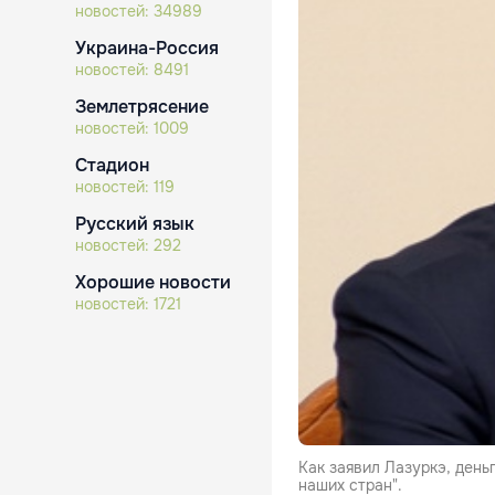
новостей:
34989
Украина-Россия
новостей:
8491
Землетрясение
новостей:
1009
Стадион
новостей:
119
Русский язык
новостей:
292
Хорошие новости
новостей:
1721
Как заявил Лазуркэ, день
наших стран".