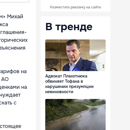
Разместить рекламу на сайте
ом» Михай
В тренде
кса
оглашения-
торических
азъяснения
тарифов на
Адвокат Плахотнюка
я АО
обвиняет Тофана в
ценками на
нарушении презумпции
невиновности
ынуждает
скать с
астоящее