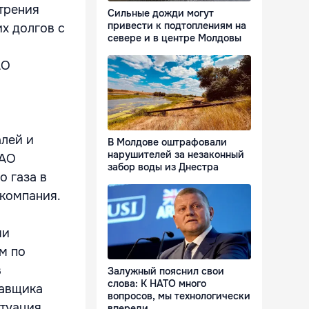
трения
Сильные дожди могут
привести к подтоплениям на
х долгов с
севере и в центре Молдовы
АО
алей и
В Молдове оштрафовали
нарушителей за незаконный
ОАО
забор воды из Днестра
о газа в
компания.
ми
м по
в
Залужный пояснил свои
слова: К НАТО много
тавщика
вопросов, мы технологически
итуация
впереди