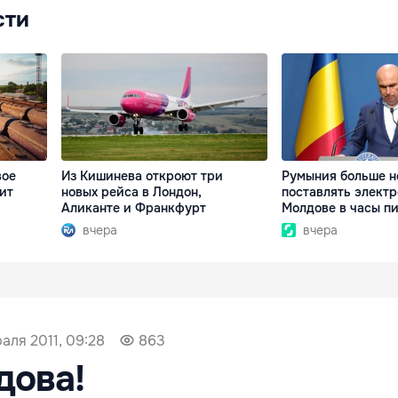
сти
вое
Из Кишинева откроют три
Румыния больше н
ит
новых рейса в Лондон,
поставлять элект
Аликанте и Франкфурт
Молдове в часы п
вчера
вчера
аля 2011, 09:28
863
дова!