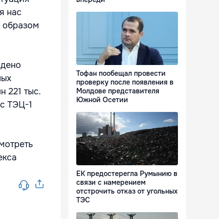
я нас
м образом
ждено
Тофан пообещал провести
ных
проверку после появления в
н 221 тыс.
Молдове представителя
Южной Осетии
 с ТЭЦ-1
смотреть
екса
ЕК предостерегла Румынию в
связи с намерением
отстрочить отказ от угольных
ТЭС