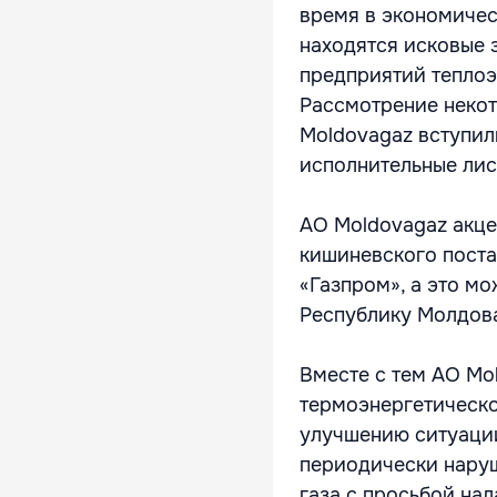
время в экономичес
находятся исковые 
предприятий теплоэ
Рассмотрение некот
Moldovagaz вступил
исполнительные лис
АО Moldovagaz акце
кишиневского поста
«Газпром», а это мо
Республику Молдова
Вместе с тем АО Mo
термоэнергетическо
улучшению ситуаци
периодически наруш
газа с просьбой на