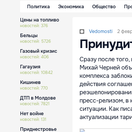
Политика
Экономика
Общество
Пр
Цены на топливо
новостей:
376
2 февр
Vedomosti
Бельцы
Принуди
новостей:
5726
Газовый кризис
новостей:
406
Сразу после того,
Гагаузия
Михай Черней объ
новостей:
10842
комплекса заблок
Кишинев
действия соглаше
новостей:
770
реэшелонировании
ДТП в Молдове
пресс-релизом, в
новостей:
7821
ситуации. Как пис
Нет войне
актуализации тари
новостей:
131
Приднестровье