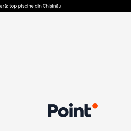
vară: top piscine din Chișinău