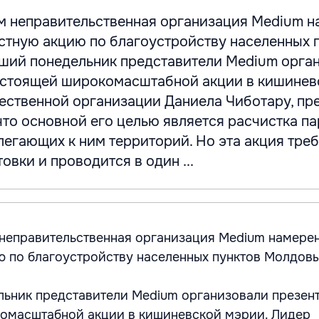
м неправительственная организация Medium н
стную акцию по благоустройству населенных 
ший понедельник представители Medium орга
дстоящей широкомасштабной акции в кишинев
ественной организации Даниела Чиботару, пр
 что основной его целью является расчистка па
легающих к ним территорий. Но эта акция тре
овки и проводится в один ...
неправительственная организация Medium намере
 по благоустройству населенных пунктов Молдовы
льник представители Medium организовали презен
омасштабной акции в кишиневской мэрии. Лидер