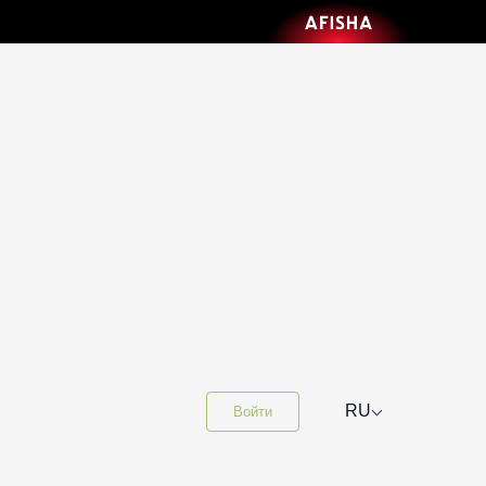
⌵
RU
Войти