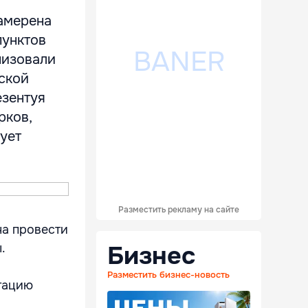
амерена
пунктов
низовали
ской
езентуя
рков,
бует
Разместить рекламу на сайте
на провести
Бизнес
.
Разместить бизнес-новость
тацию