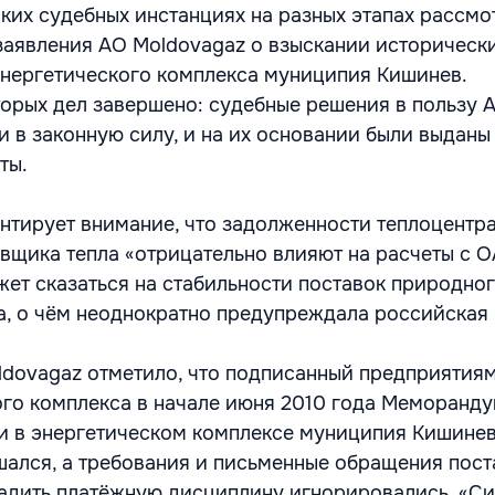
ких судебных инстанциях на разных этапах рассмо
заявления АО Moldovagaz о взыскании исторически
нергетического комплекса муниципия Кишинев.
орых дел завершено: судебные решения в пользу 
и в законную силу, и на их основании были выданы
ты.
нтирует внимание, что задолженности теплоцентр
вщика тепла «отрицательно влияют на расчеты с 
жет сказаться на стабильности поставок природног
, о чём неоднократно предупреждала российская 
ldovagaz отметило, что подписанный предприятия
го комплекса в начале июня 2010 года Меморанду
и в энергетическом комплексе муниципия Кишине
ался, а требования и письменные обращения пос
ладить платёжную дисциплину игнорировались. «С