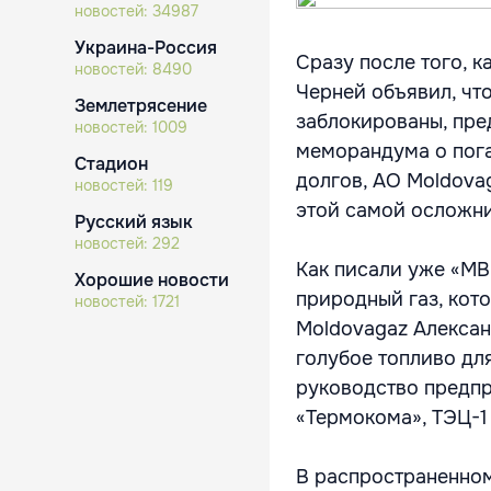
новостей:
34987
Украина-Россия
Сразу после того, к
новостей:
8490
Черней объявил, чт
Землетрясение
заблокированы, пре
новостей:
1009
меморандума о пог
Стадион
долгов, АО Moldova
новостей:
119
этой самой осложн
Русский язык
новостей:
292
Как писали уже «МВ
Хорошие новости
природный газ, кот
новостей:
1721
Moldovagaz Алексан
голубое топливо дл
руководство предпр
«Термокома», ТЭЦ-1 
В распространенном