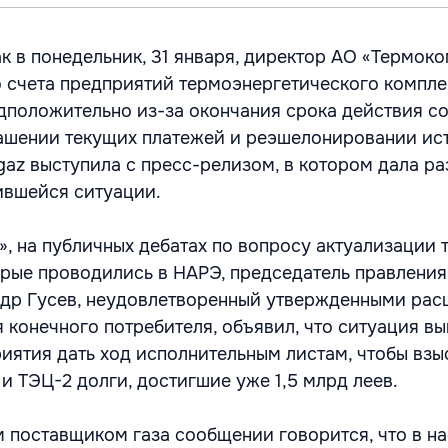
ак в понедельник, 31 января, директор АО «Термок
о счета предприятий термоэнергетического компле
дположительно из-за окончания срока действия с
ашении текущих платежей и реэшелонировании ис
gaz выступила с пресс-релизом, в котором дала р
ившейся ситуации.
», на публичных дебатах по вопросу актуализации 
орые проводились в НАРЭ, председатель правлени
др Гусев, неудовлетворенный утвержденными рас
я конечного потребителя, объявил, что ситуация в
иятия дать ход исполнительным листам, чтобы взы
и ТЭЦ-2 долги, достигшие уже 1,5 млрд леев.
 поставщиком газа сообщении говорится, что в н