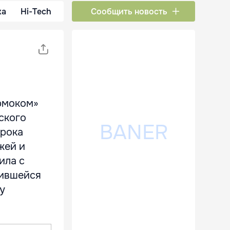
ка
Hi-Tech
Сообщить новость
ермоком»
ского
срока
жей и
ила с
нившейся
у