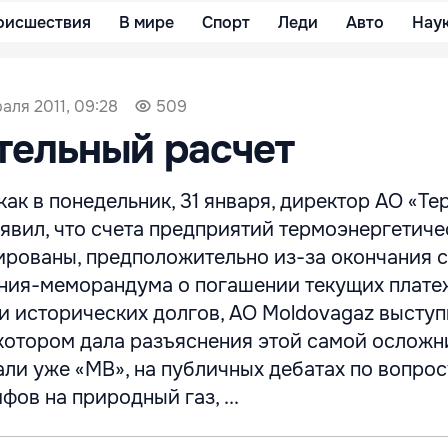
оисшествия
В мире
Спорт
Леди
Авто
Нау
аля 2011, 09:28
509
тельный расчет
 как в понедельник, 31 января, директор АО «Т
явил, что счета предприятий термоэнергетиче
ированы, предположительно из-за окончания 
ния-меморандума о погашении текущих плате
 исторических долгов, АО Moldovagaz выступ
 котором дала разъяснения этой самой ослож
али уже «МВ», на публичных дебатах по вопрос
фов на природный газ, ...