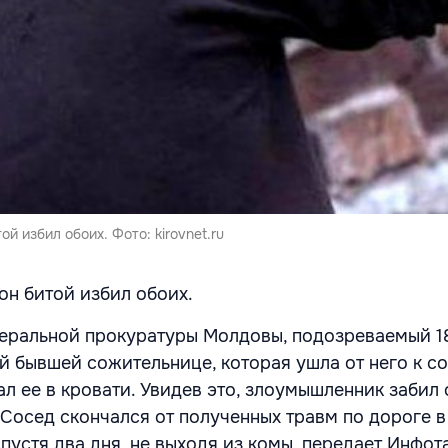
ой избил обоих. Фото: kirovnet.ru
 он битой избил обоих.
еральной прокуратуры Молдовы, подозреваемый 1
й бывшей сожительнице, которая ушла от него к со
ал ее в кровати. Увидев это, злоумышленник забил
 Сосед скончался от полученных травм по дороге в
устя два дня, не выходя из комы, передает Инфота