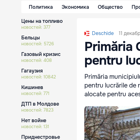
Политика
Экономика
Общество
Пр
Цены на топливо
новостей:
377
11 декабр
Deschide
Бельцы
Primăria C
новостей:
5726
Газовый кризис
pentru lu
новостей:
408
Гагаузия
Primăria municipiulu
новостей:
10842
pentru lucrările de 
Кишинев
alocate pentru acest
новостей:
771
ДТП в Молдове
новостей:
7823
Нет войне
новостей:
131
Приднестровье