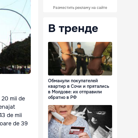
Разместить рекламу на сайте
В тренде
Обманули покупателей
квартир в Сочи и прятались
в Молдове: их отправили
обратно в РФ
 20 mii de
menajat
43 de mii
aloare de 39