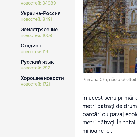
новостей:
34989
Украина-Россия
новостей:
8491
Землетрясение
новостей:
1009
Стадион
новостей:
119
Русский язык
новостей:
292
Хорошие новости
Primăria Chișinău a cheltui
новостей:
1721
În acest sens primări
metri pătraţi de drum
parcări cu pavaj ecol
metri pătraţi. În tota
milioane lei.