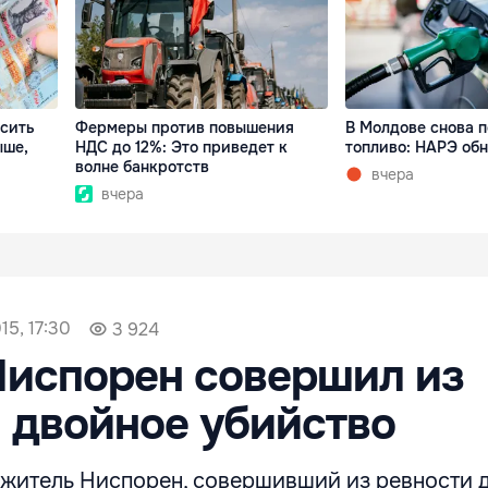
сить
Фермеры против повышения
В Молдове снова 
ыше,
НДС до 12%: Это приведет к
топливо: НАРЭ об
волне банкротств
вчера
вчера
15, 17:30
3 924
Ниспорен совершил из
 двойное убийство
т житель Ниспорен, совершивший из ревности 