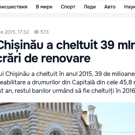
оисшествия
В мире
Спорт
Леди
Авто
Нау
я 2015, 17:32
573
hișinău a cheltuit 39 mln
crări de renovare
i Chișinău a cheltuit în anul 2015, 39 de milioane 
reabilitare a drumurilor din Capitală din cele 45,8
 an, restul banilor urmând să fie cheltuiți în 2016