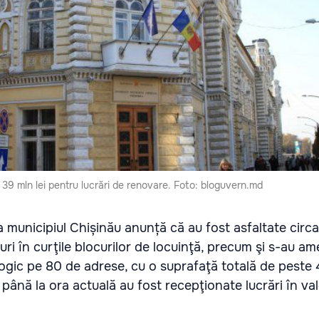
t 39 mln lei pentru lucrări de renovare. Foto: bloguvern.md
a municipiul Chișinău anunță că au fost asfaltate circa
uri în curţile blocurilor de locuinţă, precum şi s-au a
ogic pe 80 de adrese, cu o suprafaţă totală de peste 
l, până la ora actuală au fost recepţionate lucrări în v