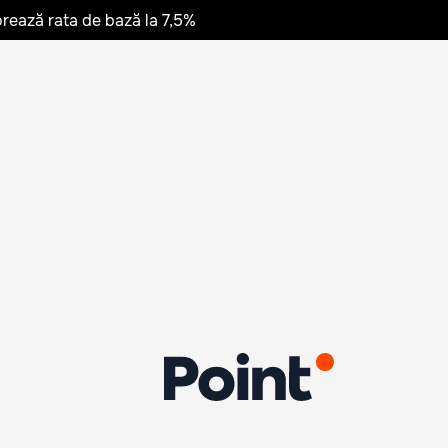
rează rata de bază la 7,5%