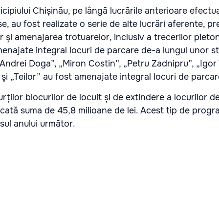
icipiului Chișinău, pe lângă lucrările anterioare efectu
e, au fost realizate o serie de alte lucrări aferente, p
 şi amenajarea trotuarelor, inclusiv a trecerilor pieto
najate integral locuri de parcare de-a lungul unor str
ndrei Doga”, „Miron Costin”, „Petru Zadnipru”, „Igor 
şi „Teilor” au fost amenajate integral locuri de parcar
ilor blocurilor de locuit și de extindere a locurilor d
ocată suma de 45,8 milioane de lei. Acest tip de prog
sul anului următor.