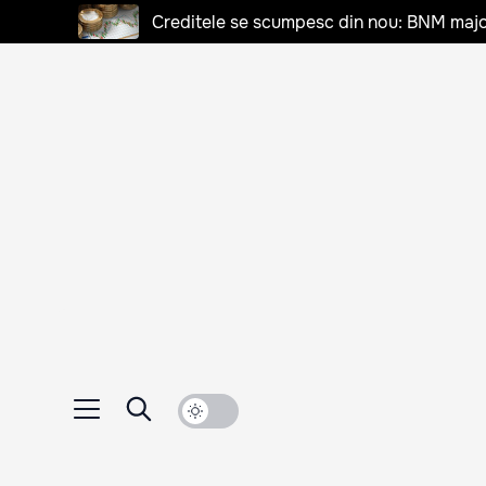
Creditele se scumpesc din nou: BNM majo