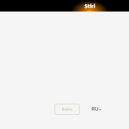
⌵
RU
Войти