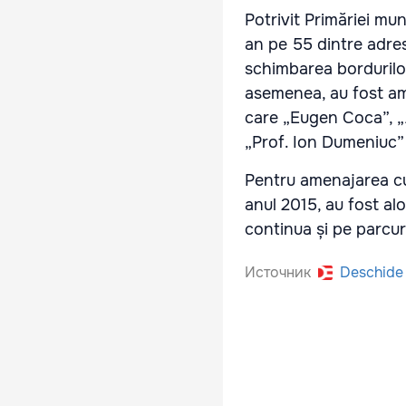
Potrivit Primăriei mun
an pe 55 dintre adres
schimbarea bordurilor
asemenea, au fost ame
care „Eugen Coca”, „A
„Prof. Ion Dumeniuc” 
Pentru amenajarea curț
anul 2015, au fost al
continua și pe parcur
Источник
Deschide