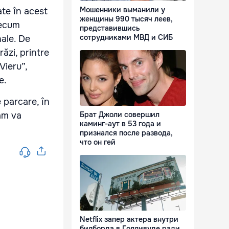
Мошенники выманили у
ate în acest
женщины 990 тысяч леев,
recum
представившись
сотрудниками МВД и СИБ
nale. De
ăzi, printre
Vieru”,
e.
e parcare, în
ram va
Брат Джоли совершил
каминг-аут в 53 года и
признался после развода,
что он гей
Netflix запер актера внутри
билборда в Голливуде ради