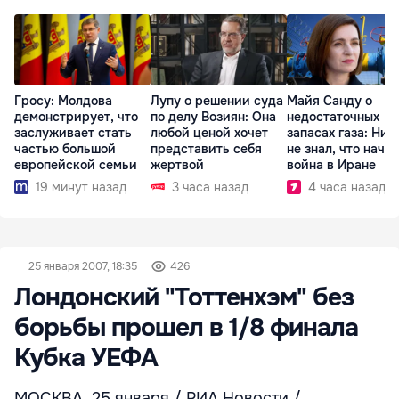
Гросу: Молдова
Лупу о решении суда
Майя Санду о
демонстрирует, что
по делу Возиян: Она
недостаточных
заслуживает стать
любой ценой хочет
запасах газа: Ник
частью большой
представить себя
не знал, что начн
европейской семьи
жертвой
война в Иране
19 минут назад
3 часа назад
4 часа назад
25 января 2007, 18:35
426
Лондонский "Тоттенхэм" без
борьбы прошел в 1/8 финала
Кубка УЕФА
МОСКВА, 25 января / РИА Новости /.