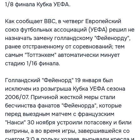
1/8 финала Кубка УЕФА.
Как сообщает ВВС, в четверг Европейский
союз футбольных ассоциаций (УЕФА) решил не
назначать замену голландскому "Фейенорду",
ранее отстраненному от соревнований; тем
самым "Тоттэнхем" автоматически минует
стадию 1/16 финала.
Голландский "Фейенорд" 19 января был
исключен из розыгрыша Кубка УЕФА сезона
2006/07. Причиной жесткой меры стали
бесчинства фанатов "Фейенорда", которые
перед выездным матчем с французским
"Нанси" 30 ноября устроили потасовку и били
витрины, а во время игры, завершившейся со
счетом 3:0 в пользу хозяев, вырывали кресла и