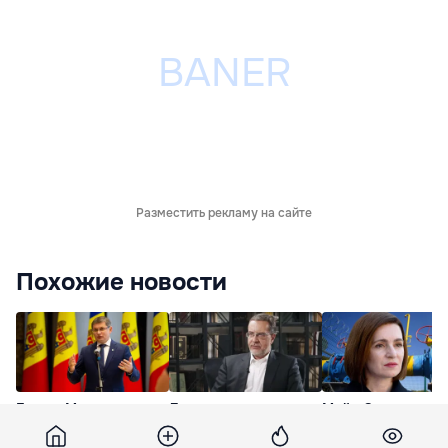
Разместить рекламу на сайте
Похожие новости
Гросу: Молдова
Лупу о решении суда
Майя Санду о
демонстрирует, что
по делу Возиян: Она
недостаточных
заслуживает стать
любой ценой хочет
запасах газа: Ник