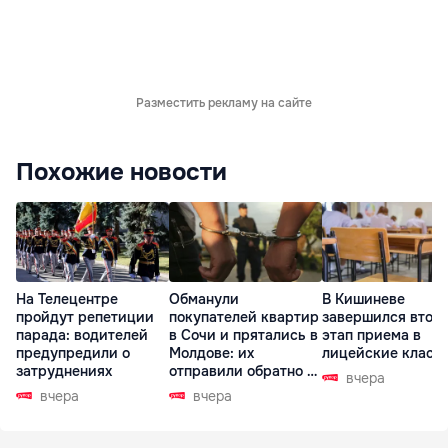
Разместить рекламу на сайте
Похожие новости
На Телецентре
Обманули
В Кишиневе
пройдут репетиции
покупателей квартир
завершился втор
парада: водителей
в Сочи и прятались в
этап приема в
предупредили о
Молдове: их
лицейские класс
затруднениях
отправили обратно в
вчера
РФ
вчера
вчера