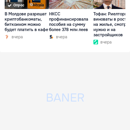
Опрос
В Молдове разрешат
НКСС
Тофан: Риелторы 
криптобанкоматы,
профинансировала
виноваты в росте
биткоином можно
пособия на сумму
на жилье, смотре
будет платить в кафе
более 378 млн леев
нужно и на
застройщиков
вчера
вчера
вчера