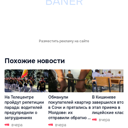
Разместить рекламу на сайте
Похожие новости
На Телецентре
Обманули
В Кишиневе
пройдут репетиции
покупателей квартир
завершился втор
парада: водителей
в Сочи и прятались в
этап приема в
предупредили о
Молдове: их
лицейские класс
затруднениях
отправили обратно в
вчера
РФ
вчера
вчера