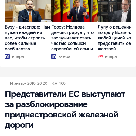
Бузу - диаспоре: Нам
Гросу: Молдова
Лупу о решении с
нужен каждый из
демонстрирует, что
по делу Возиян: 
вас, чтобы строить
заслуживает стать
любой ценой хоче
более сильные
частью большой
представить себя
сообщества
европейской семьи
жертвой
вчера
вчера
вчера
14 января 2010, 20:20
460
Представители ЕС выступают
за разблокирование
приднестровской железной
дороги