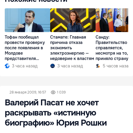
Тофан пообещал
Стамате: Главная
Санду:
провести проверку
причина отказа
Правительство
после появления в
экономить
справляется,
Молдове
электроэнергию —
несмотря на то, ч
представителя
недоверие к властям
приняло страну в
Южной Осетии
разгар кризиса
3 часа назад
3 часа назад
5 часов назад
28 января 2009, 16:57
1 039
Валерий Пасат не хочет
раскрывать «истинную
биографию» Юрия Рошки