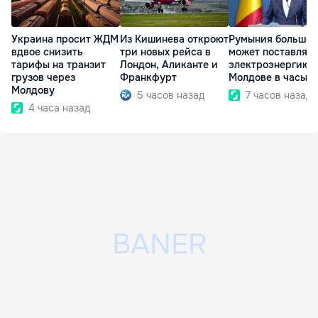
Украина просит ЖДМ
Из Кишинева откроют
Румыния больше 
вдвое снизить
три новых рейса в
может поставлять
тарифы на транзит
Лондон, Аликанте и
электроэнергию
грузов через
Франкфурт
Молдове в часы п
Молдову
5 часов назад
7 часов назад
4 часа назад