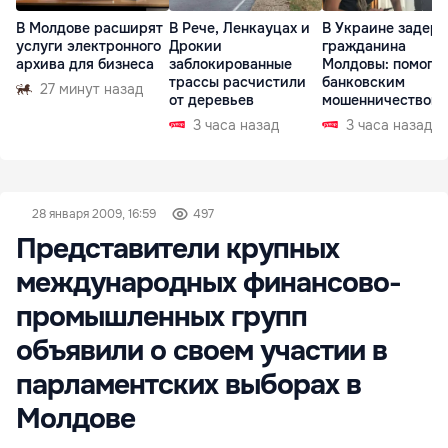
В Молдове расширят
В Рече, Ленкауцах и
В Украине задер
услуги электронного
Дрокии
гражданина
архива для бизнеса
заблокированные
Молдовы: помогал
трассы расчистили
банковским
27 минут назад
от деревьев
мошенничеством 
Чехии
3 часа назад
3 часа назад
28 января 2009, 16:59
497
Представители крупных
международных финансово-
промышленных групп
объявили о своем участии в
парламентских выборах в
Молдове