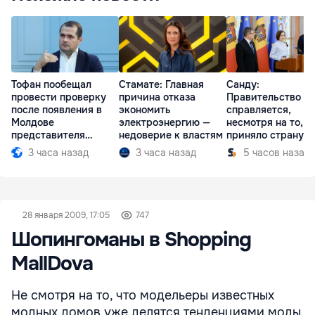
Тофан пообещал
Стамате: Главная
Санду:
провести проверку
причина отказа
Правительство
после появления в
экономить
справляется,
Молдове
электроэнергию —
несмотря на то, ч
представителя
недоверие к властям
приняло страну в
Южной Осетии
разгар кризиса
3 часа назад
3 часа назад
5 часов назад
28 января 2009, 17:05
747
Шопингоманы в Shopping
MallDova
Не смотря на то, что модельеры известных
модных домов уже делятся тенденциями моды