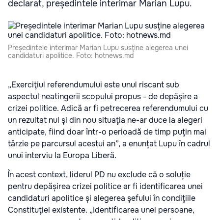
declarat, președintele interimar Marian Lupu.
Președintele interimar Marian Lupu susţine alegerea unei
candidaturi apolitice. Foto: hotnews.md
„Exerciţiul referendumului este unul riscant sub
aspectul neatingerii scopului propus - de depăşire a
crizei politice. Adică ar fi petrecerea referendumului cu
un rezultat nul şi din nou situaţia ne-ar duce la alegeri
anticipate, fiind doar într-o perioadă de timp puţin mai
târzie pe parcursul acestui an”, a enunțat Lupu în cadrul
unui interviu la Europa Liberă.
În acest context, liderul PD nu exclude că o soluție
pentru depășirea crizei politice ar fi identificarea unei
candidaturi apolitice și alegerea şefului în condiţiile
Constituţiei existente. „Identificarea unei persoane,