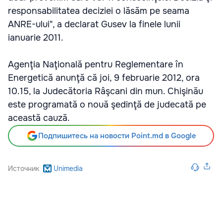
responsabilitatea deciziei o lăsăm pe seama
ANRE-ului", a declarat Gusev la finele lunii
ianuarie 2011.
Agenţia Naţională pentru Reglementare în
Energetică anunţă că joi, 9 februarie 2012, ora
10.15, la Judecătoria Râşcani din mun. Chişinău
este programată o nouă şedinţă de judecată pe
această cauză.
Подпишитесь на новости Point.md в Google
Источник
Unimedia