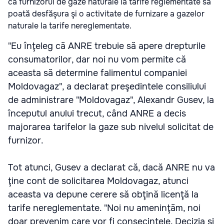
ca furnizorul de gaze naturale la tarife reglementate să
poată desfăşura şi o activitate de furnizare a gazelor
naturale la tarife nereglementate.
"Eu înţeleg că ANRE trebuie să apere drepturile
consumatorilor, dar noi nu vom permite că
aceasta să determine falimentul companiei
Moldovagaz", a declarat preşedintele consiliului
de administrare "Moldovagaz", Alexandr Gusev, la
începutul anului trecut, când ANRE a decis
majorarea tarifelor la gaze sub nivelul solicitat de
furnizor.
Tot atunci, Gusev a declarat că, dacă ANRE nu va
ţine cont de solicitarea Moldovagaz, atunci
aceasta va depune cerere să obţină licenţă la
tarife nereglementate. "Noi nu ameninţăm, noi
doar prevenim care vor fi consecinţele. Decizia şi