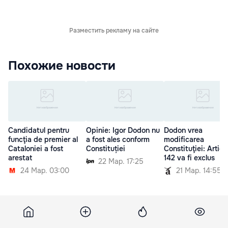
Разместить рекламу на сайте
Похожие новости
Candidatul pentru
Opinie: Igor Dodon nu
Dodon vrea
funcţia de premier al
a fost ales conform
modificarea
Cataloniei a fost
Constituției
Constituţiei: Artico
arestat
142 va fi exclus
22 Мар. 17:25
24 Мар. 03:00
21 Мар. 14:55
9 февраля 2012, 10:55
741