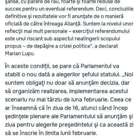
şanse, cu părere de rău, foarte şi foarte reduse de
succes pentru un eventual referendum. Deci, concluziile
definitive şi rezultatele vor fi anunţate de o manieră
oficială de către întreaga Alianţă. Suntem la nivelul unor
reflecţii mai mult personale – exerciţiul referendumului
este unul riscant sub aspectul neatingerii scopului
propus – de depăşire a crizei politice”, a declarat
Marian Lupu.
În aceste condiții, se pare că Parlamentul va
stabili o nou dată a alegerilor șefului statului. „Noi
suntem obligaţi nu doar să anunţăm decizia, dar
să organizăm realizarea, implementarea acestui
scenariu nu mai târziu de luna februarie. Ceea ce
ar înseamnă că în ziua de 16, atunci când încep
şedinţele plenare ale Parlamentului să anunţăm şi
ziua pentru alegerile preşedintelui şi ca această zi
să se înscrie în limita lunii februarie.