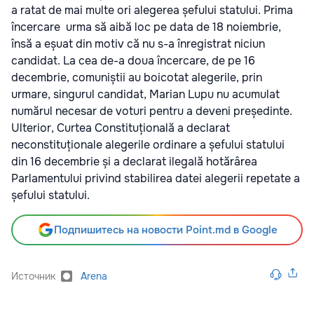
a ratat de mai multe ori alegerea șefului statului. Prima
încercare urma să aibă loc pe data de 18 noiembrie,
însă a eșuat din motiv că nu s-a înregistrat niciun
candidat. La cea de-a doua încercare, de pe 16
decembrie, comuniștii au boicotat alegerile, prin
urmare, singurul candidat, Marian Lupu nu acumulat
numărul necesar de voturi pentru a deveni președinte.
Ulterior, Curtea Constituțională a declarat
neconstituționale alegerile ordinare a șefului statului
din 16 decembrie și a declarat ilegală hotărârea
Parlamentului privind stabilirea datei alegerii repetate a
șefului statului.
Подпишитесь на новости Point.md в Google
Источник
Arena