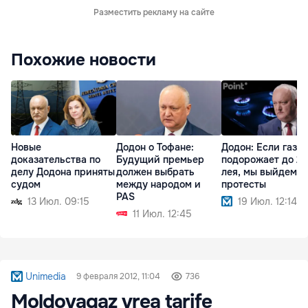
Разместить рекламу на сайте
Похожие новости
Новые
Додон о Тофане:
Додон: Если газ
доказательства по
Будущий премьер
подорожает до 21
делу Додона приняты
должен выбрать
лея, мы выйдем н
судом
между народом и
протесты
PAS
13 Июл. 09:15
19 Июл. 12:14
11 Июл. 12:45
Unimedia
9 февраля 2012, 11:04
736
Moldovagaz vrea tarife