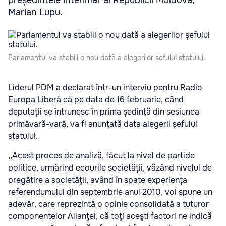
președintele interimar al Republicii Moldova,
Marian Lupu.
Parlamentul va stabili o nou dată a alegerilor șefului statului.
Liderul PDM a declarat într-un interviu pentru Radio
Europa Liberă că pe data de 16 februarie, când
deputații se întrunesc în prima ședință din sesiunea
primăvară-vară, va fi anunțată data alegerii șefului
statului.
,,Acest proces de analiză, făcut la nivel de partide
politice, urmărind ecourile societăţii, văzând nivelul de
pregătire a societăţii, având în spate experienţa
referendumului din septembrie anul 2010, voi spune un
adevăr, care reprezintă o opinie consolidată a tuturor
componentelor Alianţei, că toţi aceşti factori ne indică