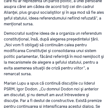
care nu ar reprezenta un partid politic, a unei persoane
asupra cărei am cădea de acord toţi cei din cadrul
Alianţei, plus grupul socialiştilor şi în aşa mod să fie ales
şeful statului, ideea referendumului nefiind refuzată”, a
menționat sursa.
Democratul susține ideea de a organiza un referendum
constituțional, însă, după alegerea președintelui țării.
„Noi vom fi obligaţi să continuăm calea pentru
modificarea Constituţiei şi consolidarea unui sistem
politic parlamentar, făcând referinţă în mod nemijlocit şi
la mecanismele de alegere a şefului statului, pentru a
evita asemenea situaţii de criză pentru viitor”, a
remarcat sursa.
Marian Lupu a spus că continuă discuțiile cu liderul
PSRM, Igor Dodon. „Cu domnul Dodon noi şi anterior
am discutat, şi nu demult am avut întrevedere şi
discuţie. Par a fi destul de constructive. Există premize
pentru continuarea şi intensificarea acestui dialog. Se