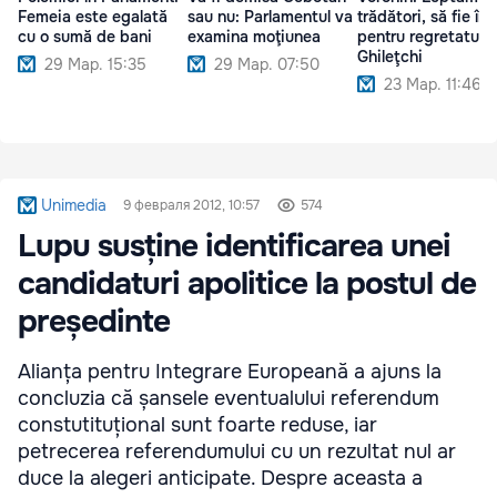
Femeia este egalată
sau nu: Parlamentul va
trădători, să fie înț
cu o sumă de bani
examina moţiunea
pentru regretatul
Ghileţchi
29 Мар. 15:35
29 Мар. 07:50
23 Мар. 11:46
Unimedia
9 февраля 2012, 10:57
574
Lupu susține identificarea unei
candidaturi apolitice la postul de
președinte
Alianța pentru Integrare Europeană a ajuns la
concluzia că șansele eventualului referendum
constutituțional sunt foarte reduse, iar
petrecerea referendumului cu un rezultat nul ar
duce la alegeri anticipate. Despre aceasta a