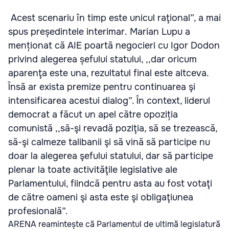
Acest scenariu în timp este unicul raţional”, a mai
spus președintele interimar. Marian Lupu a
menționat că AIE poartă negocieri cu Igor Dodon
privind alegerea șefului statului, ,,dar oricum
aparenţa este una, rezultatul final este altceva.
Însă ar exista premize pentru continuarea şi
intensificarea acestui dialog”. În context, liderul
democrat a făcut un apel către opoziția
comunistă ,,să-şi revadă poziţia, să se trezească,
să-şi calmeze talibanii şi să vină să participe nu
doar la alegerea şefului statului, dar să participe
plenar la toate activităţile legislative ale
Parlamentului, fiindcă pentru asta au fost votaţi
de către oameni şi asta este şi obligaţiunea
profesională”.
ARENA reamintește că Parlamentul de ultimă legislatură