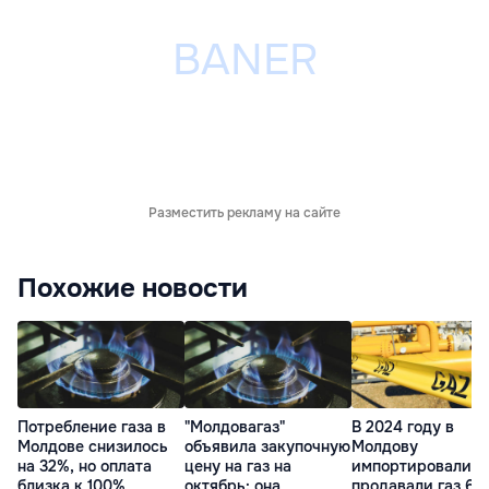
Разместить рекламу на сайте
Похожие новости
Потребление газа в
"Молдовагаз"
В 2024 году в
Молдове снизилось
объявила закупочную
Молдову
на 32%, но оплата
цену на газ на
импортировали и
близка к 100%
октябрь: она
продавали газ 6