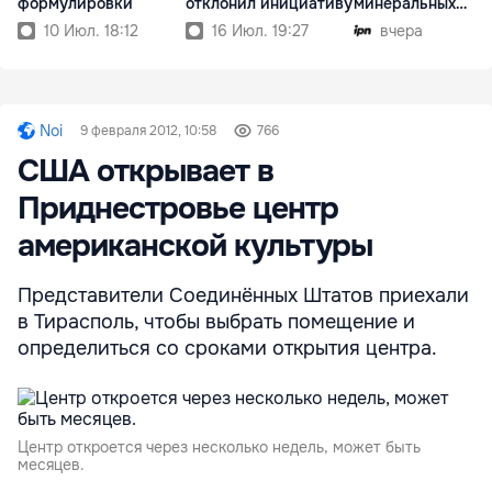
формулировки
отклонил инициативу
минеральных
ресурсов
10 Июл. 18:12
16 Июл. 19:27
вчера
Noi
9 февраля 2012, 10:58
766
США открывает в
Приднестровье центр
американской культуры
Представители Соединённых Штатов приехали
в Тирасполь, чтобы выбрать помещение и
определиться со сроками открытия центра.
Центр откроется через несколько недель, может быть
месяцев.