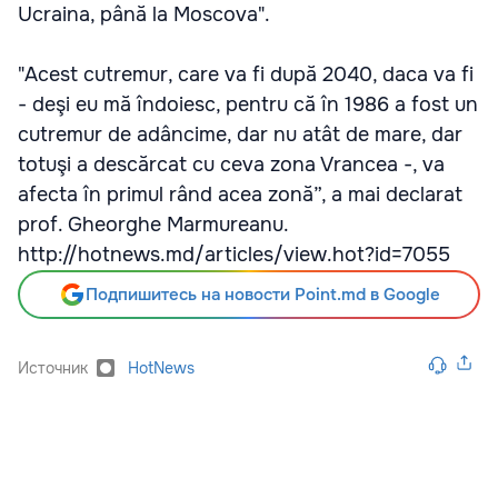
Ucraina, până la Moscova".
"Acest cutremur, care va fi după 2040, daca va fi
- deşi eu mă îndoiesc, pentru că în 1986 a fost un
cutremur de adâncime, dar nu atât de mare, dar
totuşi a descărcat cu ceva zona Vrancea -, va
afecta în primul rând acea zonă”, a mai declarat
prof. Gheorghe Marmureanu.
http://hotnews.md/articles/view.hot?id=7055
Подпишитесь на новости Point.md в Google
Источник
HotNews