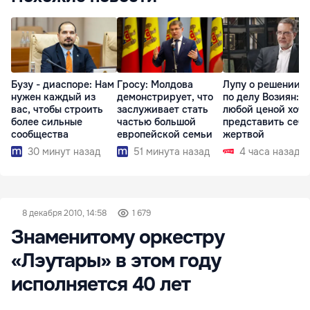
Бузу - диаспоре: Нам
Гросу: Молдова
Лупу о решении с
нужен каждый из
демонстрирует, что
по делу Возиян: 
вас, чтобы строить
заслуживает стать
любой ценой хоче
более сильные
частью большой
представить себя
сообщества
европейской семьи
жертвой
30 минут назад
51 минута назад
4 часа назад
8 декабря 2010, 14:58
1 679
Знаменитому оркестру
«Лэутары» в этом году
исполняется 40 лет