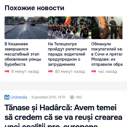
Похожие новости
В Кишиневе
На Телецентре
Обманули
завершился
пройдут репетиции
покупателей ква
масштабный этап
парада: водителей
в Сочи и прятали
обновления улицы
предупредили о
Молдове: их
Буребиста
затруднениях
отправили обратн
РФ
8 минут назад
40 минут назад
час назад
Unimedia
8 декабря 2010, 14:51
462
Tănase și Hadârcă: Avem temei
să credem că se va reuși crearea