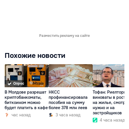
Разместить рекламу на сайте
Похожие новости
Опрос
В Молдове разрешат
НКСС
Тофан: Риелторы 
криптобанкоматы,
профинансировала
виноваты в росте
биткоином можно
пособия на сумму
на жилье, смотре
будет платить в кафе
более 378 млн леев
нужно и на
застройщиков
час назад
3 часа назад
4 часа назад