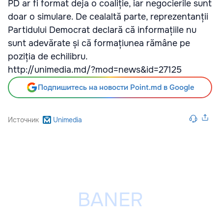
PD ar fi format deja o coaliție, iar negocierile sunt
doar o simulare. De cealaltă parte, reprezentanții
Partidului Democrat declară că informațiile nu
sunt adevărate și că formațiunea rămâne pe
poziția de echilibru.
http://unimedia.md/?mod=news&id=27125
Подпишитесь на новости Point.md в Google
Источник
Unimedia