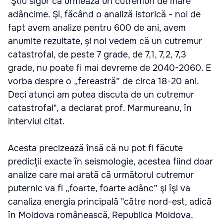
"Ştiu sigur că urmează un cutremuri de mare
adâncime. Şi, făcând o analiză istorică - noi de
fapt avem analize pentru 600 de ani, avem
anumite rezultate, şi noi vedem că un cutremur
catastrofal, de peste 7 grade, de 7,1, 7,2, 7,3
grade, nu poate fi mai devreme de 2040-2060. E
vorba despre o „fereastră” de circa 18-20 ani.
Deci atunci am putea discuta de un cutremur
catastrofal", a declarat prof. Marmureanu, în
interviul citat.
Acesta precizează însă că nu pot fi făcute
predicţii exacte în seismologie, acestea fiind doar
analize care mai arată că următorul cutremur
puternic va fi „foarte, foarte adânc” şi îşi va
canaliza energia principală "către nord-est, adică
în Moldova românească, Republica Moldova,