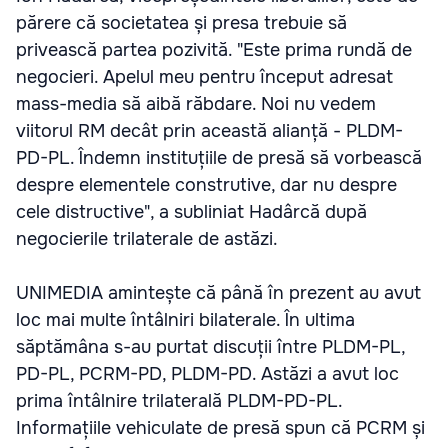
părere că societatea și presa trebuie să
privească partea pozivită. "Este prima rundă de
negocieri. Apelul meu pentru început adresat
mass-media să aibă răbdare. Noi nu vedem
viitorul RM decât prin această alianță - PLDM-
PD-PL. Îndemn instituțiile de presă să vorbească
despre elementele construtive, dar nu despre
cele distructive", a subliniat Hadârcă după
negocierile trilaterale de astăzi.
UNIMEDIA amintește că până în prezent au avut
loc mai multe întâlniri bilaterale. În ultima
săptămâna s-au purtat discuții între PLDM-PL,
PD-PL, PCRM-PD, PLDM-PD. Astăzi a avut loc
prima întâlnire trilaterală PLDM-PD-PL.
Informațiile vehiculate de presă spun că PCRM și