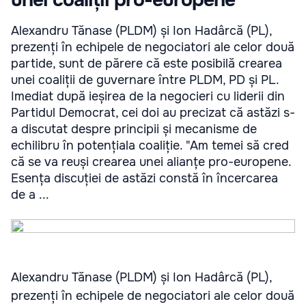
unei coaliții pro-europene
Alexandru Tănase (PLDM) și Ion Hadârcă (PL),
prezenți în echipele de negociatori ale celor două
partide, sunt de părere că este posibilă crearea
unei coaliții de guvernare între PLDM, PD și PL.
Imediat după ieșirea de la negocieri cu liderii din
Partidul Democrat, cei doi au precizat că astăzi s-
a discutat despre principii și mecanisme de
echilibru în potențiala coaliție. "Am temei să cred
că se va reuși crearea unei alianțe pro-europene.
Esența discuției de astăzi constă în încercarea
de a ...
Alexandru Tănase (PLDM) și Ion Hadârcă (PL),
prezenți în echipele de negociatori ale celor două