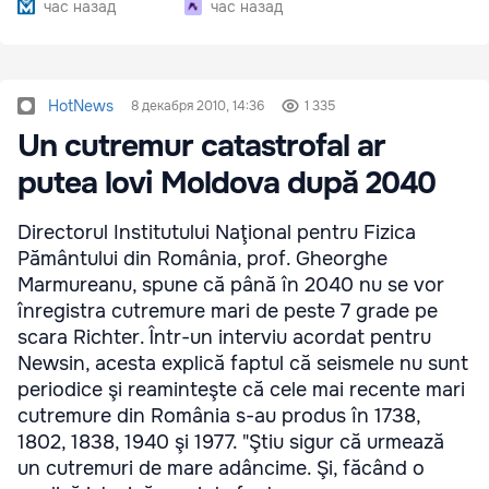
час назад
час назад
HotNews
8 декабря 2010, 14:36
1 335
Un cutremur catastrofal ar
putea lovi Moldova după 2040
Directorul Institutului Naţional pentru Fizica
Pământului din România, prof. Gheorghe
Marmureanu, spune că până în 2040 nu se vor
înregistra cutremure mari de peste 7 grade pe
scara Richter. Într-un interviu acordat pentru
Newsin, acesta explică faptul că seismele nu sunt
periodice şi reaminteşte că cele mai recente mari
cutremure din România s-au produs în 1738,
1802, 1838, 1940 şi 1977. "Ştiu sigur că urmează
un cutremuri de mare adâncime. Şi, făcând o