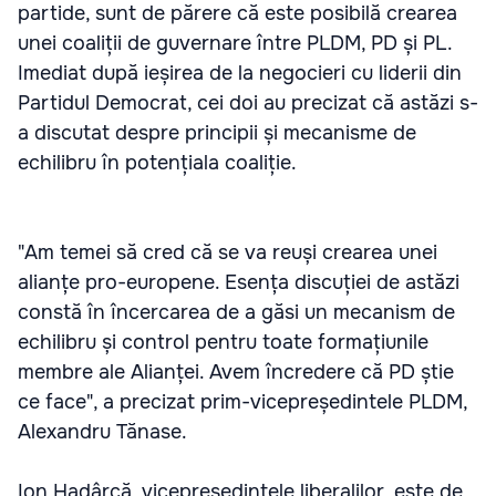
partide, sunt de părere că este posibilă crearea
unei coaliții de guvernare între PLDM, PD și PL.
Imediat după ieșirea de la negocieri cu liderii din
Partidul Democrat, cei doi au precizat că astăzi s-
a discutat despre principii și mecanisme de
echilibru în potențiala coaliție.
"Am temei să cred că se va reuși crearea unei
alianțe pro-europene. Esența discuției de astăzi
constă în încercarea de a găsi un mecanism de
echilibru și control pentru toate formațiunile
membre ale Alianței. Avem încredere că PD știe
ce face", a precizat prim-vicepreședintele PLDM,
Alexandru Tănase.
Ion Hadârcă, vicepreședintele liberalilor, este de