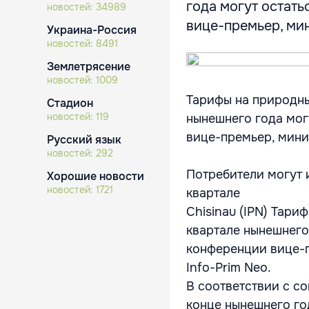
года могут остать
новостей:
34989
вице-премьер, мин
Украина-Россия
новостей:
8491
Землетрясение
новостей:
1009
Тарифы на природны
Стадион
новостей:
119
нынешнего года мог
вице-премьер, мини
Русский язык
новостей:
292
Потребители могут 
Хорошие новости
новостей:
1721
квартале
Chisinau (IPN) Тари
квартале нынешнего
конференции вице-п
Info-Prim Neo.
В соответствии с с
конце нынешнего го