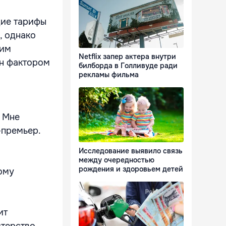
щие тарифы
, однако
ким
Netflix запер актера внутри
ен фактором
билборда в Голливуде ради
рекламы фильма
. Мне
-премьер.
Исследование выявило связь
между очередностью
рождения и здоровьем детей
ому
ит