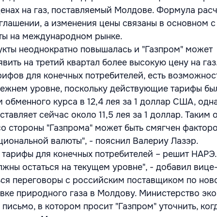
ценах на газ, поставляемый Молдове. Формула рас
глашении, а изменения цены связаны в основном 
ты на международном рынке.
укты неоднократно повышалась и "Газпром" может
вить на третий квартал более высокую цену на газ
арифов для конечных потребителей, есть возможнос
режнем уровне, поскольку действующие тарифы бы
 обменного курса в 12,4 лея за 1 доллар США, одн
ставляет сейчас около 11,5 лея за 1 доллар. Таким 
о стороны "Газпрома" может быть смягчен фактор
циональной валюты", - пояснил Валериу Лазэр.
 тарифы для конечных потребителей – решит НАРЭ
лжны остаться на текущем уровне", - добавил вице
ься переговоры с российским поставщиком по нов
вке природного газа в Молдову. Министерство эк
письмо, в котором просит "Газпром" уточнить, ког