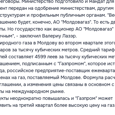
ереговоры. Министерство подготовило и мандат для
ент передан на одобрение министерствам, другим
структурам и профильным публичным органам. "Ве
шению будет, конечно, АО "Молдовагаз". То есть д
ты. Но государство как акционер АО "Молдовагаз"
ичным", - заключил Валериу Лазэр.
риродного газа в Молдову во втором квартале этог
ларов за тысячу кубических метров. Средний тариф
лей составляет 4599 леев за тысячу кубических ме
лашением, подписанным с "Газпромом", которое ист
да, российское предприятие-поставщик ежекварт
ценах на газ, поставляемый Молдове. Формула рас
глашении, а изменения цены связаны в основном 
ты на международном рынке.
укты неоднократно повышалась и "Газпром" может
вить на третий квартал более высокую цену на газ