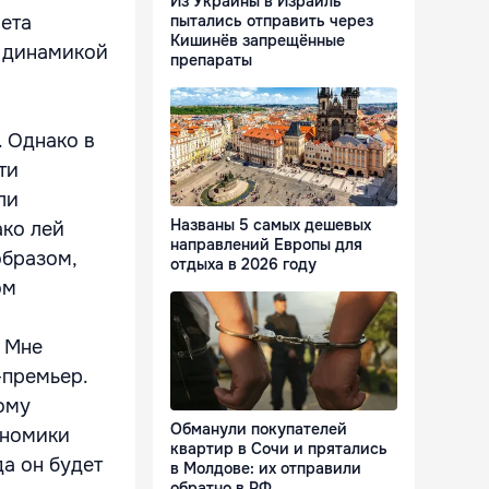
Из Украины в Израиль
чета
пытались отправить через
Кишинёв запрещённые
с динамикой
препараты
. Однако в
ти
ли
Названы 5 самых дешевых
ако лей
направлений Европы для
образом,
отдыха в 2026 году
ом
. Мне
-премьер.
ому
Обманули покупателей
ономики
квартир в Сочи и прятались
да он будет
в Молдове: их отправили
обратно в РФ