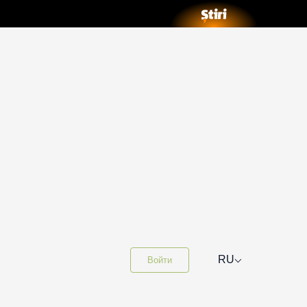
⌵
RU
Войти