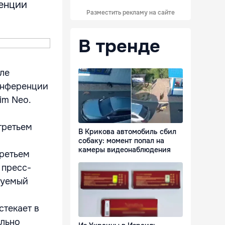
ренции
Разместить рекламу на сайте
В тренде
але
онференции
im Neo.
третьем
В Крикова автомобиль сбил
собаку: момент попал на
камеры видеонаблюдения
третьем
 пресс-
руемый
стекает в
ально