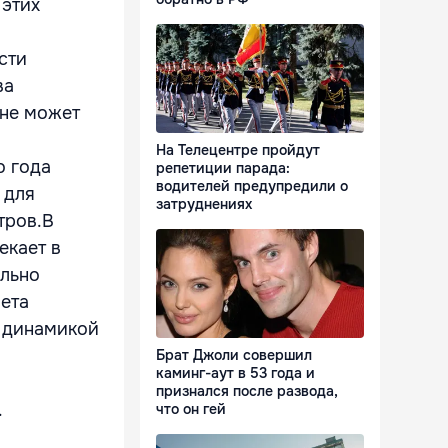
 этих
сти
ва
 не может
На Телецентре пройдут
о года
репетиции парада:
водителей предупредили о
 для
затруднениях
тров.В
екает в
ально
чета
с динамикой
Брат Джоли совершил
каминг-аут в 53 года и
признался после развода,
.
что он гей