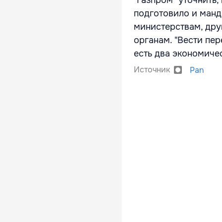
"Газпром" уточнить,
подготовило и манд
министерствам, др
органам. "Вести пер
есть два экономиче
Источник
Pan