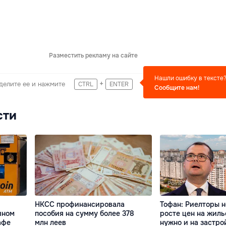
Разместить рекламу на сайте
Нашли ошибку в тексте
+
делите ее и нажмите
CTRL
ENTER
Сообщите нам!
сти
НКСС профинансировала
Тофан: Риелторы н
ином
пособия на сумму более 378
росте цен на жиль
афе
млн леев
нужно и на застр