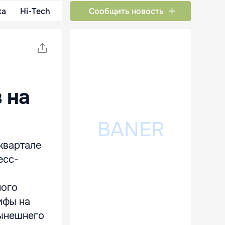
ка
Hi-Tech
Сообщить новость
 на
квартале
есс-
ного
ифы на
нынешнего