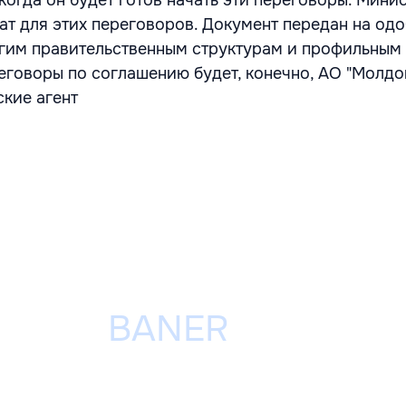
 когда он будет готов начать эти переговоры. Мини
ат для этих переговоров. Документ передан на од
угим правительственным структурам и профильным
еговоры по соглашению будет, конечно, АО "Молдов
ские агент