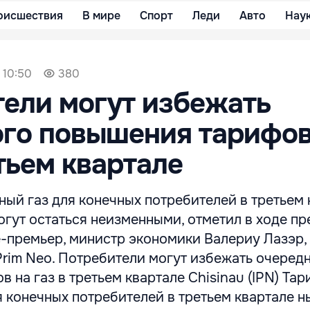
оисшествия
В мире
Спорт
Леди
Авто
Нау
 10:50
380
ели могут избежать
го повышения тарифов
етьем квартале
ый газ для конечных потребителей в третьем 
гут остаться неизменными, отметил в ходе пр
-премьер, министр экономики Валериу Лазэр,
Prim Neo. Потребители могут избежать очеред
 на газ в третьем квартале Chisinau (IPN) Тар
я конечных потребителей в третьем квартале 