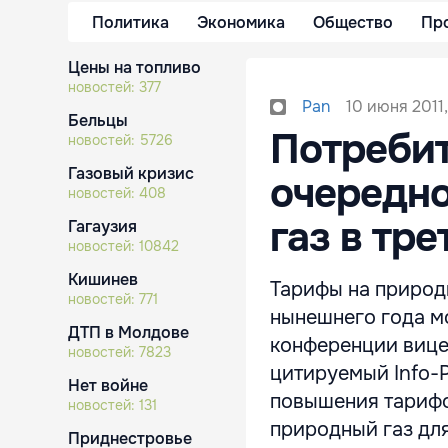
Политика
Экономика
Общество
Пр
Цены на топливо
новостей:
377
10 июня 2011,
Pan
Бельцы
Потребит
новостей:
5726
Газовый кризис
очередно
новостей:
408
газ в тр
Гагаузия
новостей:
10842
Кишинев
Тарифы на природн
новостей:
771
нынешнего года мо
ДТП в Молдове
конференции вице
новостей:
7823
цитируемый Info-
Нет войне
повышения тарифов
новостей:
131
природный газ дл
Приднестровье