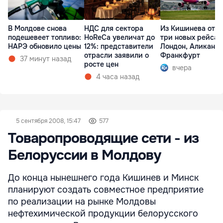
В Молдове снова
НДС для сектора
Из Кишинева отк
подешевеет топливо:
HoReCa увеличат до
три новых рейса 
НАРЭ обновило цены
12%: представители
Лондон, Аликанте
отрасли заявили о
Франкфурт
37 минут назад
росте цен
вчера
4 часа назад
5 сентября 2008, 15:47
577
Товаропроводящие сети - из
Белоруссии в Молдову
До конца нынешнего года Кишинев и Минск
планируют создать совместное предприятие
по реализации на рынке Молдовы
нефтехимической продукции белорусского