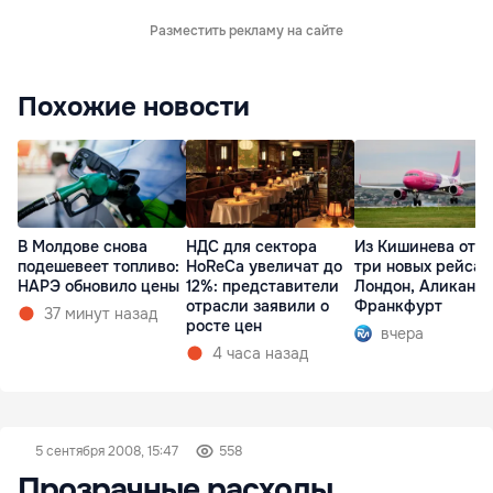
Разместить рекламу на сайте
Похожие новости
В Молдове снова
НДС для сектора
Из Кишинева отк
подешевеет топливо:
HoReCa увеличат до
три новых рейса 
НАРЭ обновило цены
12%: представители
Лондон, Аликанте
отрасли заявили о
Франкфурт
37 минут назад
росте цен
вчера
4 часа назад
5 сентября 2008, 15:47
558
Прозрачные расходы