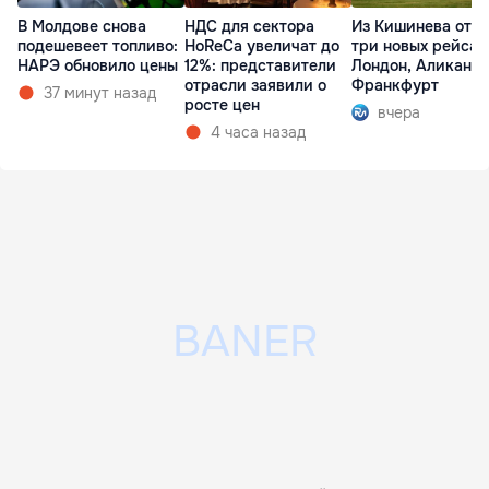
В Молдове снова
НДС для сектора
Из Кишинева отк
подешевеет топливо:
HoReCa увеличат до
три новых рейса 
НАРЭ обновило цены
12%: представители
Лондон, Аликанте
отрасли заявили о
Франкфурт
37 минут назад
росте цен
вчера
4 часа назад