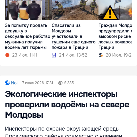
За попытку продать
Спасатели из
Граждан Молдов
девушку в
Молдовы
предупредили о
сексуальное рабство
участвовали в
высоком риске
мужчина получил
тушении еще одного
лесных пожаров в
восемь лет тюрьмы
пожара в Греции
Греции
23 Июл. 11:11
24 Июл. 13:52
20 Июл. 19:20
Noi
7 июля 2026, 17:31
9 335
Экологические инспекторы
проверили водоёмы на севере
Молдовы
Инспекторы по охране окружающей среды
Дрокиевского района совместно с членами