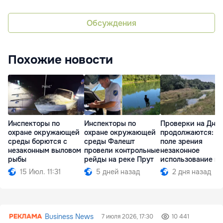
Обсуждения
Похожие новости
Инспекторы по
Инспекторы по
Проверки на Дне
охране окружающей
охране окружающей
продолжаются: в
среды борются с
среды Фалешт
поле зрения
незаконным выловом
провели контрольные
незаконное
рыбы
рейды на реке Прут
использование в
15 Июл. 11:31
5 дней назад
2 дня назад
Business News
7 июля 2026, 17:30
10 441