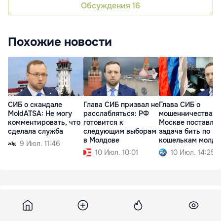
Обсуждения
16
Похожие новости
СИБ о скандале
Глава СИБ призвал не
Глава СИБ о
MoldATSA: Не могу
расслабляться: РФ
мошенничествах: 
комментировать, что
готовится к
Москве поставле
сделала служба
следующим выборам
задача бить по
в Молдове
кошелькам молда
9 Июл. 11:46
10 Июл. 10:01
10 Июл. 14:25
Euronews
7 июля 2026, 17:04
6 347
ВОЗ: Европа недостаточно