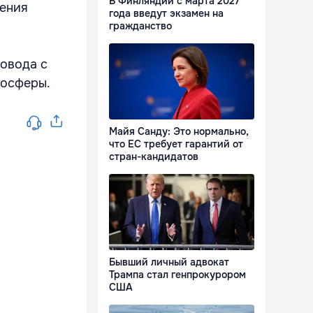
В Финляндии с марта 2027
чения
года введут экзамен на
гражданство
ровода с
мосферы.
Майя Санду: Это нормально,
что ЕС требует гарантий от
стран-кандидатов
Бывший личный адвокат
Трампа стал генпрокурором
США