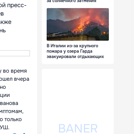
за солнечного затмения
ой пресс-
ев
акже
нь
В Италии из-за крупного
пожара у озера Гарда
эвакуировали отдыхающих
у во время
ошел вчера
чно
нции
Иванова
имптомам,
но только
НУШ.