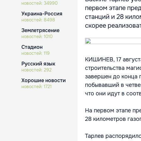
новостей:
34990
первом этапе пре
Украина-Россия
станций и 28 кил
новостей:
8498
скорее реализовать
Землетрясение
новостей:
1010
Стадион
новостей:
119
КИШИНЕВ, 17 август
Русский язык
строительства маги
новостей:
292
завершен до конца 
Хорошие новости
побывавший в четве
новостей:
1721
что они идут в соот
На первом этапе пр
28 километров газо
Тарлев распорядилс