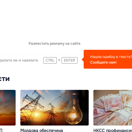
Разместить рекламу на сайте
Нашли ошибку в тексте
+
делите ее и нажмите
CTRL
ENTER
Сообщите нам!
сти
ГП
Молдова обеспечена
НКСС профинанси