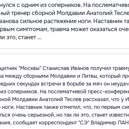
нулся с одним из соперников. На послематчев
ный тренер сборной Молдавии Анатолий Тесл
Иванова сильное растяжение ноги. Наставник т
первым симптомам, травма может оказаться оче
и это, станет ...
итник "Москвы" Станислав Иванов получил травм
ча между сборными Молдавии и Литвы, который пр
едних секундах встречи в борьбе за мяч он неуда
 из соперников. На послематчевой пресс-конфере
рной Молдавии Анатолий Теслев рассказал, что у 
 ноги. Наставник также отметил, что, по первым с
ься очень серьезной, но так ли это, станет извест
ания, сообщает корреспондент "СЭ" Владимир ПА