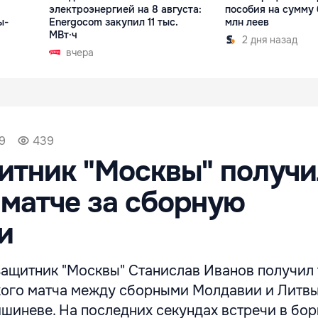
электроэнергией на 8 августа:
пособия на сумму 
ы-
Energocom закупил 11 тыс.
млн леев
МВт·ч
2 дня назад
вчера
59
439
итник "Москвы" получи
 матче за сборную
и
ащитник "Москвы" Станислав Иванов получил 
ого матча между сборными Молдавии и Литвы
шиневе. На последних секундах встречи в бор