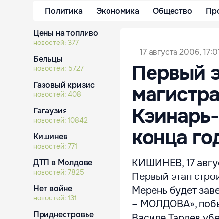
Политика
Экономика
Общество
Пр
Цены на топливо
новостей:
377
17 августа 2006, 17:0
Бельцы
Первый э
новостей:
5727
Газовый кризис
магистра
новостей:
408
Кэинарь-
Гагаузия
новостей:
10842
конца го
Кишинев
новостей:
771
КИШИНЕВ, 17 авгу
ДТП в Молдове
новостей:
7825
Первый этап стро
Нет войне
Мерень будет зав
новостей:
131
– МОЛДОВА», побы
Приднестровье
Василе Тарлев убе