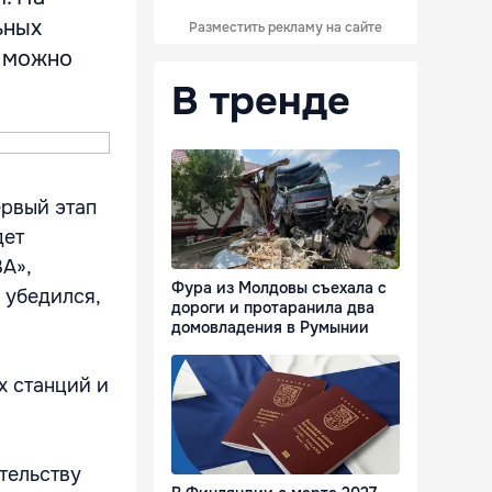
ьных
Разместить рекламу на сайте
к можно
В тренде
ервый этап
дет
А»,
Фура из Молдовы съехала с
 убедился,
дороги и протаранила два
домовладения в Румынии
х станций и
тельству