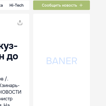
ка
Hi-Tech
Сообщить новость
куз-
н до
в /.
Кэинарь-
 «НОВОСТИ
нистр
м. На