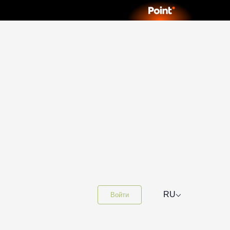
⌵
RU
Войти