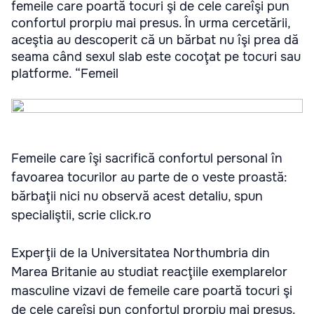
femeile care poartă tocuri şi de cele careîşi pun
confortul prorpiu mai presus. În urma cercetării,
aceştia au descoperit că un bărbat nu îşi prea dă
seama când sexul slab este cocoţat pe tocuri sau
platforme. “Femeil
Femeile care îşi sacrifică confortul personal în
favoarea tocurilor au parte de o veste proastă:
bărbaţii nici nu observă acest detaliu, spun
specialiştii, scrie click.ro
Experţii de la Universitatea Northumbria din
Marea Britanie au studiat reacţiile exemplarelor
masculine vizavi de femeile care poartă tocuri şi
de cele careîşi pun confortul prorpiu mai presus.