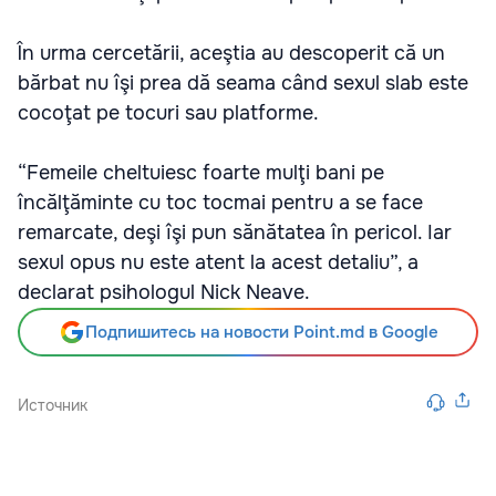
În urma cercetării, aceştia au descoperit că un
bărbat nu îşi prea dă seama când sexul slab este
cocoţat pe tocuri sau platforme.
“Femeile cheltuiesc foarte mulţi bani pe
încălţăminte cu toc tocmai pentru a se face
remarcate, deşi îşi pun sănătatea în pericol. Iar
sexul opus nu este atent la acest detaliu”, a
declarat psihologul Nick Neave.
Подпишитесь на новости Point.md в Google
Источник