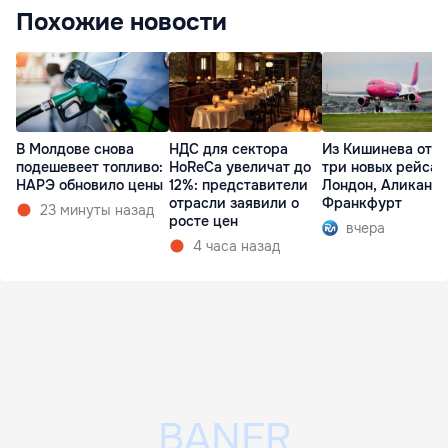
Похожие новости
В Молдове снова
НДС для сектора
Из Кишинева отк
подешевеет топливо:
HoReCa увеличат до
три новых рейса 
НАРЭ обновило цены
12%: представители
Лондон, Аликанте
отрасли заявили о
Франкфурт
23 минуты назад
росте цен
вчера
4 часа назад