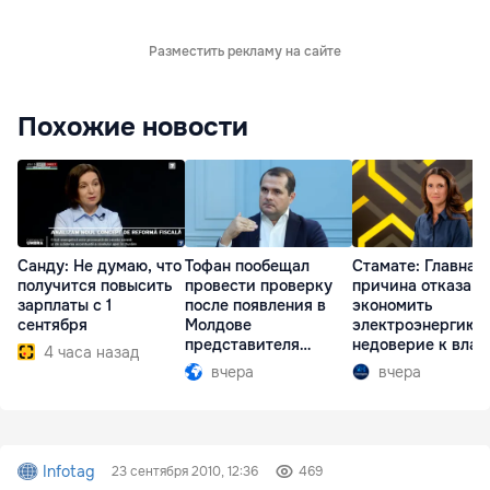
Разместить рекламу на сайте
Похожие новости
Санду: Не думаю, что
Тофан пообещал
Стамате: Главная
получится повысить
провести проверку
причина отказа
зарплаты с 1
после появления в
экономить
сентября
Молдове
электроэнергию 
представителя
недоверие к влас
4 часа назад
Южной Осетии
вчера
вчера
Infotag
23 сентября 2010, 12:36
469