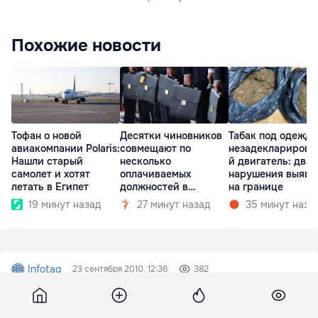
Похожие новости
Тофан о новой
Десятки чиновников
Табак под одеждо
авиакомпании Polaris:
совмещают по
незадекларирова
Нашли старый
несколько
й двигатель: два
самолет и хотят
оплачиваемых
нарушения выяви
летать в Египет
должностей в
на границе
госкомпаниях
19 минут назад
27 минут назад
35 минут наза
Infotag
23 сентября 2010, 12:36
382
АДМИНИСТРАЦИИ ГАГАУЗИИ