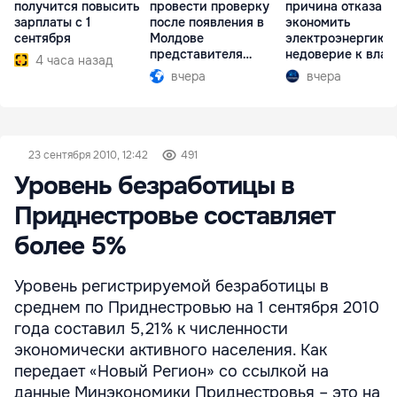
получится повысить
провести проверку
причина отказа
зарплаты с 1
после появления в
экономить
сентября
Молдове
электроэнергию 
представителя
недоверие к влас
4 часа назад
Южной Осетии
вчера
вчера
23 сентября 2010, 12:42
491
Уровень безработицы в
Приднестровье составляет
более 5%
Уровень регистрируемой безработицы в
среднем по Приднестровью на 1 сентября 2010
года составил 5,21% к численности
экономически активного населения. Как
передает «Новый Регион» со ссылкой на
данные Минэкономики Приднестровья – это на