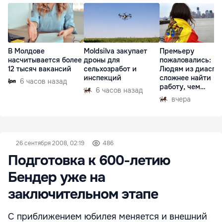
В Молдове
Moldsilva закупает
Премьеру
насчитывается более
дроны для
пожаловались:
12 тысяч вакансий
сельхозработ и
Людям из диаспо
инспекций
сложнее найти
6 часов назад
работу, чем
6 часов назад
гастарбайтерам
вчера
26 сентября 2008, 02:19
486
Подготовка к 600-летию
Бендер уже на
заключительном этапе
С приближением юбилея меняется и внешний