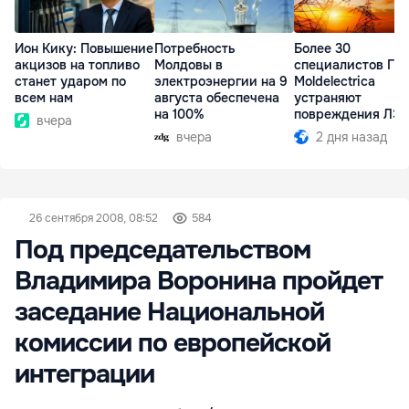
Ион Кику: Повышение
Потребность
Более 30
акцизов на топливо
Молдовы в
специалистов ГП
станет ударом по
электроэнергии на 9
Moldelectrica
всем нам
августа обеспечена
устраняют
на 100%
повреждения ЛЭ
вчера
Бельцы-Днестров
вчера
2 дня назад
26 сентября 2008, 08:52
584
Под председательством
Владимира Воронина пройдет
заседание Национальной
комиссии по европейской
интеграции