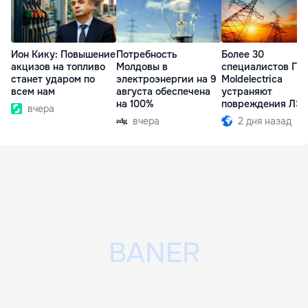
Ион Кику: Повышение
Потребность
Более 30
акцизов на топливо
Молдовы в
специалистов ГП
станет ударом по
электроэнергии на 9
Moldelectrica
всем нам
августа обеспечена
устраняют
на 100%
повреждения ЛЭ
вчера
Бельцы-Днестров
вчера
2 дня назад