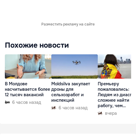
Разместить рекламу на сайте
Похожие новости
В Молдове
Moldsilva закупает
Премьеру
насчитывается более
дроны для
пожаловались:
12 тысяч вакансий
сельхозработ и
Людям из диаспо
инспекций
сложнее найти
6 часов назад
работу, чем
6 часов назад
гастарбайтерам
вчера