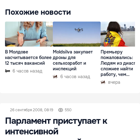
Похожие новости
В Молдове
Moldsilva закупает
Премьеру
насчитывается более
дроны для
пожаловались:
12 тысяч вакансий
сельхозработ и
Людям из диаспо
инспекций
сложнее найти
6 часов назад
работу, чем
6 часов назад
гастарбайтерам
вчера
26 сентября 2008, 08:19
550
Парламент приступает к
интенсивной