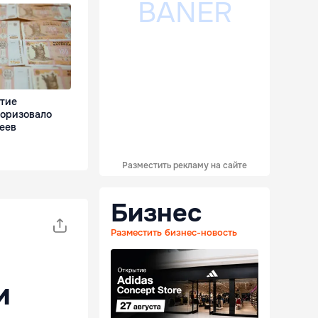
итие
торизовало
леев
Разместить рекламу на сайте
Бизнес
Разместить бизнес-новость
и