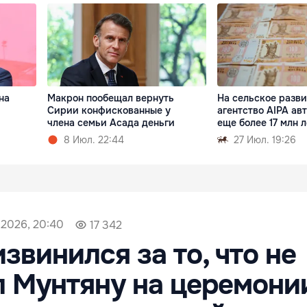
на
Макрон пообещал вернуть
На сельское разв
Сирии конфискованные у
агентство AIPA ав
члена семьи Асада деньги
еще более 17 млн 
8 Июл. 22:44
27 Июл. 19:26
 2026, 20:40
17 342
звинился за то, что не
 Мунтяну на церемони