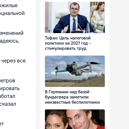
пожилые
социальной
изменений
Тофан: Цель налоговой
надеюсь,
политики на 2027 год -
стимулировать труд
 через все
метров
цировать
В Германии над базой
аботал
бундесвера заметили
неизвестные беспилотники
 сказал
ет