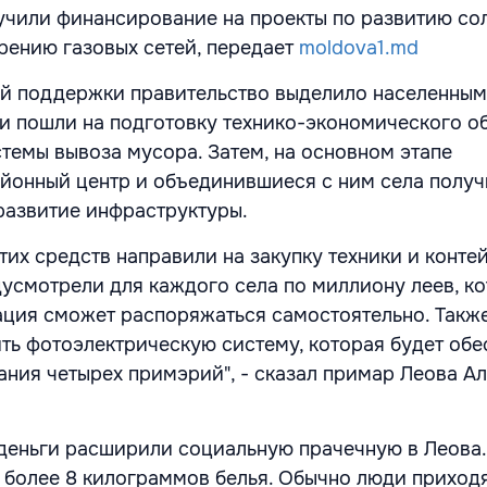
учили финансирование на проекты по развитию со
рению газовых сетей, передает
moldova1.md
ой поддержки правительство выделило населенным
ги пошли на подготовку технико-экономического о
темы вывоза мусора. Затем, на основном этапе
йонный центр и объединившиеся с ним села получ
развитие инфраструктуры.
тих средств направили на закупку техники и конте
дусмотрели для каждого села по миллиону леев, к
ция сможет распоряжаться самостоятельно. Такж
ть фотоэлектрическую систему, которая будет обе
ания четырех примэрий", - сказал примар Леова А
деньги расширили социальную прачечную в Леова. 
 более 8 килограммов белья. Обычно люди приходя