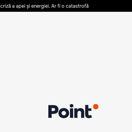
iză a apei și energiei. Ar fi o catastrofă