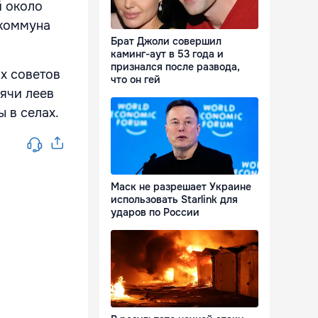
й около
 коммуна
Брат Джоли совершил
каминг-аут в 53 года и
признался после развода,
х советов
что он гей
сячи леев
 в селах.
Маск не разрешает Украине
использовать Starlink для
ударов по России