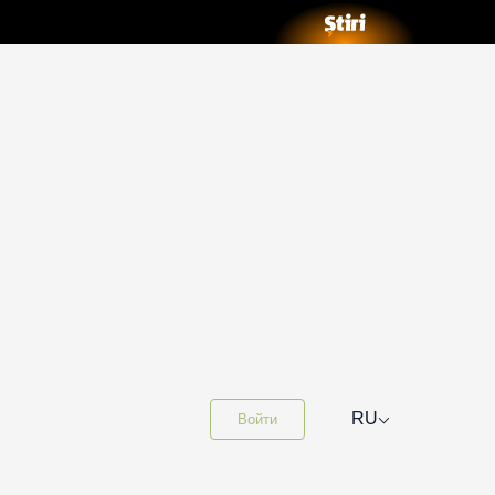
⌵
RU
Войти