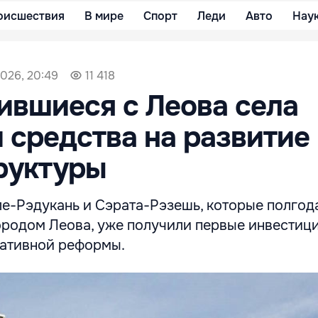
оисшествия
В мире
Спорт
Леди
Авто
Нау
026, 20:49
11 418
вшиеся с Леова села
 средства на развитие
руктуры
ле-Рэдукань и Сэрата-Рэзешь, которые полгод
ородом Леова, уже получили первые инвестици
ативной реформы.