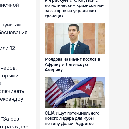
РМ рискует столкнуться с
лнечной
логистическим кризисом из-
за заторов на украинских
границах
 пунктам
боснования
или 12
Молдова назначит послов в
Африку и Латинскую
йнеров.
Америку
оторыми
е
спечивать
лександру
США ищут потенциального
"За раз
нового лидера для Кубы
по типу Делси Родригес
т раз в две