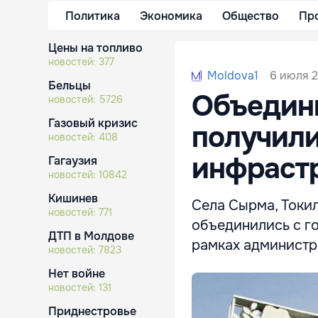
Политика
Экономика
Общество
Пр
Цены на топливо
новостей:
377
6 июля 2
Moldova1
Бельцы
Объедини
новостей:
5726
Газовый кризис
получили
новостей:
408
инфраст
Гагаузия
новостей:
10842
Кишинев
Села Сырма, Токи
новостей:
771
объединились с г
ДТП в Молдове
рамках администр
новостей:
7823
Нет войне
новостей:
131
Приднестровье