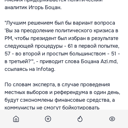
аналитик Игорь Боцан.
"Лучшим решением был бы вариант вопроса
'Вы за преодоление политического кризиса в
РМ, чтобы президент был избран в результате
следующей процедуры - 61 в первой попытке,
57 - во второй и простым большинством - 51 -
в третьей?'", - приводит слова Боцана Azi.md,
ссылаясь на Infotag.
По словам эксперта, в случае проведения
местных выборов и референдума в один день,
будут сэкономлены финансовые средства, а
коммунисты не смогут бойкотировать
голосование.
Подпишитесь на новости Point.md в Google