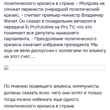
политического кризиса в стране. - Молдова не
сможет перенести очередной политический
кризис, - считает премьер-министр Владимир
Филат. Он сказал в понедельник вечером в
передаче În Profunzime на Pro TV, что это
понимают все депутаты нынешнего
парламента. - Преодоление политического
кризиса означает избрание президента. Мы
еще не вели дискуссии с коллегами по альянсу
на этот счет, ...
По мнению правящего альянса, коммунисты
должны сказать ясно, чего они хотят и только
тогда можно избежать еще одного
политического кризиса в стране.