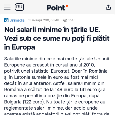
RU
Unimedia
19 января 2011, 09:48
1 145
Noi salarii minime în ţările UE.
Vezi sub ce sume nu poţi fi plătit
în Europa
Salariile minime din cele mai multe ţări ale Uniunii
Europene au crescut în cursul anului 2010,
potrivit unei statistici Eurostat. Doar în România
şi în Letonia sumele în euro au fost mai mici
decât în anul anterior. Astfel, salariul minim din
România a scăzut de la 149 euro la 141 euro şi a
rămas pe penultima poziţie din Europa, după
Bulgaria (122 euro). Nu toate ţările europene au
reglementate salarii minime, dar acolo unde
acestea există angajatorii nu-şi pot plăti forţa de