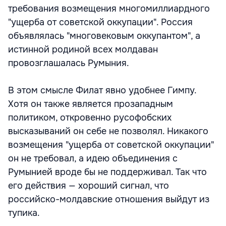
требования возмещения многомиллиардного
"ущерба от советской оккупации". Россия
объявлялась "многовековым оккупантом", а
истинной родиной всех молдаван
провозглашалась Румыния.
В этом смысле Филат явно удобнее Гимпу.
Хотя он также является прозападным
политиком, откровенно русофобских
высказываний он себе не позволял. Никакого
возмещения "ущерба от советской оккупации"
он не требовал, а идею объединения с
Румынией вроде бы не поддерживал. Так что
его действия — хороший сигнал, что
российско-молдавские отношения выйдут из
тупика.