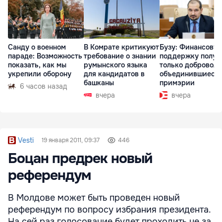
Санду о военном
В Комрате критикуют
Бузу: Финансову
параде: Возможность
требование о знании
поддержку получ
показать, как мы
румынского языка
только доброволь
укрепили оборону
для кандидатов в
объединившиеся
башканы
примэрии
6 часов назад
вчера
вчера
Vesti
19 января 2011, 09:37
446
Боцан предрек новый
референдум
В Молдове может быть проведен новый
референдум по вопросу избрания президента.
На сей раз голосование будет проходить не за