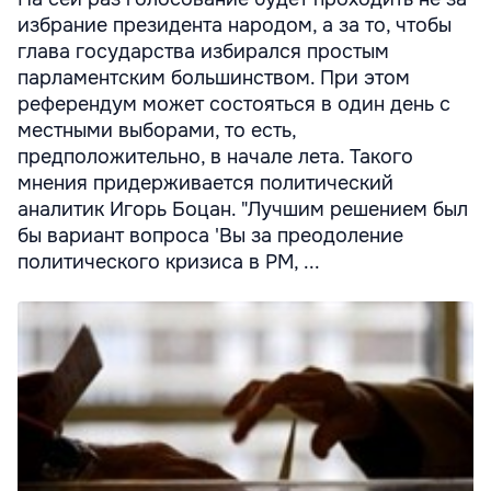
избрание президента народом, а за то, чтобы
глава государства избирался простым
парламентским большинством. При этом
референдум может состояться в один день с
местными выборами, то есть,
предположительно, в начале лета. Такого
мнения придерживается политический
аналитик Игорь Боцан. "Лучшим решением был
бы вариант вопроса 'Вы за преодоление
политического кризиса в РМ, ...