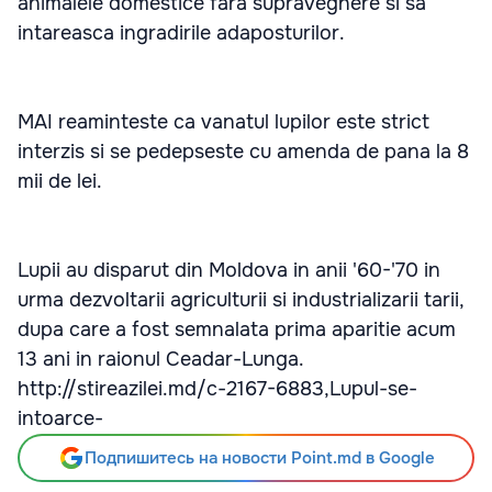
animalele domestice fara supraveghere si sa
intareasca ingradirile adaposturilor.
MAI reaminteste ca vanatul lupilor este strict
interzis si se pedepseste cu amenda de pana la 8
mii de lei.
Lupii au disparut din Moldova in anii '60-'70 in
urma dezvoltarii agriculturii si industrializarii tarii,
dupa care a fost semnalata prima aparitie acum
13 ani in raionul Ceadar-Lunga.
http://stireazilei.md/c-2167-6883,Lupul-se-
intoarce-
Подпишитесь на новости Point.md в Google