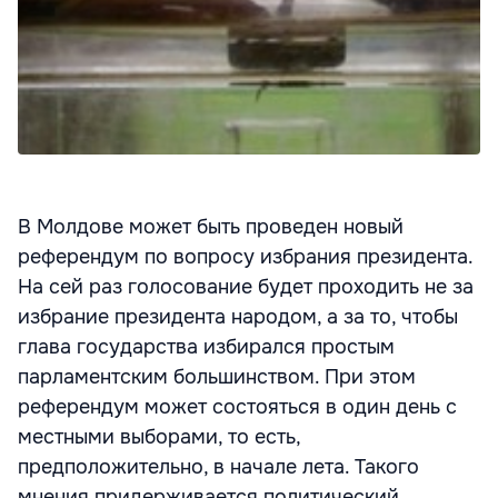
В Молдове может быть проведен новый
референдум по вопросу избрания президента.
На сей раз голосование будет проходить не за
избрание президента народом, а за то, чтобы
глава государства избирался простым
парламентским большинством. При этом
референдум может состояться в один день с
местными выборами, то есть,
предположительно, в начале лета. Такого
мнения придерживается политический