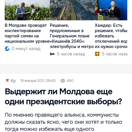
В Молдове проводят
Решения,
Хаждер: Есть
инспектирование
предложенные в
решения, чтобы
партий семян на
Генеральном плане
избежать
национальном уровне
«Кишинёв 2040»:
отключений воды,
электробусы и метро
их нужно срочно
0 минут назад
внедрить
5 часов назад
5 часов назад
Kp
19 января 2011, 09:40
460
Выдержит ли Молдова еще
одни президентские выборы?
По мнению правящего альянса, коммунисты
должны сказать ясно, чего они хотят и только
тогда можно избежать еще одного