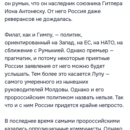
он румын, что он наследник союзника Гитлера
Иона Антонеску. От него Россия даже
реверансов не дождалась.
Филат, как и Гимпу, — политик,
ориентированный на Запад, на ЕС, на НАТО, на
сближение с Румынией. Однако премьер —
прагматик, и потому некоторые приятные
России заявления от него можно будет
услышать. Тем более это касается Лупу —
самого умеренного из нынешних
руководителей Молдовы. Однако и его
пророссийским политиком назвать нельзя. Так
что и с ним России придется крайне непросто.
В последнее время самыми пророссийскими
казались оппозиционные коммунисты. Однако