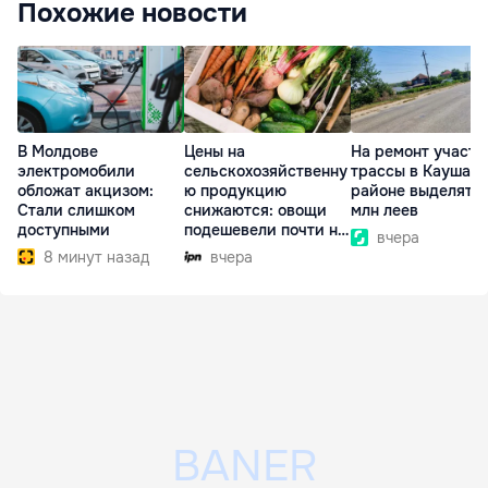
Похожие новости
В Молдове
Цены на
На ремонт участк
электромобили
сельскохозяйственну
трассы в Каушан
обложат акцизом:
ю продукцию
районе выделят 17
Стали слишком
снижаются: овощи
млн леев
доступными
подешевели почти на
вчера
30%
8 минут назад
вчера