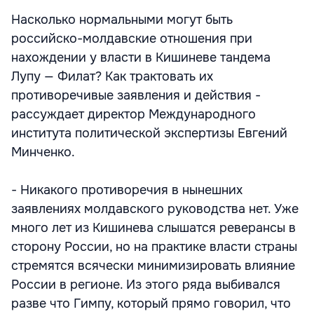
Насколько нормальными могут быть
российско-молдавские отношения при
нахождении у власти в Кишиневе тандема
Лупу — Филат? Как трактовать их
противоречивые заявления и действия -
рассуждает директор Международного
института политической экспертизы Евгений
Минченко.
- Никакого противоречия в нынешних
заявлениях молдавского руководства нет. Уже
много лет из Кишинева слышатся реверансы в
сторону России, но на практике власти страны
стремятся всячески минимизировать влияние
России в регионе. Из этого ряда выбивался
разве что Гимпу, который прямо говорил, что