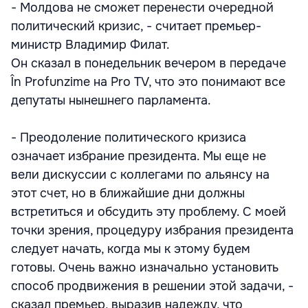
- Молдова не сможет перенести очередной
политический кризис, - считает премьер-
министр Владимир Филат.
Он сказал в понедельник вечером в передаче
În Profunzime на Pro TV, что это понимают все
депутаты нынешнего парламента.
- Преодоление политического кризиса
означает избрание президента. Мы еще не
вели дискуссии с коллегами по альянсу на
этот счет, но в ближайшие дни должны
встретиться и обсудить эту проблему. С моей
точки зрения, процедуру избрания президента
следует начать, когда мы к этому будем
готовы. Очень важно изначально установить
способ продвижения в решении этой задачи, -
сказал премьер, выразив надежду, что