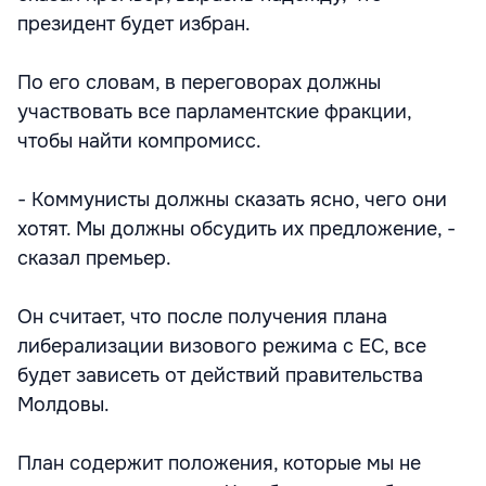
президент будет избран.
По его словам, в переговорах должны
участвовать все парламентские фракции,
чтобы найти компромисс.
- Коммунисты должны сказать ясно, чего они
хотят. Мы должны обсудить их предложение, -
сказал премьер.
Он считает, что после получения плана
либерализации визового режима с ЕС, все
будет зависеть от действий правительства
Молдовы.
План содержит положения, которые мы не