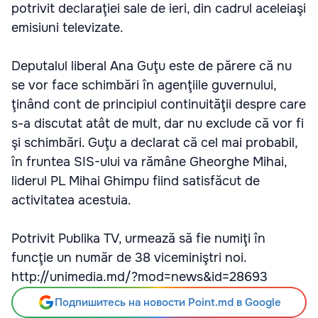
potrivit declaraţiei sale de ieri, din cadrul aceleiaşi
emisiuni televizate.
Deputalul liberal Ana Guţu este de părere că nu
se vor face schimbări în agenţiile guvernului,
ţinând cont de principiul continuităţii despre care
s-a discutat atât de mult, dar nu exclude că vor fi
şi schimbări. Guţu a declarat că cel mai probabil,
în fruntea SIS-ului va rămâne Gheorghe Mihai,
liderul PL Mihai Ghimpu fiind satisfăcut de
activitatea acestuia.
Potrivit Publika TV, urmează să fie numiţi în
funcţie un număr de 38 viceminiştri noi.
http://unimedia.md/?mod=news&id=28693
Подпишитесь на новости Point.md в Google