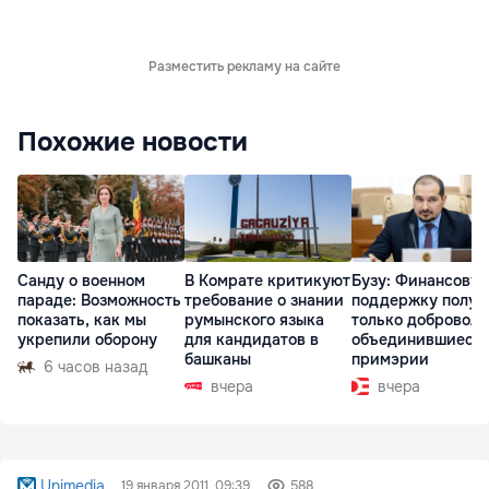
Разместить рекламу на сайте
Похожие новости
Санду о военном
В Комрате критикуют
Бузу: Финансову
параде: Возможность
требование о знании
поддержку получ
показать, как мы
румынского языка
только доброволь
укрепили оборону
для кандидатов в
объединившиеся
башканы
примэрии
6 часов назад
вчера
вчера
Unimedia
19 января 2011, 09:39
588