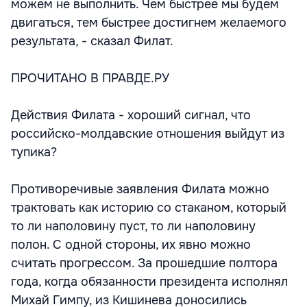
можем не выполнить. Чем быстрее мы будем
двигаться, тем быстрее достигнем желаемого
результата, - сказал Филат.
ПРОЧИТАНО В ПРАВДЕ.РУ
Действия Филата - хороший сигнал, что
российско-молдавские отношения выйдут из
тупика?
Противоречивые заявления Филата можно
трактовать как историю со стаканом, который
то ли наполовину пуст, то ли наполовину
полон. С одной стороны, их явно можно
считать прогрессом. За прошедшие полтора
года, когда обязанности президента исполнял
Михай Гимпу, из Кишинева доносились