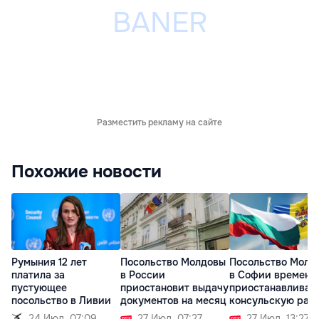
Разместить рекламу на сайте
Похожие новости
Румыния 12 лет
Посольство Молдовы
Посольство Молд
платила за
в России
в Софии временн
пустующее
приостановит выдачу
приостанавливае
посольство в Ливии
документов на месяц
консульскую раб
24 Июл. 07:09
27 Июл. 07:27
27 Июл. 13:27