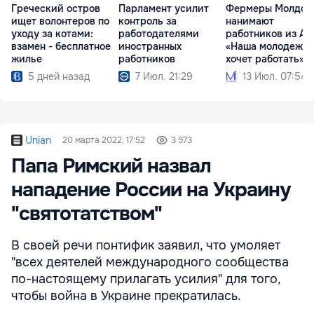
Греческий остров
Парламент усилит
Фермеры Молдов
ищет волонтеров по
контроль за
нанимают
уходу за котами:
работодателями
работников из Аз
взамен - бесплатное
иностранных
«Наша молодежь 
жилье
работников
хочет работать»
5 дней назад
7 Июл. 21:29
13 Июл. 07:54
Unian
20 марта 2022, 17:52
3 973
Папа Римский назвал
нападение России на Украину
"святотатством"
В своей речи понтифик заявил, что умоляет
"всех деятелей международного сообщества
по-настоящему прилагать усилия" для того,
чтобы война в Украине прекратилась.