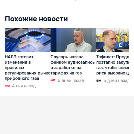
Похожие новости
НАРЭ готовит
Слусарь назвал
Тофилат: Предла
изменения в
фейком аудиозапись
поэтапно закупат
правилах
о заработке на
газ, чтобы снизит
регулирования рынка
тарифах на газ
риск высоких цен
природного газа
5 дней назад
5 дней назад
4 дня назад