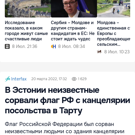
Исследование
Сербия – Молдове и
Молдова –
показало, в каком
другим странам-
единственная стр
городе живут самые
кандидатам в ЕС: Не
Европы с
счастливые люди
стоит ждать чудес
преобладающим
сельским
8 Июл. 21:36
8 Июл. 08:34
населением
8 Июл. 10:23
Interfax
20 марта 2022, 17:32
1 629
В Эстонии неизвестные
сорвали флаг РФ с канцелярии
посольства в Тарту
Флаг Российской Федерации был сорван
неизвестными людьми со здания канцелярии