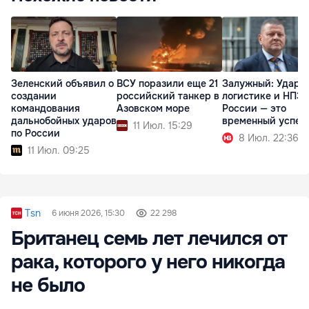
Зеленский объявил о
ВСУ поразили еще 21
Залужный: Удары
создании
российский танкер в
логистике и НПЗ
командования
Азовском море
России — это
дальнобойных ударов
временный успех
11 Июл. 15:29
по России
8 Июл. 22:36
11 Июл. 09:25
Tsn
6 июня 2026, 15:30
22 298
Британец семь лет лечился от
рака, которого у него никогда
не было