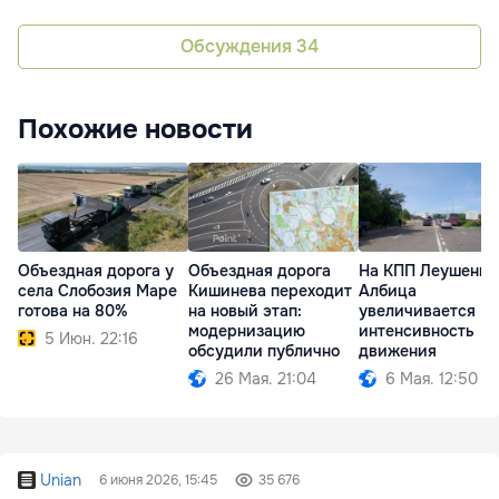
Обсуждения
34
Похожие новости
Объездная дорога у
Объездная дорога
На КПП Леушены-
села Слобозия Маре
Кишинева переходит
Албица
готова на 80%
на новый этап:
увеличивается
модернизацию
интенсивность
5 Июн. 22:16
обсудили публично
движения
26 Мая. 21:04
6 Мая. 12:50
Unian
6 июня 2026, 15:45
35 676