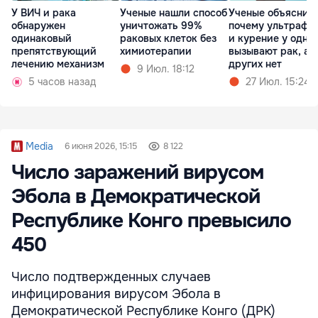
У ВИЧ и рака
Ученые нашли способ
Ученые объяснил
обнаружен
уничтожать 99%
почему ультрафи
одинаковый
раковых клеток без
и курение у одни
препятствующий
химиотерапии
вызывают рак, а у
лечению механизм
других нет
9 Июл. 18:12
5 часов назад
27 Июл. 15:24
Media
6 июня 2026, 15:15
8 122
Число заражений вирусом
Эбола в Демократической
Республике Конго превысило
450
Число подтвержденных случаев
инфицирования вирусом Эбола в
Демократической Республике Конго (ДРК)