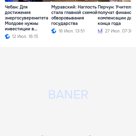
Чебан: Для
Муравский: Наглость
Перчун: Учителя
достижения
стала главной схемой
получат финансо
энергосуверенитета
обворовывания
компенсации до
Молдове нужны
государства
конца года
инвестиции в
16 Июл. 13:51
27 Июл. 07:36
миллиарды евро
12 Июл. 16:15