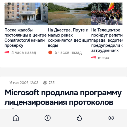
После жалобы
На Днестре, Пруте и
На Телецентре
постоялицы в центре
малых реках
пройдут репетиц
Constructorul начали
сохраняется дефицит
парада: водителе
проверку
воды
предупредили о
затруднениях
4 часа назад
5 часов назад
вчера
16 мая 2006, 12:03
735
Microsoft продлила программу
лицензирования протоколов
Windows
В официальном заявлении представителей