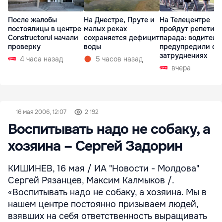
После жалобы
На Днестре, Пруте и
На Телецентре
постоялицы в центре
малых реках
пройдут репетиц
Constructorul начали
сохраняется дефицит
парада: водителе
проверку
воды
предупредили о
затруднениях
4 часа назад
5 часов назад
вчера
16 мая 2006, 12:07
2 192
Воспитывать надо не собаку, а
хозяина – Сергей Задорин
КИШИНЕВ, 16 мая / ИА "Новости - Молдова"
Сергей Рязанцев, Максим Калмыков /.
«Воспитывать надо не собаку, а хозяина. Мы в
нашем центре постоянно призываем людей,
взявших на себя ответственность выращивать