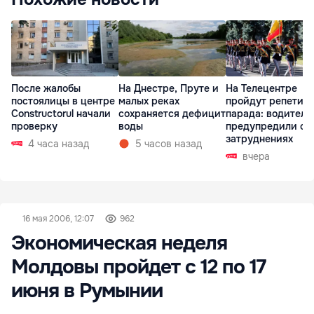
После жалобы
На Днестре, Пруте и
На Телецентре
постоялицы в центре
малых реках
пройдут репетиц
Constructorul начали
сохраняется дефицит
парада: водителе
проверку
воды
предупредили о
затруднениях
4 часа назад
5 часов назад
вчера
16 мая 2006, 12:07
962
Экономическая неделя
Молдовы пройдет с 12 по 17
июня в Румынии