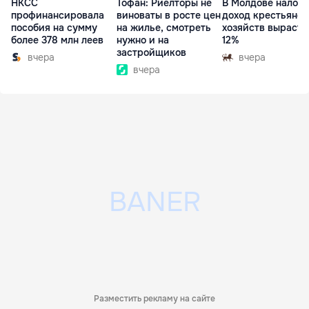
НКСС
Тофан: Риелторы не
В Молдове налог 
профинансировала
виноваты в росте цен
доход крестьянск
пособия на сумму
на жилье, смотреть
хозяйств вырасте
более 378 млн леев
нужно и на
12%
застройщиков
вчера
вчера
вчера
Разместить рекламу на сайте