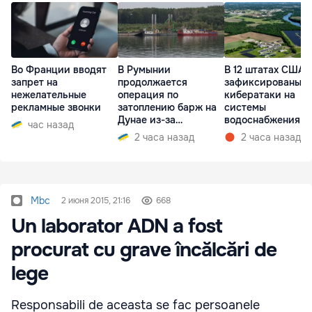
Во Франции вводят
В Румынии
В 12 штатах США
запрет на
продолжается
зафиксированы
нежелательные
операция по
кибератаки на
рекламные звонки
затоплению барж на
системы
Дунае из-за
водоснабжения
час назад
ситуации на АЭС
2 часа назад
2 часа назад
Mbc
2 июня 2015, 21:16
668
Un laborator ADN a fost
procurat cu grave încălcări de
lege
Responsabili de aceasta se fac persoanele