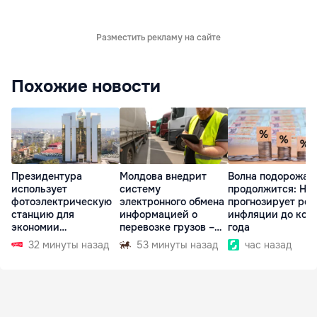
Разместить рекламу на сайте
Похожие новости
Президентура
Молдова внедрит
Волна подорожан
использует
систему
продолжится: НБ
фотоэлектрическую
электронного обмена
прогнозирует рос
станцию для
информацией о
инфляции до кон
экономии
перевозке грузов –
года
электроэнергии
eFTI
32 минуты назад
53 минуты назад
час назад