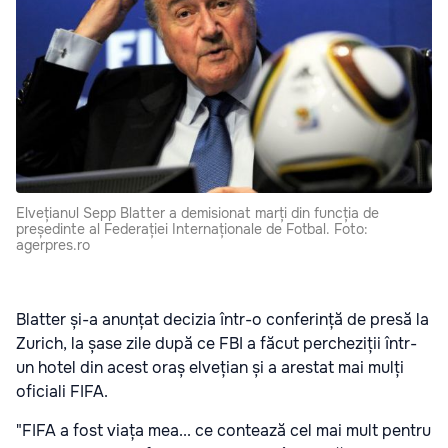
Elvețianul Sepp Blatter a demisionat marți din funcția de
președinte al Federației Internaționale de Fotbal. Foto:
agerpres.ro
Blatter și-a anunțat decizia într-o conferință de presă la
Zurich, la șase zile după ce FBI a făcut percheziții într-
un hotel din acest oraș elvețian și a arestat mai mulți
oficiali FIFA.
"FIFA a fost viața mea... ce contează cel mai mult pentru