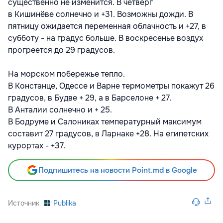
существенно не изменится. В четверг
в Кишинёве солнечно и +31. Возможны дожди. В
пятницу ожидается переменная облачность и +27, в
субботу - на градус больше. В воскресенье воздух
прогреется до 29 градусов.
На морском побережье тепло.
В Констанце, Одессе и Варне термометры покажут 26
градусов, в Будве + 29, а в Барселоне + 27.
В Анталии солнечно и + 25.
В Бодруме и Салониках температурный максимум
составит 27 градусов, в Ларнаке +28. На египетских
курортах - +37.
Подпишитесь на новости Point.md в Google
Источник
Publika