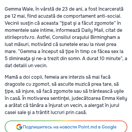
Gemma Wale, în vârstă de 23 de ani, a fost încarcerată
pe 12 mai, fiind acuzată de comportament anti-social.
Vecinii susţin că aceasta ”ţipat şi a făcut zgomote” în
momentele sale intime, informează Daily Mail, citat de
stirileprotv.ro. Astfel, Consiliul oraşului Birmingham a
luat măsuri, motivând că sunetele erau la nivel prea
mare. “Gemma a început să ţipe în timp ce făcea sex la
5 dimineaţa şi ne-a trezit din somn. A durat 10 minute”, a
dat detalii un vecin.
Mamă a doi copii, femeia are interzis să mai facă
dragoste cu zgomot, să asculte muzică prea tare, să
ţipe, să injure, să facă zgomote sau să trântească uşile
în casă. În motivarea sentinţei, judecătoarea Emma Kelly
a arătat că tânăra a înjurat un vecin, a alergat în jurul
casei sale şi a trântit lucruri prin casă.
Подпишитесь на новости Point.md в Google