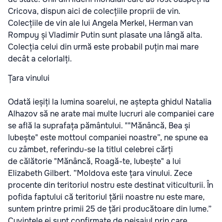
Cricova, dispun aici de colecțiile proprii de vin.
Colecțiile de vin ale lui Angela Merkel, Herman van
Rompuy și Vladimir Putin sunt plasate una lângă alta.
Colecția celui din urmă este probabil puțin mai mare
decât a celorlalți.
Țara vinului
Odată ieșiți la lumina soarelui, ne aștepta ghidul Natalia
Alhazov să ne arate mai multe lucruri ale companiei care
se află la suprafața pământului. ""Mănâncă, Bea și
Iubește" este mottoul companiei noastre”, ne spune ea
cu zâmbet, referindu-se la titlul celebrei cărți
de călătorie "Mănâncă, Roagă-te, Iubește" a lui
Elizabeth Gilbert. ”Moldova este țara vinului. Zece
procente din teritoriul nostru este destinat viticulturii. În
pofida faptului că teritoriul țării noastre nu este mare,
suntem printre primii 25 de țări producătoare din lume.”
Cuvintele ei sunt confirmate de peisajul prin care