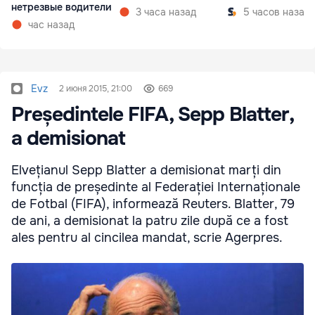
нетрезвые водители
3 часа назад
5 часов назад
час назад
Evz
2 июня 2015, 21:00
669
Președintele FIFA, Sepp Blatter,
a demisionat
Elvețianul Sepp Blatter a demisionat marți din
funcția de președinte al Federației Internaționale
de Fotbal (FIFA), informează Reuters. Blatter, 79
de ani, a demisionat la patru zile după ce a fost
ales pentru al cincilea mandat, scrie Agerpres.