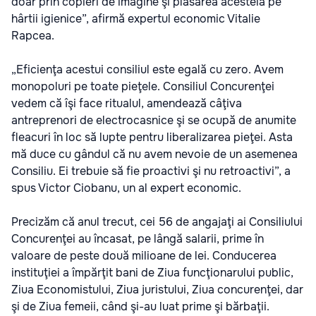
doar prin copieri de imagine şi plasarea acesteia pe
hârtii igienice”, afirmă expertul economic Vitalie
Rapcea.
„Eficienţa acestui consiliul este egală cu zero. Avem
monopoluri pe toate pieţele. Consiliul Concurenţei
vedem că îşi face ritualul, amendează câţiva
antreprenori de electrocasnice şi se ocupă de anumite
fleacuri în loc să lupte pentru liberalizarea pieţei. Asta
mă duce cu gândul că nu avem nevoie de un asemenea
Consiliu. Ei trebuie să fie proactivi şi nu retroactivi”, a
spus Victor Ciobanu, un al expert economic.
Precizăm că anul trecut, cei 56 de angajaţi ai Consiliului
Concurenţei au încasat, pe lângă salarii, prime în
valoare de peste două milioane de lei. Conducerea
instituţiei a împărţit bani de Ziua funcţionarului public,
Ziua Economistului, Ziua juristului, Ziua concurenţei, dar
şi de Ziua femeii, când şi-au luat prime şi bărbaţii.