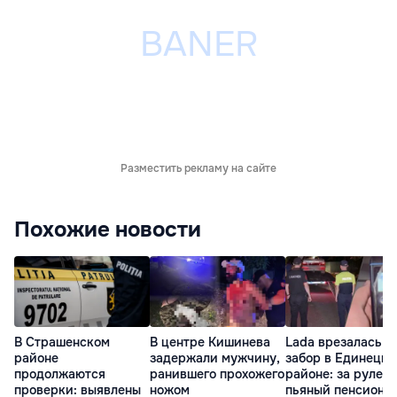
Разместить рекламу на сайте
Похожие новости
В Страшенском
В центре Кишинева
Lada врезалась в
районе
задержали мужчину,
забор в Единецк
продолжаются
ранившего прохожего
районе: за рулем
проверки: выявлены
ножом
пьяный пенсионе