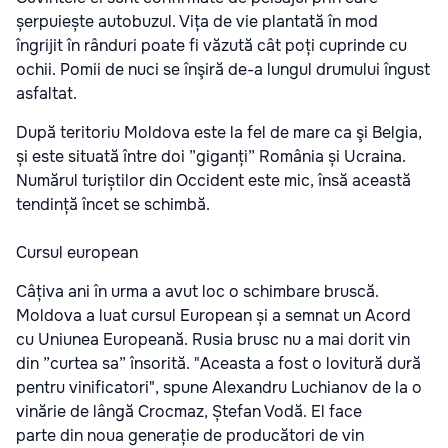
șerpuiește autobuzul. Vița de vie plantată în mod
îngrijit în rânduri poate fi văzută cât poți cuprinde cu
ochii. Pomii de nuci se înşiră de-a lungul drumului îngust
asfaltat.
După teritoriu Moldova este la fel de mare ca şi Belgia,
și este situată între doi ”giganți” România și Ucraina.
Numărul turiștilor din Occident este mic, însă această
tendință încet se schimbă.
Cursul european
Câțiva ani în urma a avut loc o schimbare bruscă.
Moldova a luat cursul European și a semnat un Acord
cu Uniunea Europeană. Rusia brusc nu a mai dorit vin
din ”curtea sa” însorită. "Aceasta a fost o lovitură dură
pentru vinificatori", spune Alexandru Luchianov de la o
vinărie de lângă Crocmaz, Ștefan Vodă. El face
parte din noua generație de producători de vin