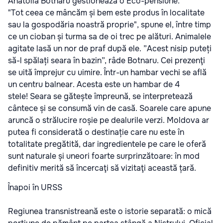
Anatolia Botnaru gestionează o Eco-pensiune.
"Tot ceea ce mâncăm și bem este produs în localitate
sau la gospodăria noastră proprie", spune el, între timp
ce un cioban și turma sa de oi trec pe alături. Animalele
agitate lasă un nor de praf după ele. ”Acest nisip puteți
să-l spălați seara în bazin”, râde Botnaru. Cei prezenţi
se uită împrejur cu uimire. Într-un hambar vechi se află
un centru balnear. Acesta este un hambar de 4
stele! Seara se gătește împreună, se interpretează
cântece și se consumă vin de casă. Soarele care apune
aruncă o strălucire roșie pe dealurile verzi. Moldova ar
putea fi considerată o destinație care nu este în
totalitate pregătită, dar ingredientele pe care le oferă
sunt naturale și uneori foarte surprinzătoare: în mod
definitiv merită să încercaţi să vizitaţi această țară.
Înapoi în URSS
Regiunea transnistreană este o istorie separată: o mică