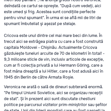
deîndată ce cartul se oprește. "După cum vedeți, aici
este umed și frig. Acestea sunt condițiile perfecte
pentru vinul spumant". În urma ei se află mii de litri de
spumant îmbuteliat şi așezat pe stelaje.
Cricova este unul dintre cel mai mare beci din lume. În
trecut aici se extrăgea piatra cu care a fost construită
capitala Moldovei - Chișinău. Actualmente Cricova
găzduiește tuneluri arcuite de 70 de kilometri în total! -
9,3 milioane sticle de vin, inclusiv articole de excepție,
cum ar fi colecția privată a lui Hermann Göring, care a
fost mâna dreaptă a lui Hitler, care a fost adusă aici în
1945 din Berlin de către Armata Roșie.
Veronica ne arată o sală de dineuri subterană enormă.
"Pe timpul Uniunii Sovietice, aici se organizau recepții
de stat". Și în prezent aici sunt discutate chestiuni
politice pe parcursul vizitelor prim-miniștrilor sau șefilor
de state. Unii din liderii mondiali care au fost oaspeți la