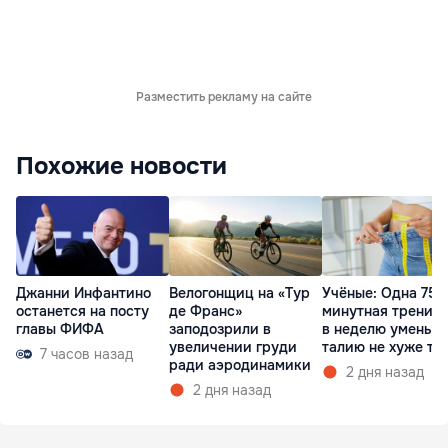
Разместить рекламу на сайте
Похожие новости
Джанни Инфантино
Велогонщиц на «Тур
Учёные: Одна 75-
останется на посту
де Франс»
минутная тренир
главы ФИФА
заподозрили в
в неделю уменьш
увеличении груди
талию не хуже тр
7 часов назад
ради аэродинамики
2 дня назад
2 дня назад