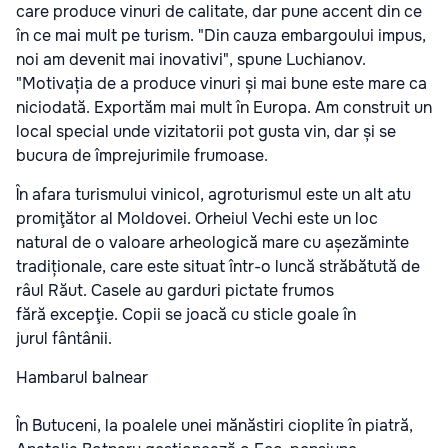
care produce vinuri de calitate, dar pune accent din ce
în ce mai mult pe turism. "Din cauza embargoului impus,
noi am devenit mai inovativi", spune Luchianov.
"Motivația de a produce vinuri și mai bune este mare ca
niciodată. Exportăm mai mult în Europa. Am construit un
local special unde vizitatorii pot gusta vin, dar și se
bucura de împrejurimile frumoase.
În afara turismului vinicol, agroturismul este un alt atu
promiţător al Moldovei. Orheiul Vechi este un loc
natural de o valoare arheologică mare cu așezăminte
tradiționale, care este situat într-o luncă străbătută de
râul Răut. Casele au garduri pictate frumos
fără excepţie. Copii se joacă cu sticle goale în
jurul fântânii.
Hambarul balnear
În Butuceni, la poalele unei mănăstiri cioplite în piatră,