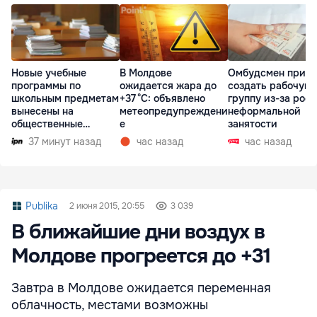
Новые учебные
В Молдове
Омбудсмен призв
программы по
ожидается жара до
создать рабочую
школьным предметам
+37 °C: объявлено
группу из-за рост
вынесены на
метеопредупреждени
неформальной
общественные
е
занятости
консультации
37 минут назад
час назад
час назад
Publika
2 июня 2015, 20:55
3 039
В ближайшие дни воздух в
Молдове прогреется до +31
Завтра в Молдове ожидается переменная
облачность, местами возможны