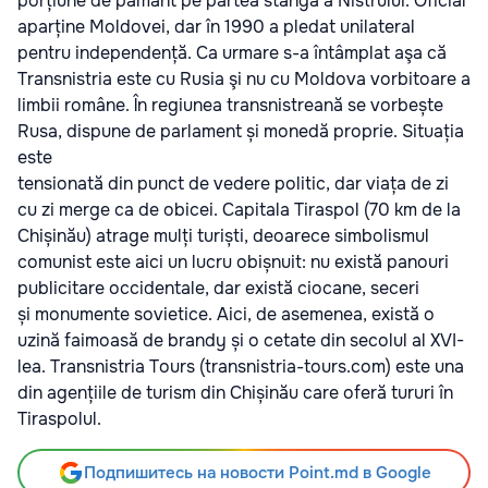
porțiune de pământ pe partea stângă a Nistrului. Oficial
aparține Moldovei, dar în 1990 a pledat unilateral
pentru independență. Ca urmare s-a întâmplat aşa că
Transnistria este cu Rusia şi nu cu Moldova vorbitoare a
limbii române. În regiunea transnistreană se vorbește
Rusa, dispune de parlament și monedă proprie. Situația
este
tensionată din punct de vedere politic, dar viața de zi
cu zi merge ca de obicei. Capitala Tiraspol (70 km de la
Chișinău) atrage mulți turiști, deoarece simbolismul
comunist este aici un lucru obișnuit: nu există panouri
publicitare occidentale, dar există ciocane, seceri
și monumente sovietice. Aici, de asemenea, există o
uzină faimoasă de brandy și o cetate din secolul al XVI-
lea. Transnistria Tours (transnistria-tours.com) este una
din agențiile de turism din Chișinău care oferă tururi în
Tiraspolul.
Подпишитесь на новости Point.md в Google