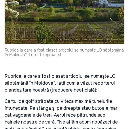
Rubrica la care a fost plasat articolul se numește „O săptămână
în Moldova”. Foto: telegraaf.nl
Rubrica la care a fost plasat articolul se numește „O
săptămână în Moldova”. Iată cum a văzut reporterul
olandez țara noastră (traducere neoficială):
Cartul de golf străbate cu viteza maximă tunelurile
întunecate. Pe stânga și pe dreapta stau butoaie mari
cât vagoanele de tren. Aerul rece pătrunde sub
hainele noastre de vară. ”Ne aflăm acum nouăzeci de
metri sub pământ”, ne anunță ghidul nostru Veronica,