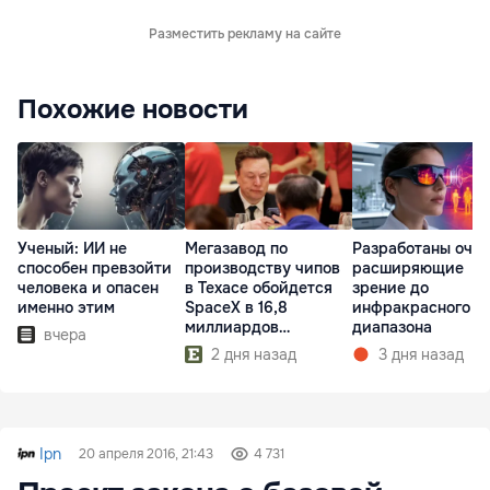
Разместить рекламу на сайте
Похожие новости
Ученый: ИИ не
Мегазавод по
Разработаны очки
способен превзойти
производству чипов
расширяющие
человека и опасен
в Техасе обойдется
зрение до
именно этим
SpaceX в 16,8
инфракрасного
миллиардов
диапазона
вчера
долларов
2 дня назад
3 дня назад
Ipn
20 апреля 2016, 21:43
4 731