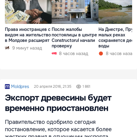
Права иностранцев с
После жалобы
На Днестре, Прут
видом на жительство
постоялицы в центре
малых реках
в Молдове расширят
Constructorul начали
сохраняется деф
проверку
воды
9 минут назад
8 часов назад
8 часов назад
Moldpres
20 апреля 2016, 21:35
1 861
Экспорт древесины будет
временно приостановлен
Правительство одобрило сегодня
постановление, которое касается более
жестких правил в отношении экспорта