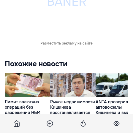
Разместить рекламу на сайте
Похожие новости
Лимит валютных
Рынок недвижимости
ANTA проверила
операций без
Кишинева
автовокзалы
разрешения НБМ
восстанавливается
Кишинёва и выяв
вырастет до 250 тыс.
за счет спроса в
нарушения
евро
пригородах
4 часа назад
54 минуты назад
час назад