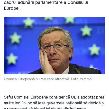
cadrul adunării parlamentare a Consiliului
Europei.
Uniunea Europeană nu mai este atractivă. Foto: flux.md
Șeful Comisiei Europene consider că UE a adoptat prea
multe legi în loc să lase guvernele națională să decidă și
a recunoscut că blocul își pierde din influența