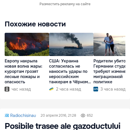
Разместить рекламу на сайте
Похожие новости
Европу накрыла
США: Украина
Родители убитого
новая волна жары:
согласилась не
Германии студен
курортам грозят
наносить удары по
требуют изменен
лесные пожары и
нероссийским
миграционной
опасность
танкерам в Чёрном
политике
море
час назад
2 часа назад
3 часа назад
Radiochisinau
20 апреля 2016, 21:28
652
Posibile trasee ale gazoductului