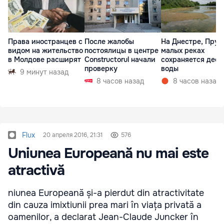
Права иностранцев с
После жалобы
На Днестре, Прут
видом на жительство
постоялицы в центре
малых реках
в Молдове расширят
Constructorul начали
сохраняется деф
проверку
воды
9 минут назад
8 часов назад
8 часов назад
Flux
20 апреля 2016, 21:31
576
Uniunea Europeană nu mai este
atractivă
niunea Europeană și-a pierdut din atractivitate
din cauza imixtiunii prea mari în viața privată a
oamenilor, a declarat Jean-Claude Juncker în