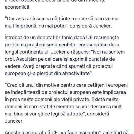
economică.
“Dar asta ar însemna că țările trebuie să lucreze mai
mult împreună, nu mai puțin”, consideră Juncker.
Întrebat de un deputat britanic dacă UE recunoaște
problema creșterii sentimentelor eurosceptice de-a
lungul continentului, Jucker a răspuns: “Noi nu suntem
orbi. Ascultăm pe cei care își exprimă punctele de
vedere. Aveți dreptate când spuneți că proiectul
european și-a pierdut din atractivitate”.
“Cred că unul din motive pentru care cetățenii europeni
se îndepărtează de proiectul european este implicarea
în prea multe domenii ale vieții private. Există multe
domenii în care statele membre se vor descurca mult
mai bine și vor ști ce legi să adopte”, consideră
Juncker.
Acesta a asigurat că CE „va face mai puțin”, amintind că