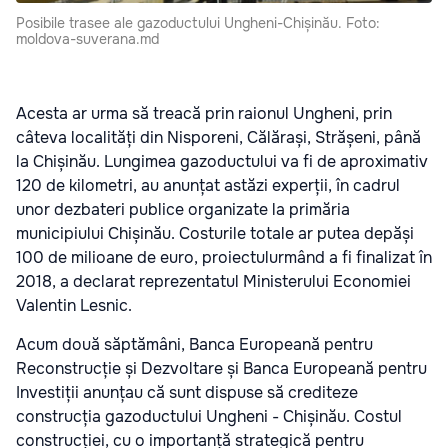
Posibile trasee ale gazoductului Ungheni-Chișinău. Foto:
moldova-suverana.md
Acesta ar urma să treacă prin raionul Ungheni, prin
câteva localități din Nisporeni, Călărași, Strășeni, până
la Chișinău. Lungimea gazoductului va fi de aproximativ
120 de kilometri, au anunțat astăzi experții, în cadrul
unor dezbateri publice organizate la primăria
municipiului Chișinău. Costurile totale ar putea depăși
100 de milioane de euro, proiectulurmând a fi finalizat în
2018, a declarat reprezentatul Ministerului Economiei
Valentin Lesnic.
Acum două săptămâni, Banca Europeană pentru
Reconstrucție și Dezvoltare și Banca Europeană pentru
Investiții anunțau că sunt dispuse să crediteze
construcția gazoductului Ungheni - Chișinău. Costul
construcției, cu o importanță strategică pentru