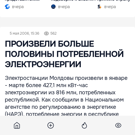
Южной Осетии
разгар кризиса
вчера
вчера
вчера
5 мая 2006, 15:36
562
ПРОИЗВЕЛИ БОЛЬШЕ
ПОЛОВИНЫ ПОТРЕБЛЕННОЙ
ЭЛЕКТРОЭНЕРГИИ
Электростанции Молдовы произвели в январе
- марте более 427,1 млн кВт-час
электроэнергии из 816 млн, потребленных
республикой. Как сообщили в Национальном
агентстве по регулированию в энергетике
(HАРЭ), потребление энергии в республике
возросло на 16,1% по сравнению с первым
кварталом 2005 г., а производство - на 6,9%.