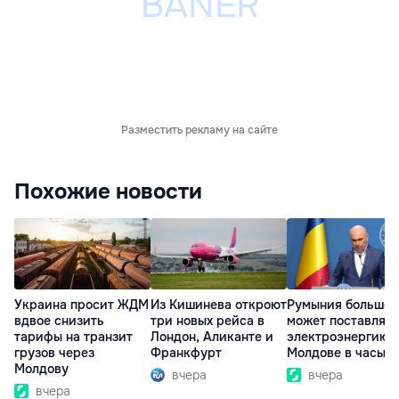
Разместить рекламу на сайте
Похожие новости
Украина просит ЖДМ
Из Кишинева откроют
Румыния больше 
вдвое снизить
три новых рейса в
может поставлять
тарифы на транзит
Лондон, Аликанте и
электроэнергию
грузов через
Франкфурт
Молдове в часы п
Молдову
вчера
вчера
вчера