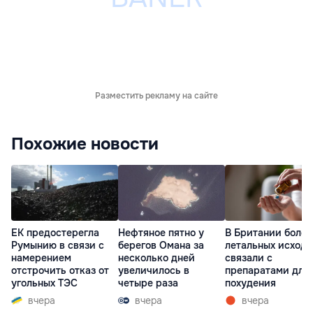
Разместить рекламу на сайте
Похожие новости
ЕК предостерегла
Нефтяное пятно у
В Британии более
Румынию в связи с
берегов Омана за
летальных исходо
намерением
несколько дней
связали с
отстрочить отказ от
увеличилось в
препаратами для
угольных ТЭС
четыре раза
похудения
вчера
вчера
вчера