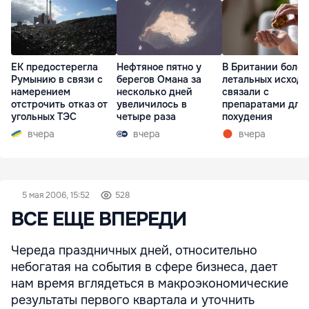
ЕК предостерегла
Нефтяное пятно у
В Британии более
Румынию в связи с
берегов Омана за
летальных исходо
намерением
несколько дней
связали с
отстрочить отказ от
увеличилось в
препаратами для
угольных ТЭС
четыре раза
похудения
вчера
вчера
вчера
5 мая 2006, 15:52
528
ВСЕ ЕЩЕ ВПЕРЕДИ
Череда праздничных дней, относительно
небогатая на события в сфере бизнеса, дает
нам время вглядеться в макроэкономические
результаты первого квартала и уточнить