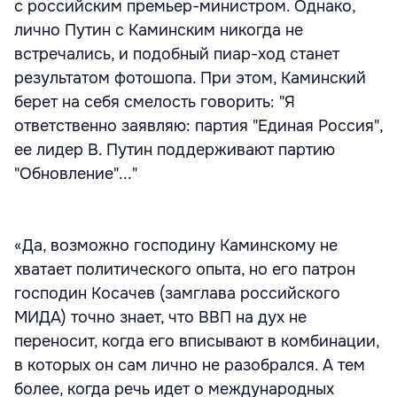
с российским премьер-министром. Однако,
лично Путин с Каминским никогда не
встречались, и подобный пиар-ход станет
результатом фотошопа. При этом, Каминский
берет на себя смелость говорить: "Я
ответственно заявляю: партия "Единая Россия",
ее лидер В. Путин поддерживают партию
"Обновление"..."
«Да, возможно господину Каминскому не
хватает политического опыта, но его патрон
господин Косачев (замглава российского
МИДА) точно знает, что ВВП на дух не
переносит, когда его вписывают в комбинации,
в которых он сам лично не разобрался. А тем
более, когда речь идет о международных