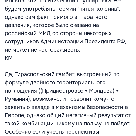
московской политической группировки. Не
будем употреблять термин "пятая колонна",
однако сам факт прямого аппаратного
давления, которое было оказано на
российский МИД со стороны некоторых
сотрудников Администрации Президента РФ,
не может не настораживать.
КМ
Да, Тираспольский гамбит, выстроенный по
формуле двойного территориального
поглощения ((Приднестровье + Молдова) +
Румыния), возможно, и позволит кому-то
заявить о вкладе в механизмы безопасности в
Европе, однако общий негативный результат от
такой комбинации никому на пользу не пойдет.
Особенно если учесть перспективы