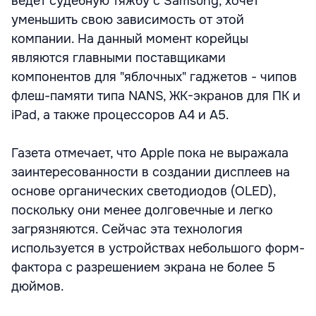
ведет судебную тяжбу с Samsung, хочет
уменьшить свою зависимость от этой
компании. На данный момент корейцы
являются главными поставщиками
компонентов для "яблочных" гаджетов - чипов
флеш-памяти типа NANS, ЖК-экранов для ПК и
iPad, а также процессоров A4 и A5.
Газета отмечает, что Apple пока не выражала
заинтересованности в создании дисплеев на
основе органических светодиодов (OLED),
поскольку они менее долговечные и легко
загрязняются. Сейчас эта технология
используется в устройствах небольшого форм-
фактора с разрешением экрана не более 5
дюймов.