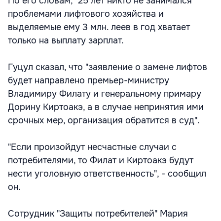
По его словам, "25 лет никто не занимался
проблемами лифтового хозяйства и
выделяемые ему 3 млн. леев в год хватает
только на выплату зарплат.
Гуцул сказал, что "заявление о замене лифтов
будет направлено премьер-министру
Владимиру Филату и генеральному примару
Дорину Киртоакэ, а в случае непринятия ими
срочных мер, организация обратится в суд".
"Если произойдут несчастные случаи с
потребителями, то Филат и Киртоакэ будут
нести уголовную ответственность", - сообщил
он.
Сотрудник "Защиты потребителей" Мария