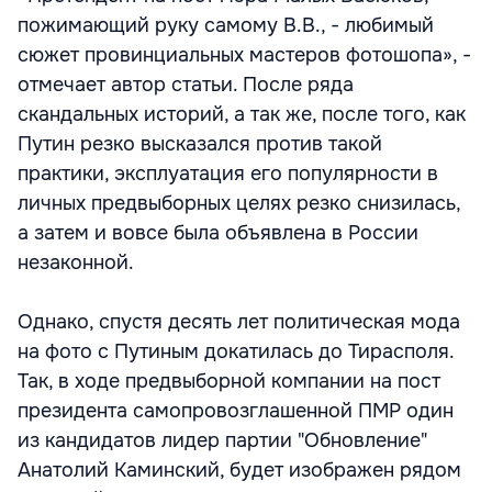
пожимающий руку самому В.В., - любимый
сюжет провинциальных мастеров фотошопа», -
отмечает автор статьи. После ряда
скандальных историй, а так же, после того, как
Путин резко высказался против такой
практики, эксплуатация его популярности в
личных предвыборных целях резко снизилась,
а затем и вовсе была объявлена в России
незаконной.
Однако, спустя десять лет политическая мода
на фото с Путиным докатилась до Тирасполя.
Так, в ходе предвыборной компании на пост
президента самопровозглашенной ПМР один
из кандидатов лидер партии "Обновление"
Анатолий Каминский, будет изображен рядом