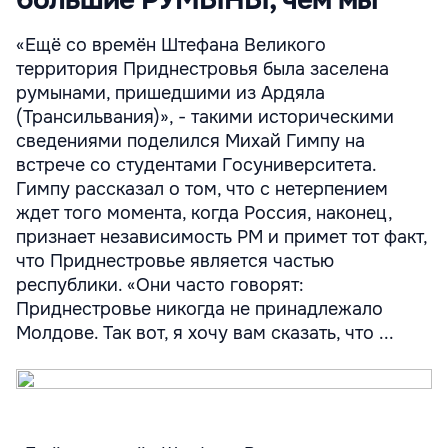
большие РУМЫНЫ, чем мы"
«Ещё со времён Штефана Великого
территория Приднестровья была заселена
румынами, пришедшими из Ардяла
(Трансильвания)», - такими историческими
сведениями поделился Михай Гимпу на
встрече со студентами Госуниверситета.
Гимпу рассказал о том, что с нетерпением
ждет того момента, когда Россия, наконец,
признает независимость РМ и примет тот факт,
что Приднестровье является частью
республики. «Они часто говорят:
Приднестровье никогда не принадлежало
Молдове. Так вот, я хочу вам сказать, что ...