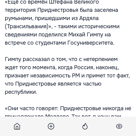
«Ещё со времён Штефана Великого
территория Приднестровья была заселена
румынами, пришедшими из Ардяла
(Трансильвания)», - такими историческими
сведениями поделился Михай Гимпу на
встрече со студентами Госуниверситета.
Гимпу рассказал о том, что с нетерпением
ждет того момента, когда Россия, наконец,
признает независимость РМ и примет тот факт,
что Приднестровье является частью
республики.
«Они часто говорят: Приднестровье никогда не
принадлежало Молдове. Так вот, я хочу вам
сказать, что принадлежало. Ещё со времён
Штефана чел Маре эта территория была