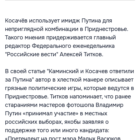
Косачёв использует имидж Путина для
неприглядной комбинации в Приднестровье.
Такого мнения придерживается главный
редактор Федерального еженедельника
"Российские вести" Алексей Титков.
В своей статье "Каминский и Косачев ответили
за Путина" автор в хлесткой манере описывает
грязные политические игры, которые ведутся в
Приднестровье. Титков напоминает, что ранее
стараниями мастеров фотошопа Владимир
Путин «принимал участие» в местных
российских выборах, якобы заявляя о
поддержке того или иного кандидата:
«Претендент на пост мэра Малых Васюков,