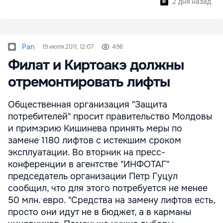
2 дня назад
Pan
19 июля 2011, 12:07
496
Филат и Киртоакэ должны
отремонтировать лифты
Общественная организация "Защита
потребителей" просит правительство Молдовы
и примэрию Кишинева принять меры по
замене 1180 лифтов с истекшим сроком
эксплуатации. Во вторник на пресс-
конференции в агентстве "ИНФОТАГ"
председатель организации Петр Гуцул
сообщил, что для этого потребуется не менее
50 млн. евро. "Средства на замену лифтов есть,
просто они идут не в бюджет, а в карманы