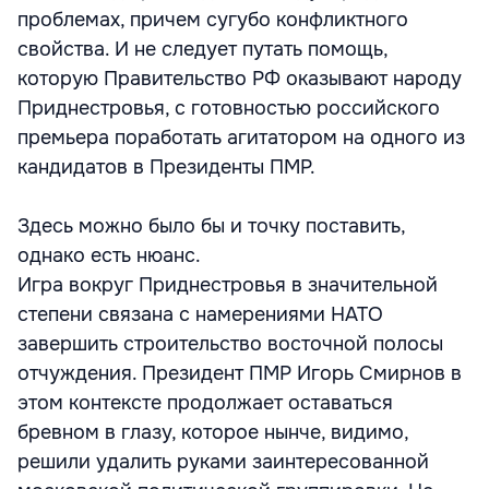
проблемах, причем сугубо конфликтного
свойства. И не следует путать помощь,
которую Правительство РФ оказывают народу
Приднестровья, с готовностью российского
премьера поработать агитатором на одного из
кандидатов в Президенты ПМР.
Здесь можно было бы и точку поставить,
однако есть нюанс.
Игра вокруг Приднестровья в значительной
степени связана с намерениями НАТО
завершить строительство восточной полосы
отчуждения. Президент ПМР Игорь Смирнов в
этом контексте продолжает оставаться
бревном в глазу, которое нынче, видимо,
решили удалить руками заинтересованной