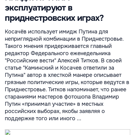
эксплуатируют в
приднестровских играх?
Косачёв использует имидж Путина для
неприглядной комбинации в Приднестровье.
Такого мнения придерживается главный
редактор Федерального еженедельника
"Российские вести" Алексей Титков. В своей
статье "Каминский и Косачев ответили за
Путина" автор в хлесткой манере описывает
грязные политические игры, которые ведутся в
Приднестровье. Титков напоминает, что ранее
стараниями мастеров фотошопа Владимир
Путин «принимал участие» в местных
российских выборах, якобы заявляя о
поддержке того или иного ...