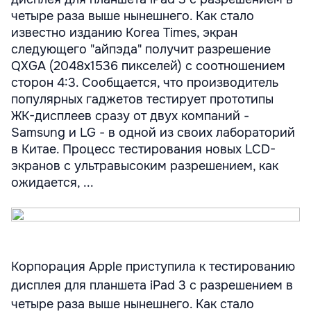
четыре раза выше нынешнего. Как стало
известно изданию Korea Times, экран
следующего "айпэда" получит разрешение
QXGA (2048х1536 пикселей) с соотношением
сторон 4:3. Сообщается, что производитель
популярных гаджетов тестирует прототипы
ЖК-дисплеев сразу от двух компаний -
Samsung и LG - в одной из своих лабораторий
в Китае. Процесс тестирования новых LCD-
экранов с ультравысоким разрешением, как
ожидается, ...
Корпорация Apple приступила к тестированию
дисплея для планшета iPad 3 с разрешением в
четыре раза выше нынешнего. Как стало