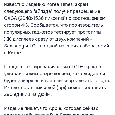
известно изданию Korea Times, экран
следующего "айпэда" получит разрешение
QXGA (2048х1536 пикселей) с соотношением
сторон 4:3. Сообщается, что производитель
популярных гаджетов тестирует прототипы
ЖК-дисплеев сразу от двух компаний -
Samsung и LG - в одной из своих лабораторий
в Китае.
Процесс тестирования новых LCD-экранов с
ультравысоким разрешением, как ожидается,
будет завершен в третьем квартале этого года.
Их плотность пикселей (ppi) может составить
280 единиц на дюйм.
Издание пишет, что Apple, которая сейчас