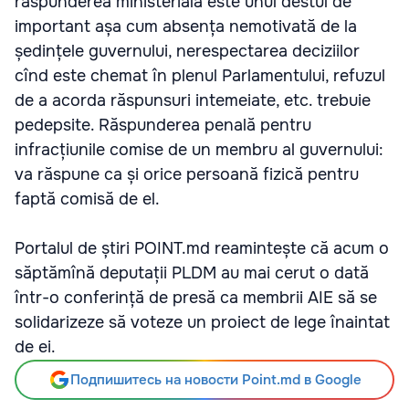
răspunderea ministerială este unul destul de
important așa cum absența nemotivată de la
ședințele guvernului, nerespectarea deciziilor
cînd este chemat în plenul Parlamentului, refuzul
de a acorda răspunsuri intemeiate, etc. trebuie
pedepsite. Răspunderea penală pentru
infracțiunile comise de un membru al guvernului:
va răspune ca și orice persoană fizică pentru
faptă comisă de el.
Portalul de știri POINT.md reamintește că acum o
săptămînă deputații PLDM au mai cerut o dată
într-o conferință de presă ca membrii AIE să se
solidarizeze să voteze un proiect de lege înaintat
de ei.
Подпишитесь на новости Point.md в Google