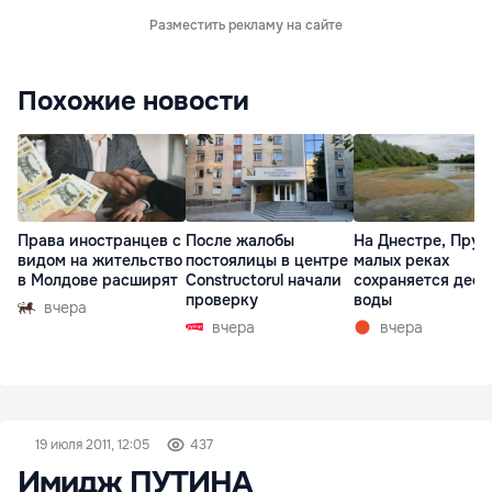
Разместить рекламу на сайте
Похожие новости
Права иностранцев с
После жалобы
На Днестре, Прут
видом на жительство
постоялицы в центре
малых реках
в Молдове расширят
Constructorul начали
сохраняется деф
проверку
воды
вчера
вчера
вчера
19 июля 2011, 12:05
437
Имидж ПУТИНА