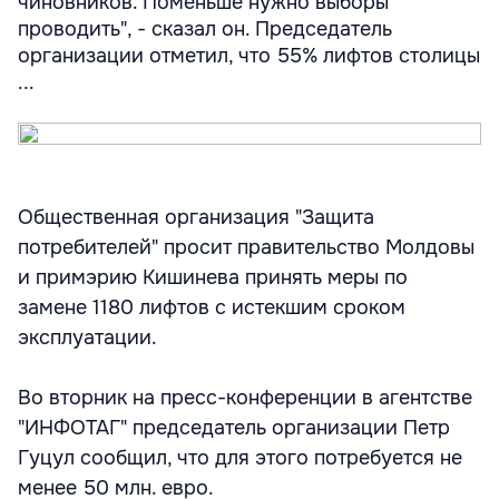
чиновников. Поменьше нужно выборы
проводить", - сказал он. Председатель
организации отметил, что 55% лифтов столицы
...
Общественная организация "Защита
потребителей" просит правительство Молдовы
и примэрию Кишинева принять меры по
замене 1180 лифтов с истекшим сроком
эксплуатации.
Во вторник на пресс-конференции в агентстве
"ИНФОТАГ" председатель организации Петр
Гуцул сообщил, что для этого потребуется не
менее 50 млн. евро.