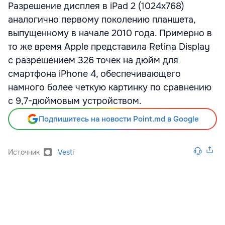
Разрешение дисплея в iPad 2 (1024х768)
аналогично первому поколению планшета,
выпущенному в начале 2010 года. Примерно в
то же время Apple представила Retina Display
с разрешением 326 точек на дюйм для
смартфона iPhone 4, обеспечивающего
намного более четкую картинку по сравнению
с 9,7-дюймовым устройством.
Подпишитесь на новости Point.md в Google
Источник
Vesti