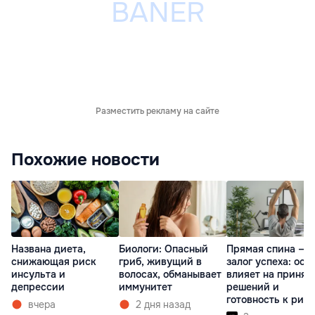
Разместить рекламу на сайте
Похожие новости
Названа диета,
Биологи: Опасный
Прямая спина —
снижающая риск
гриб, живущий в
залог успеха: оса
инсульта и
волосах, обманывает
влияет на принят
депрессии
иммунитет
решений и
готовность к рис
вчера
2 дня назад