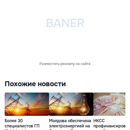
Разместить рекламу на сайте
Похожие новости
Более 30
Молдова обеспечена
НКСС
специалистов ГП
электроэнергией на
профинансирова