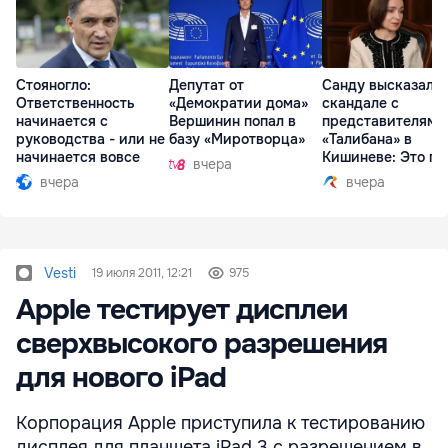
Стояногло:
Депутат от
Санду высказалас
Ответственность
«Демократии дома»
скандале с
начинается с
Вершинин попал в
представителями
руководства - или не
базу «Миротворца»
«Талибана» в
начинается вовсе
Кишиневе: Это по
вчера
вчера
вчера
Vesti
19 июля 2011, 12:21
975
Apple тестирует дисплеи
сверхвысокого разрешения
для нового iPad
Корпорация Apple приступила к тестированию
дисплея для планшета iPad 3 с разрешением в