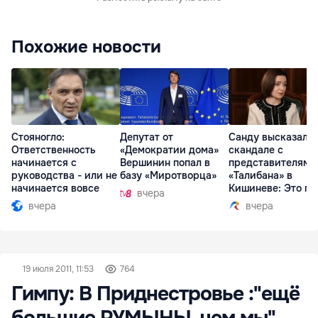
Похожие новости
Стояногло:
Депутат от
Санду высказалас
Ответственность
«Демократии дома»
скандале с
начинается с
Вершинин попал в
представителями
руководства - или не
базу «Миротворца»
«Талибана» в
начинается вовсе
Кишиневе: Это по
вчера
вчера
вчера
19 июля 2011, 11:53
764
Гимпу: В Приднестровье :"ещё