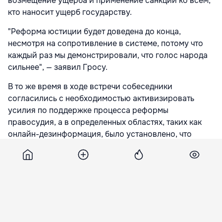
возмещение ущерба и применение санкций ко всем,
кто наносит ущерб государству.
"Реформа юстиции будет доведена до конца,
несмотря на сопротивление в системе, потому что
каждый раз мы демонстрировали, что голос народа
сильнее", — заявил Гросу.
В то же время в ходе встречи собеседники
согласились с необходимостью активизировать
усилия по поддержке процесса реформы
правосудия, а в определенных областях, таких как
онлайн-дезинформация, было установлено, что
необходимы совместные действия для борьбы с этим
явлением.
Подпишитесь на новости Point.md в Google
Источник
Moldpres