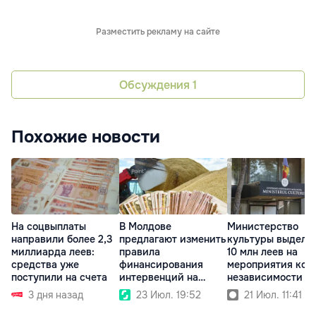
Разместить рекламу на сайте
Обсуждения
1
Похожие новости
На соцвыплаты
В Молдове
Министерство
направили более 2,3
предлагают изменить
культуры выдели
миллиарда леев:
правила
10 млн леев на
средства уже
финансирования
мероприятия ко 
поступили на счета
интервенций на
независимости
аграрном рынке
3 дня назад
23 Июл. 19:52
21 Июл. 11:41