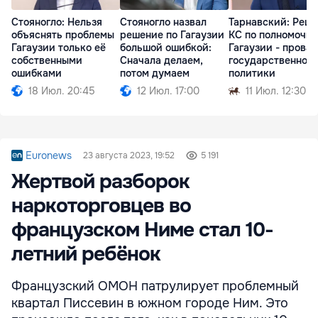
Стояногло: Нельзя
Стояногло назвал
Тарнавский: Реш
объяснять проблемы
решение по Гагаузии
КС по полномочи
Гагаузии только её
большой ошибкой:
Гагаузии - провал
собственными
Сначала делаем,
государственной
ошибками
потом думаем
политики
18 Июл. 20:45
12 Июл. 17:00
11 Июл. 12:30
Euronews
23 августа 2023, 19:52
5 191
Жертвой разборок
наркоторговцев во
французском Ниме стал 10-
летний ребёнок
Французский ОМОН патрулирует проблемный
квартал Писсевин в южном городе Ним. Это