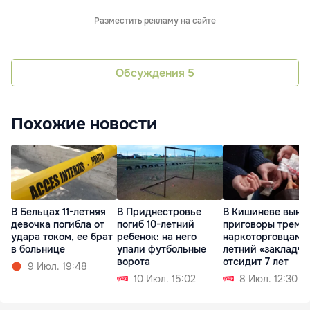
Разместить рекламу на сайте
Обсуждения
5
Похожие новости
В Бельцах 11-летняя
В Приднестровье
В Кишиневе выне
девочка погибла от
погиб 10-летний
приговоры трем
удара током, ее брат
ребенок: на него
наркоторговцам: 
в больнице
упали футбольные
летний «закладчи
ворота
отсидит 7 лет
9 Июл. 19:48
10 Июл. 15:02
8 Июл. 12:30