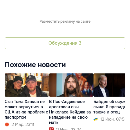
Разместить рекламу на сайте
Обсуждения
3
Похожие новости
Сын Тома Хэнкса не
В Лос-Анджелесе
Байден об осужд
может вернуться в
арестован сын
сына: Я президент
США из-за проблем с
Николаса Кейджа за
также и отец
паспортом
нападение на свою
12 Июн. 07:50
мать
2 Мар. 23:11
11 Июл. 23:24