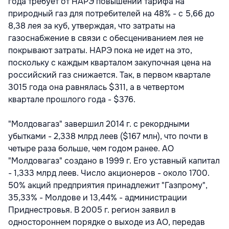
года требует от НАРЭ повышении тарифа на
природный газ для потребителей на 48% - с 5,66 до
8,38 лея за куб, утверждая, что затраты на
газоснабжение в связи с обесцениванием лея не
покрывают затраты. НАРЭ пока не идет на это,
поскольку с каждым кварталом закупочная цена на
российский газ снижается. Так, в первом квартале
3015 года она равнялась $311, а в четвертом
квартале прошлого года - $376.
"Молдовагаз" завершил 2014 г. с рекордными
убытками - 2,338 млрд леев ($167 млн), что почти в
четыре раза больше, чем годом ранее. АО
"Молдовагаз" создано в 1999 г. Его уставный капитал
- 1,333 млрд леев. Число акционеров - около 1700.
50% акций предприятия принадлежит "Газпрому",
35,33% - Молдове и 13,44% - администрации
Приднестровья. В 2005 г. регион заявил в
одностороннем порядке о выходе из АО, передав