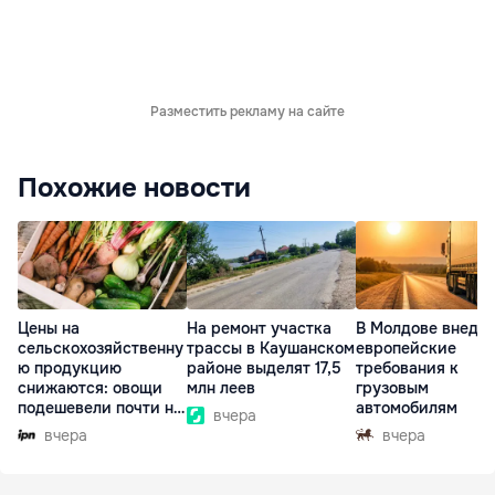
Разместить рекламу на сайте
Похожие новости
Цены на
На ремонт участка
В Молдове внедр
сельскохозяйственну
трассы в Каушанском
европейские
ю продукцию
районе выделят 17,5
требования к
снижаются: овощи
млн леев
грузовым
подешевели почти на
автомобилям
вчера
30%
вчера
вчера