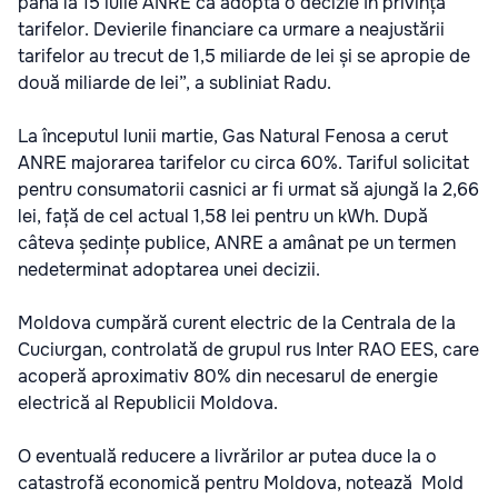
până la 15 iulie ANRE ca adopta o decizie în privința
tarifelor. Devierile financiare ca urmare a neajustării
tarifelor au trecut de 1,5 miliarde de lei și se apropie de
două miliarde de lei”, a subliniat Radu.
La începutul lunii martie, Gas Natural Fenosa a cerut
ANRE majorarea tarifelor cu circa 60%. Tariful solicitat
pentru consumatorii casnici ar fi urmat să ajungă la 2,66
lei, față de cel actual 1,58 lei pentru un kWh. După
câteva ședințe publice, ANRE a amânat pe un termen
nedeterminat adoptarea unei decizii.
Moldova cumpără curent electric de la Centrala de la
Cuciurgan, controlată de grupul rus Inter RAO EES, care
acoperă aproximativ 80% din necesarul de energie
electrică al Republicii Moldova.
O eventuală reducere a livrărilor ar putea duce la o
catastrofă economică pentru Moldova, notează
Mold