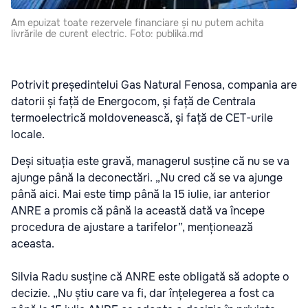
Am epuizat toate rezervele financiare și nu putem achita
livrările de curent electric. Foto: publika.md
Potrivit președintelui Gas Natural Fenosa, compania are
datorii și față de Energocom, și față de Centrala
termoelectrică moldovenească, și față de CET-urile
locale.
Deși situația este gravă, managerul susține că nu se va
ajunge până la deconectări. „Nu cred că se va ajunge
până aici. Mai este timp până la 15 iulie, iar anterior
ANRE a promis că până la această dată va începe
procedura de ajustare a tarifelor”, menționează
aceasta.
Silvia Radu susține că ANRE este obligată să adopte o
decizie. „Nu știu care va fi, dar înțelegerea a fost ca