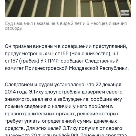
Суд назначил наказание в виде 2 лет и 6 месяцев лишения
свободы.
Он признан виновным в совершении преступлений,
предусмотренных ч.1 ст.155 (мошенничество), ч.1
ст.157 (грабеж) УК ПМР, сообщает Следственный
комитет Приднестровской Молдавской Республики.
Следствием и судом установлено, что 22 декабря
2014 года Э.Тиху злоупотребляя доверием своего
знакомого, ввел его в заблуждение, сообщив ему
ложные сведения о наличии у него проблем в
правоохранительных органах, решение которых
требует уплаты определенной суммы денежных
средств. Для этих целей Э.Тиху получил от своего
знакомого 20 тысяч рублей РФ. Денежные средства