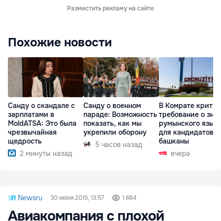
Разместить рекламу на сайте
Похожие новости
Санду о скандале с
Санду о военном
В Комрате крити
зарплатами в
параде: Возможность
требование о зна
MoldATSA: Это была
показать, как мы
румынского язык
чрезвычайная
укрепили оборону
для кандидатов в
щедрость
башканы
5 часов назад
2 минуты назад
вчера
Newsru
30 июня 2015, 13:57
1 664
Авиакомпания с плохой