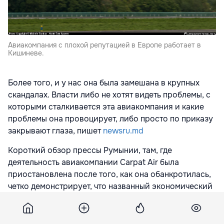
Авиакомпания с плохой репутацией в Европе работает в
Кишиневе.
Более того, и у нас она была замешана в крупных
скандалах. Власти либо не хотят видеть проблемы, с
которыми сталкивается эта авиакомпания и какие
проблемы она провоцирует, либо просто по приказу
закрывают глаза, пишет
newsru.md
Короткий обзор прессы Румынии, там, где
деятельность авиакомпании Carpat Air была
приостановлена после того, как она обанкротилась,
четко демонстрирует, что названный экономический
агент, руководимый молдаванином с двойным
гражданством Николаем Петровым, опасен не
только для экономики стран, в которых компания