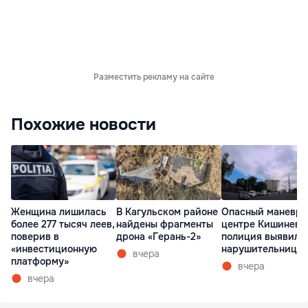
Разместить рекламу на сайте
Похожие новости
Женщина лишилась
В Кагульском районе
Опасный маневр 
более 277 тысяч леев,
найдены фрагменты
центре Кишинева
поверив в
дрона «Герань-2»
полиция выявила
«инвестиционную
нарушительницу
вчера
платформу»
вчера
вчера