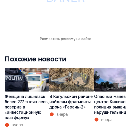
Разместить рекламу на сайте
Похожие новости
Женщина лишилась
В Кагульском районе
Опасный маневр 
более 277 тысяч леев,
найдены фрагменты
центре Кишинева
поверив в
дрона «Герань-2»
полиция выявила
«инвестиционную
нарушительницу
вчера
платформу»
вчера
вчера