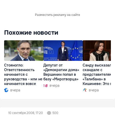
Разместить рекламу на сайте
Похожие новости
Стояногло:
Депутат от
Санду высказалас
Ответственность
«Демократии дома»
скандале с
начинается с
Вершинин попал в
представителями
руководства - или не
базу «Миротворца»
«Талибана» в
начинается вовсе
Кишиневе: Это по
вчера
вчера
вчера
10 сентября 2008, 17:20
500