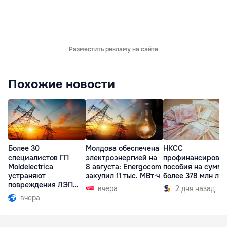
Разместить рекламу на сайте
Похожие новости
Более 30
Молдова обеспечена
НКСС
специалистов ГП
электроэнергией на
профинансирова
Moldelectrica
8 августа: Energocom
пособия на сумму
устраняют
закупил 11 тыс. МВт·ч
более 378 млн ле
повреждения ЛЭП
вчера
2 дня назад
Бельцы-Днестровск
вчера