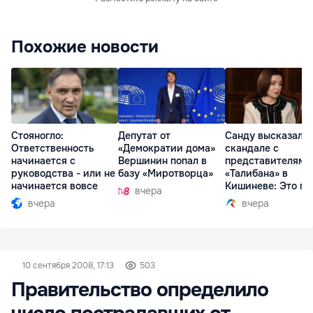
Похожие новости
Стояногло:
Депутат от
Санду высказалас
Ответственность
«Демократии дома»
скандале с
начинается с
Вершинин попал в
представителями
руководства - или не
базу «Миротворца»
«Талибана» в
начинается вовсе
Кишиневе: Это по
вчера
вчера
вчера
10 сентября 2008, 17:13
503
Правительство определило