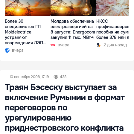
Более 30
Молдова обеспечена
НКСС
специалистов ГП
электроэнергией на
профинансирова
Moldelectrica
8 августа: Energocom
пособия на сумму
устраняют
закупил 11 тыс. МВт·ч
более 378 млн ле
повреждения ЛЭП
вчера
2 дня назад
Бельцы-Днестровск
вчера
10 сентября 2008, 17:19
438
Траян Бэсеску выступает за
включение Румынии в формат
переговоров по
урегулированию
приднестровского конфликта