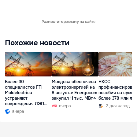
Разместить рекламу на сайте
Похожие новости
Более 30
Молдова обеспечена
НКСС
специалистов ГП
электроэнергией на
профинансирова
Moldelectrica
8 августа: Energocom
пособия на сумму
устраняют
закупил 11 тыс. МВт·ч
более 378 млн ле
повреждения ЛЭП
вчера
2 дня назад
Бельцы-Днестровск
вчера