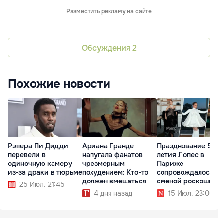
Разместить рекламу на сайте
Обсуждения
2
Похожие новости
Рэпера Пи Дидди
Ариана Гранде
Празднование 57-
перевели в
напугала фанатов
летия Лопес в
одиночную камеру
чрезмерным
Париже
из-за драки в тюрьме
похудением: Кто-то
сопровождалось
должен вмешаться
сменой роскошны
25 Июл. 21:45
образов
4 дня назад
15 Июл. 23:00