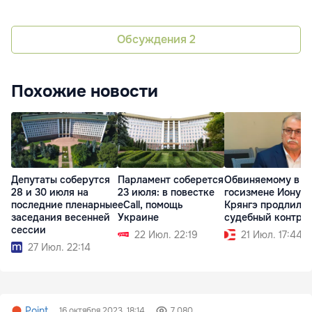
Обсуждения
2
Похожие новости
Депутаты соберутся
Парламент соберется
Обвиняемому в
28 и 30 июля на
23 июля: в повестке
госизмене Иону
последние пленарные
eCall, помощь
Крянгэ продлили
заседания весенней
Украине
судебный контро
сессии
22 Июл. 22:19
21 Июл. 17:44
27 Июл. 22:14
Point
16 октября 2023, 18:14
7 080