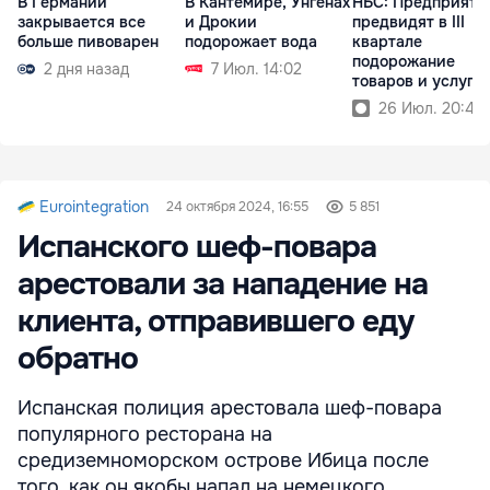
В Германии
В Кантемире, Унгенах
НБС: Предприяти
закрывается все
и Дрокии
предвидят в III
больше пивоварен
подорожает вода
квартале
подорожание
2 дня назад
7 Июл. 14:02
товаров и услуг
26 Июл. 20:45
Eurointegration
24 октября 2024, 16:55
5 851
Испанского шеф-повара
арестовали за нападение на
клиента, отправившего еду
обратно
Испанская полиция арестовала шеф-повара
популярного ресторана на
средиземноморском острове Ибица после
того, как он якобы напал на немецкого