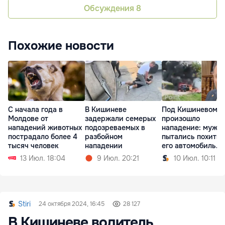
Обсуждения
8
Похожие новости
С начала года в
В Кишиневе
Под Кишиневом
Молдове от
задержали семерых
произошло
нападений животных
подозреваемых в
нападение: мужч
пострадало более 4
разбойном
пытались похитит
тысяч человек
нападении
его автомобиль
сожгли
13 Июл. 18:04
9 Июл. 20:21
10 Июл. 10:11
Stiri
24 октября 2024, 16:45
28 127
В Кишиневе водитель