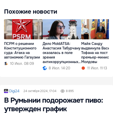
Похожие новости
ПСРМ о решении
Дело MoldATSA:
Майя Санду
Конституционного
Анастасия Табурчану
выдвинула Васил
суда: Атака на
оказалась в поле
Тофана на пост
автономию Гагаузии
зрения
премьер-министр
антикоррупционных
Молдовы
10 Июл. 08:09
органов
8 Июл. 14:20
11 Июл. 11:13
Digi24
24 октября 2024, 17:04
8 895
В Румынии подорожает пиво:
утвержден график