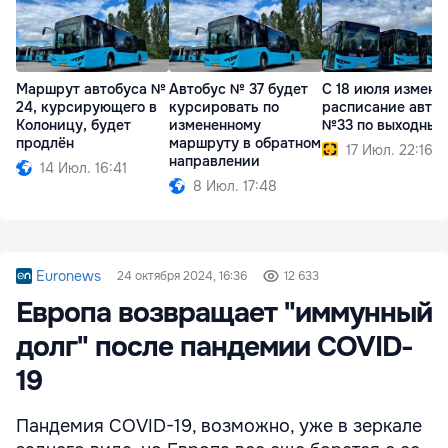
Маршрут автобуса №
Автобус № 37 будет
С 18 июля измени
24, курсирующего в
курсировать по
расписание авто
Колоницу, будет
измененному
№33 по выходным
продлён
маршруту в обратном
17 Июл. 22:16
направлении
14 Июл. 16:41
8 Июл. 17:48
Euronews
24 октября 2024, 16:36
12 633
Европа возвращает "иммунный
долг" после пандемии COVID-
19
Пандемия COVID-19, возможно, уже в зеркале