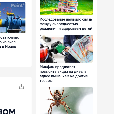
Исследование выявило связь
между очередностью
рождения и здоровьем детей
остаточных
о не знал,
а в Иране
Минфин предлагает
повысить акциз на дизель
вдвое выше, чем на другие
товары
вом