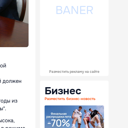
мой
Разместить рекламу на сайте
й должен
Бизнес
Разместить бизнес-новость
годы из
ы".
ысока,