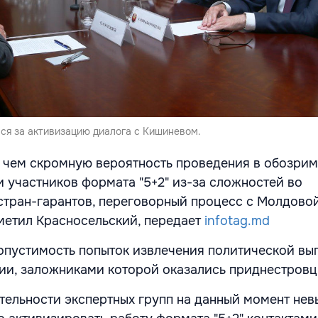
ся за активизацию диалога с Кишиневом.
, чем скромную вероятность проведения в обозри
и участников формата "5+2" из-за сложностей во
тран-гарантов, переговорный процесс с Молдово
тметил Красносельский, передает
infotag.md
опустимость попыток извлечения политической вы
и, заложниками которой оказались приднестровц
тельности экспертных групп на данный момент нев