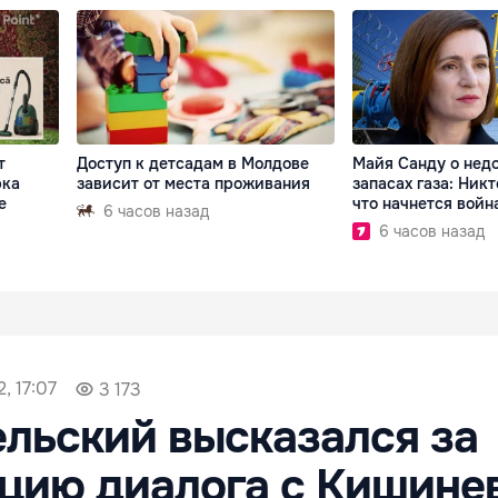
т
Доступ к детсадам в Молдове
Майя Санду о нед
рка
зависит от места проживания
запасах газа: Никт
е
что начнется войн
6 часов назад
6 часов назад
2, 17:07
3 173
льский высказался за
цию диалога с Кишине