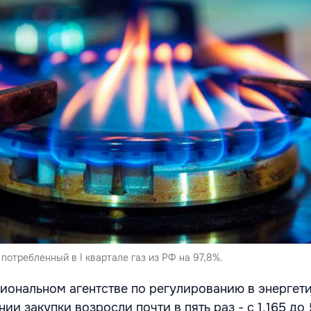
потребленный в I квартале газ из РФ на 97,8%.
иональном агентстве по регулированию в энергети
и закупки возросли почти в пять раз - с 1,165 до