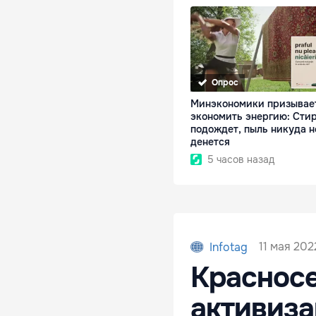
Опрос
Минэкономики призывае
экономить энергию: Сти
подождет, пыль никуда н
денется
5 часов назад
11 мая 202
Infotag
Красносе
активиза