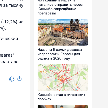
Из Украины в Израиль
пытались отправить через
я за тысячу
Кишинёв запрещённые
препараты
(-12,2%) на
%).
етический
Названы 5 самых дешевых
направлений Европы для
овагаз"
отдыха в 2026 году
 квартале
Кишинёв встал в гигантских
пробках