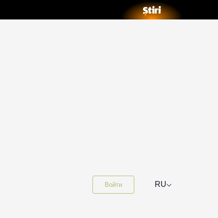
⌵
RU
Войти