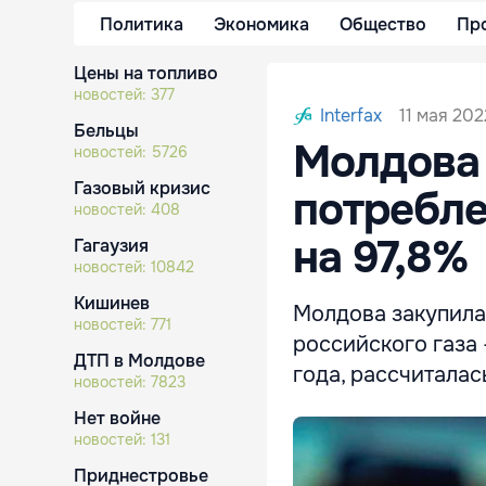
Политика
Экономика
Общество
Пр
Цены на топливо
новостей:
377
11 мая 2022
Interfax
Бельцы
Молдова 
новостей:
5726
Газовый кризис
потребле
новостей:
408
на 97,8%
Гагаузия
новостей:
10842
Кишинев
Молдова закупила 
новостей:
771
российского газа 
ДТП в Молдове
года, рассчиталась
новостей:
7823
Нет войне
новостей:
131
Приднестровье