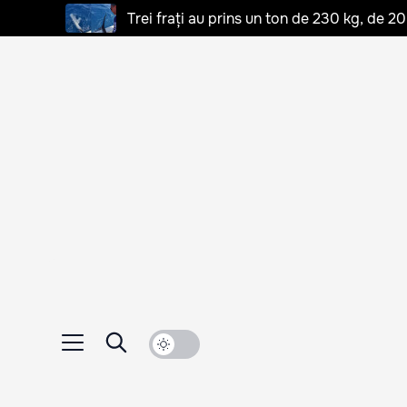
Trei frați au prins un ton de 230 kg, de 