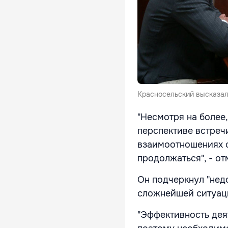
Красносельский высказал
"Несмотря на более
перспективе встреч
взаимоотношениях с
продолжаться", - о
Он подчеркнул "нед
сложнейшей ситуаци
"Эффективность дея