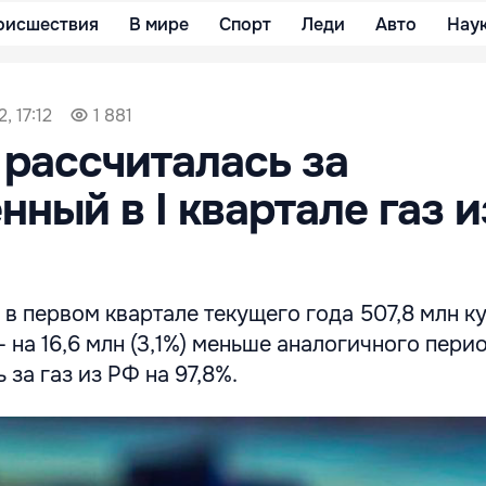
оисшествия
В мире
Спорт
Леди
Авто
Нау
, 17:12
1 881
рассчиталась за
нный в I квартале газ 
в первом квартале текущего года 507,8 млн 
- на 16,6 млн (3,1%) меньше аналогичного пери
 за газ из РФ на 97,8%.