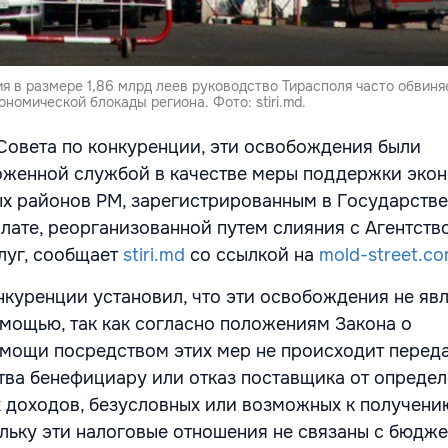
я в размере 1,86 млрд леев руководство Тирасполя часто обвиня
номической блокады региона. Фото: stiri.md.
овета по конкуренции, эти освобождения были
оженной службой в качестве меры поддержки эко
ых районов РМ, зарегистрированным в Государств
лате, реорганизованной путем слияния с Агентств
луг, сообщает
stiri.md
со ссылкой на
mold-street.c
нкуренции установил, что эти освобождения не яв
мощью, так как согласно положениям Закона о
мощи посредством этих мер не происходит перед
ва бенефициару или отказ поставщика от опреде
доходов, безусловных или возможных к получени
льку эти налоговые отношения не связаны с бюдж