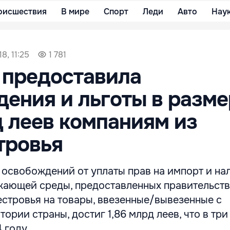
оисшествия
В мире
Спорт
Леди
Авто
Нау
8, 11:25
1 781
 предоставила
ения и льготы в разме
д леев компаниям из
тровья
 освобождений от уплаты прав на импорт и на
жающей среды, предоставленных правительст
стровья на товары, ввезенные/вывезенные с
ории страны, достиг 1,86 млрд леев, что в три
 году.