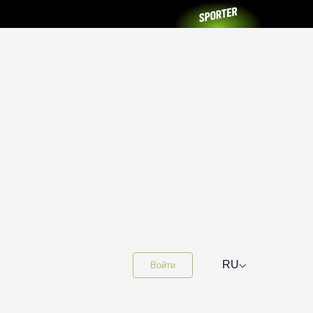
⌵
RU
Войти