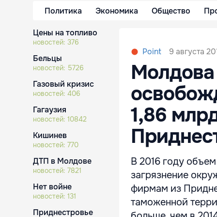
Политика
Экономика
Общество
Пр
Цены на топливо
новостей:
376
9 августа 201
Point
Бельцы
Молдова
новостей:
5726
Газовый кризис
освобожд
новостей:
406
1,86 млр
Гагаузия
новостей:
10842
Приднес
Кишинев
новостей:
770
В 2016 году объем
ДТП в Молдове
новостей:
7821
загрязнение окру
Нет войне
фирмам из Придне
новостей:
131
таможенной террит
Приднестровье
больше, чем в 2014