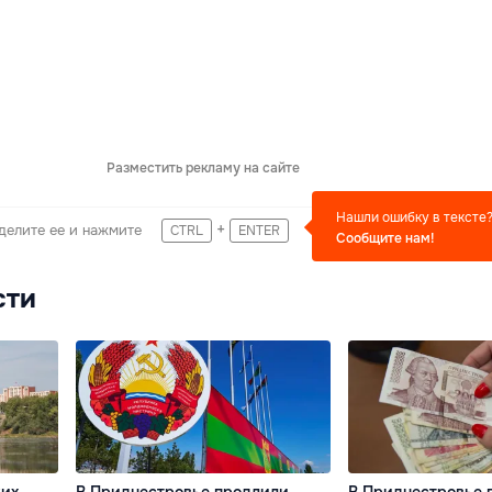
Разместить рекламу на сайте
Нашли ошибку в тексте
+
делите ее и нажмите
CTRL
ENTER
Сообщите нам!
сти
ких
В Приднестровье продлили
В Приднестровье 