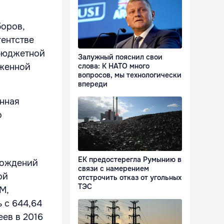
боров,
ентстве
 бюджетной
Залужный пояснил свои
оженной
слова: К НАТО много
вопросов, мы технологически
впереди
енная
о
ЕК предостерегла Румынию в
бождений
связи с намерением
ой
отстрочить отказ от угольных
ТЭС
М,
 с 644,64
еев в 2016