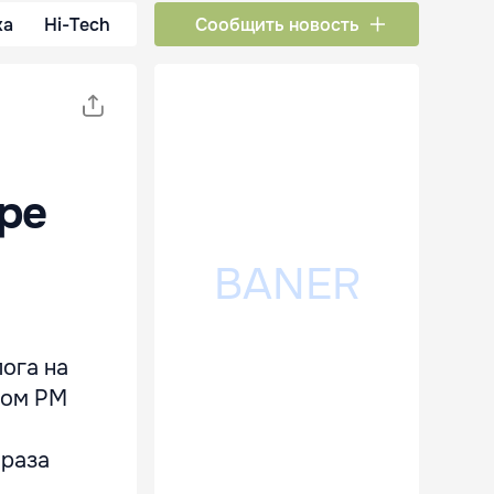
ка
Hi-Tech
Сообщить новость
ре
лога на
вом РМ
 раза