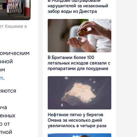
В Молдове оштрафовали
нарушителей за незаконный
забор воды из Днестра
ет Кишинев в
номическим
В Британии более 100
енной
летальных исходов связали с
препаратами для похудения
ом
om
.
ляются
ача
Нефтяное пятно у берегов
ленных
Омана за несколько дней
ю от
увеличилось в четыре раза
етной