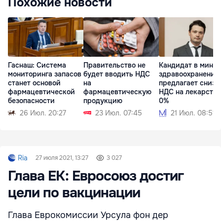
Похожие новости
Гаснаш: Система
Правительство не
Кандидат в мини
мониторинга запасов
будет вводить НДС
здравоохранения
станет основой
на
предлагает снизи
фармацевтической
фармацевтическую
НДС на лекарства
безопасности
продукцию
0%
26 Июл. 20:27
23 Июл. 07:45
21 Июл. 08:51
Ria
27 июля 2021, 13:27
3 027
Глава ЕК: Евросоюз достиг
цели по вакцинации
Глава Еврокомиссии Урсула фон дер