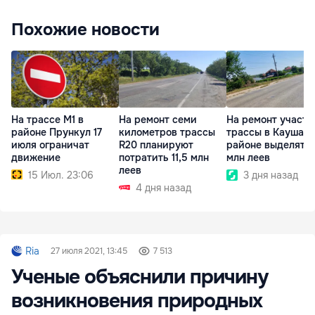
Похожие новости
На трассе M1 в
На ремонт семи
На ремонт участк
районе Прункул 17
километров трассы
трассы в Каушан
июля ограничат
R20 планируют
районе выделят 17
движение
потратить 11,5 млн
млн леев
леев
15 Июл. 23:06
3 дня назад
4 дня назад
Ria
27 июля 2021, 13:45
7 513
Ученые объяснили причину
возникновения природных