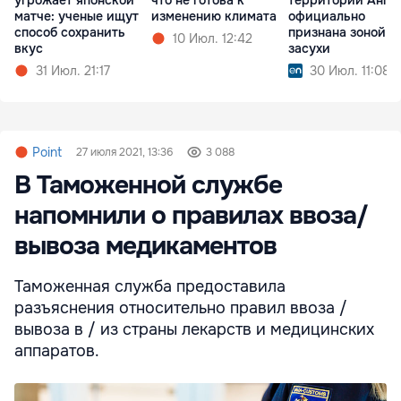
угрожает японской
что не готова к
территории Англ
матче: ученые ищут
изменению климата
официально
способ сохранить
признана зоной
10 Июл. 12:42
вкус
засухи
31 Июл. 21:17
30 Июл. 11:08
Point
27 июля 2021, 13:36
3 088
В Таможенной службе
напомнили о правилах ввоза/
вывоза медикаментов
Таможенная служба предоставила
разъяснения относительно правил ввоза /
вывоза в / из страны лекарств и медицинских
аппаратов.