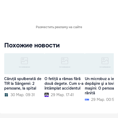
Разместить рекламу на сайте
Похожие новости
Căruță spulberată de
O fetiță a rămas fără
Un microbuz a ieşit
TIR la Sângerei: 2
două degete. Cum s-a
depăşire şi a lovit 
persoane, la spital
întâmplat accidentul
maşini: O persoană
rănită
30 Мар. 09:31
29 Мар. 17:41
29 Мар. 00:52