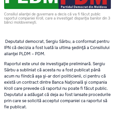
Consiliul alianţei de guvernare a decis că va fi făcut public
raportul companiei Kroll, care a investigat dispariţia banilor din 3
bănci moldoveneşti.
Deputatul democrat, Sergiu Sârbu, a conformat pentru
IPN că decizia a fost luată la ultima şedinţă a Consiliului
alianţei PLDM – PDM.
Raportul este unul de investigaţie preliminară. Sergiu
Sârbu a subliniat că acesta nu a fost publicat până
acum nu fiindcă aşa şi-ar dori politicienii, ci pentru că
există un contract dintre Banca Naţională şi compania
Kroll care prevede că raportul nu poate fi făcut public.
Deputatul a adăugat că deja au fost lansate procedurile
prin care se solicită acceptul companiei ca raportul să
fie publicat.