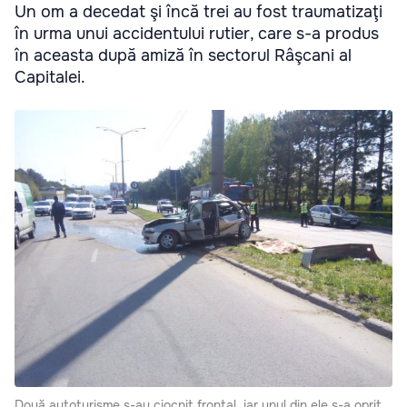
Un om a decedat şi încă trei au fost traumatizaţi
în urma unui accidentului rutier, care s-a produs
în aceasta după amiză în sectorul Râşcani al
Capitalei.
Două autoturisme s-au ciocnit frontal, iar unul din ele s-a oprit