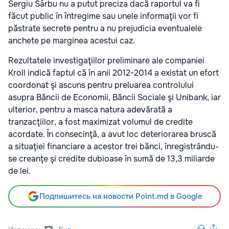
Sergiu Sârbu nu a putut preciza dacă raportul va fi
făcut public în întregime sau unele informaţii vor fi
păstrate secrete pentru a nu prejudicia eventualele
anchete pe marginea acestui caz.
Rezultatele investigaţiilor preliminare ale companiei
Kroll indică faptul că în anii 2012-2014 a existat un efort
coordonat şi ascuns pentru preluarea controlului
asupra Băncii de Economii, Băncii Sociale şi Unibank, iar
ulterior, pentru a masca natura adevărată a
tranzacţiilor, a fost maximizat volumul de credite
acordate. În consecinţă, a avut loc deteriorarea bruscă
a situaţiei financiare a acestor trei bănci, înregistrându-
se creanţe şi credite dubioase în sumă de 13,3 miliarde
de lei.
Подпишитесь на новости Point.md в Google