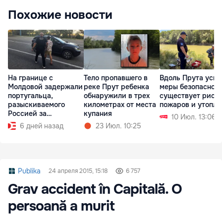
Похожие новости
На границе с
Тело пропавшего в
Вдоль Прута уси
Молдовой задержали
реке Прут ребенка
меры безопасност
португальца,
обнаружили в трех
существует риск
разыскиваемого
километрах от места
пожаров и утопл
Россией за
купания
10 Июл. 13:06
наркоторговлю
6 дней назад
23 Июл. 10:25
Publika
24 апреля 2015, 15:18
6 757
Grav accident în Capitală. O
persoană a murit