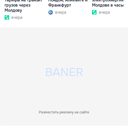
тарифы на транзит
Лондон, Аликанте и
электроэнергию
грузов через
Франкфурт
Молдове в часы п
Молдову
вчера
вчера
вчера
Разместить рекламу на сайте