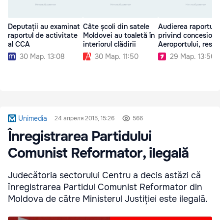
Deputații au examinat
Câte școli din satele
Audierea raportulu
raportul de activitate
Moldovei au toaletă în
privind concesiona
al CCA
interiorul clădirii
Aeroportului, resp
30 Мар. 13:08
30 Мар. 11:50
29 Мар. 13:50
Unimedia
24 апреля 2015, 15:26
566
Înregistrarea Partidului
Comunist Reformator, ilegală
Judecătoria sectorului Centru a decis astăzi că
înregistrarea Partidul Comunist Reformator din
Moldova de către Ministerul Justiției este ilegală.