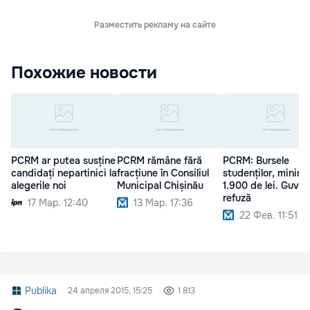
Разместить рекламу на сайте
Похожие новости
PCRM ar putea susține
PCRM rămâne fără
PCRM: Bursele
candidați nepartinici la
fracțiune în Consiliul
studenților, minim
alegerile noi
Municipal Chișinău
1.900 de lei. Guver
refuză
17 Мар. 12:40
13 Мар. 17:36
22 Фев. 11:51
Publika
24 апреля 2015, 15:25
1 813