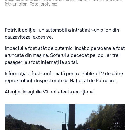
într-un pilon. Foto: protv.md
Potrivit poliţiei, un automobil a intrat într-un pilon din
cauzavitezei excesive.
Impactul a fost atât de puternic, încât o persoana a fost
aruncată din maşina. Şoferul a decedat pe loc, iar trei
pasageri au fost internaţi la spital.
Informaţia a fost confirmată pentru Publika TV de către
reprezentanţii Inspectoratului Naţional de Patrulare.
Atenţie: imaginile Vă pot afecta emoţional.