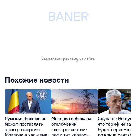
Разместить рекламу на сайте
Похожие новости
Румыния больше не
Молдова избежала
Слусарь: Не дума
может поставлять
отключений
что тариф на газ
электроэнергию
электроэнергии:
будет пересмотр
Молдове в часы пик
дефицит удалось
до конца сентябр