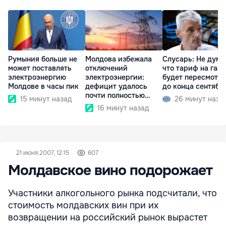
Румыния больше не
Молдова избежала
Слусарь: Не дума
может поставлять
отключений
что тариф на газ
электроэнергию
электроэнергии:
будет пересмотр
Молдове в часы пик
дефицит удалось
до конца сентябр
почти полностью
15 минут назад
26 минут наза
покрыть
16 минут назад
21 июня 2007, 12:15
607
Молдавское вино подорожает
Участники алкогольного рынка подсчитали, что
стоимость молдавских вин при их
возвращении на российский рынок вырастет