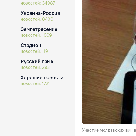
новостей:
34987
Украина-Россия
новостей:
8490
Землетрясение
новостей:
1009
Стадион
новостей:
119
Русский язык
новостей:
292
Хорошие новости
новостей:
1721
Участие молдавских вин 