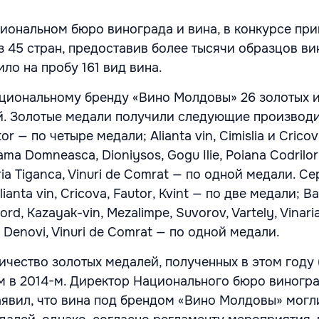
иональном бюро винограда и вина, в конкурсе пр
з 45 стран, предоставив более тысячи образцов ви
ло на пробу 161 вид вина.
иональному бренду «Вино Молдовы» 26 золотых и
й. Золотые медали получили следующие производи
tor — по четыре медали; Alianta vin, Cimislia и Crico
ma Domneasca, Dioniysos, Gogu Ilie, Poiana Codrilor, 
naria Tiganca, Vinuri de Comrat — по одной медали. 
anta vin, Cricova, Fautor, Kvint — по две медали; Ba
rd, Kazayak-vin, Mezalimpe, Suvorov, Vartely, Vinaria
ia Denovi, Vinuri de Comrat — по одной медали.
ичество золотых медалей, полученных в этом году (
ем в 2014-м. Директор Национального бюро виногра
явил, что вина под брендом «Вино Молдовы» могл