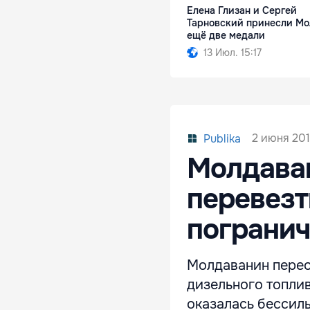
Елена Глизан и Сергей
Тарновский принесли Мо
ещё две медали
13 Июл. 15:17
2 июня 2015
Publika
Молдаван
перевезт
пограни
Молдаванин перео
дизельного топли
оказалась бессил