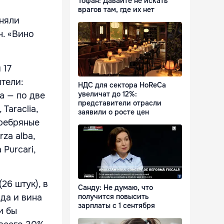
Тофан: Давайте не искать
врагов там, где их нет
иняли
н. «Вино
 17
тели:
НДС для сектора HoReCa
увеличат до 12%:
va — по две
представители отрасли
Taraclia,
заявили о росте цен
Серебряные
rza alba,
 Purcari,
26 штук), в
Санду: Не думаю, что
да и вина
получится повысить
зарплаты с 1 сентября
и бы