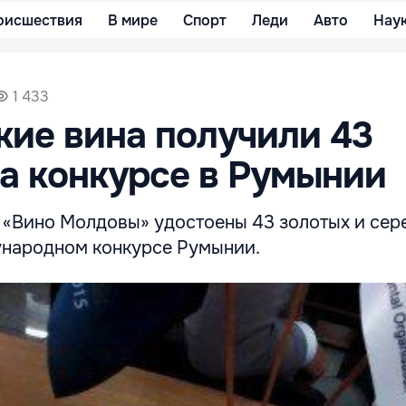
оисшествия
В мире
Спорт
Леди
Авто
Нау
1 433
ие вина получили 43
а конкурсе в Румынии
 «Вино Молдовы» удостоены 43 золотых и сер
народном конкурсе Румынии.