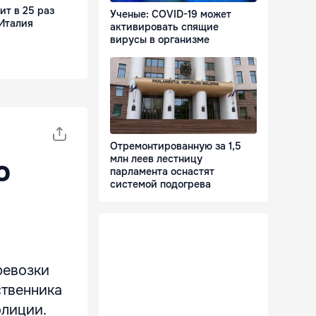
т в 25 раз
Ученые: COVID-19 может
 Италия
активировать спящие
вирусы в организме
Отремонтированную за 1,5
млн леев лестницу
о
парламента оснастят
системой подогрева
ревозки
ственника
олиции.