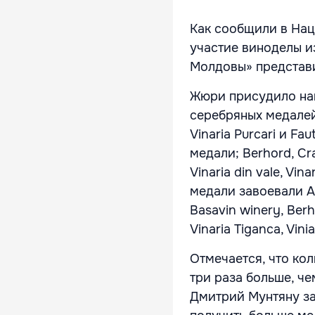
Как сообщили в Нац
участие виноделы и
Молдовы» представи
Жюри присудило нац
серебряных медале
Vinaria Purcari и Fau
медали; Berhord, Cra
Vinaria din vale, Vi
медали завоевали Ali
Basavin winery, Berho
Vinaria Tiganca, Vin
Отмечается, что кол
три раза больше, ч
Дмитрий Мунтяну за