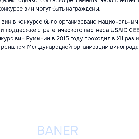
далей, однако, согласно регламенту мероприятия,
конкурсе вин могут быть награждены.
 вин в конкурсе было организовано Национальны
ри поддержке стратегического партнера USAID CEED
урс вин Румынии в 2015 году проходил в XII раз и
тронажем Международной организации винограда 