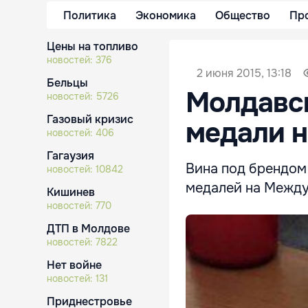
Политика
Экономика
Общество
Пр
Цены на топливо
новостей:
376
2 июня 2015, 13:18
Бельцы
Молдавск
новостей:
5726
Газовый кризис
медали н
новостей:
406
Гагаузия
Вина под брендом
новостей:
10842
медалей на Между
Кишинев
новостей:
770
ДТП в Молдове
новостей:
7822
Нет войне
новостей:
131
Приднестровье