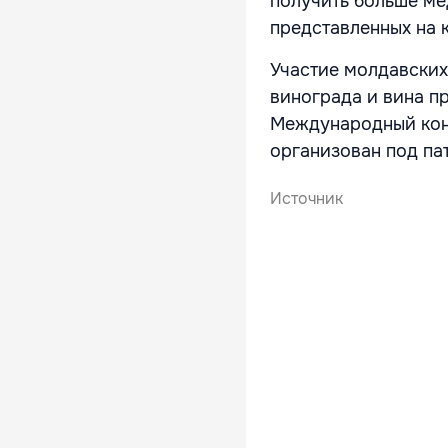
получить больше ме
представленных на 
Участие молдавских
винограда и вина п
Международный конк
организован под па
Источник