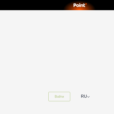
⌵
RU
Войти