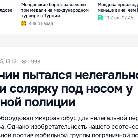
Молдавские борцы завоевали
Молдова производи
лдове
три медали на международном
меньше вина, чем
турнире в Турции
13 Июл. 07:45
4 дня назад
, 13:12
1 998
ин пытался нелегальн
и солярку под носом у
чной полиции
борудовал микроавтобус для нелегальной пе
ва. Однако изобретательность нашего соотече
ьной против мобильной группы пограничной п