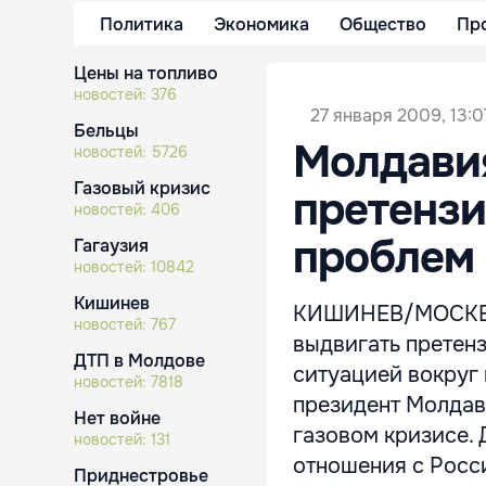
Политика
Экономика
Общество
Пр
Цены на топливо
новостей:
376
27 января 2009, 13:0
Бельцы
Молдавия
новостей:
5726
Газовый кризис
претензи
новостей:
406
проблем 
Гагаузия
новостей:
10842
Кишинев
КИШИНЕВ/МОСКВА, 
новостей:
767
выдвигать претенз
ДТП в Молдове
ситуацией вокруг 
новостей:
7818
президент Молдав
Нет войне
газовом кризисе. 
новостей:
131
отношения с Росс
Приднестровье