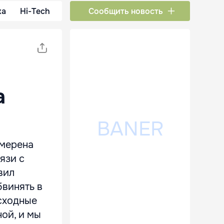
ка
Hi-Tech
Сообщить новость
а
амерена
язи с
вил
бвинять в
осходные
ой, и мы