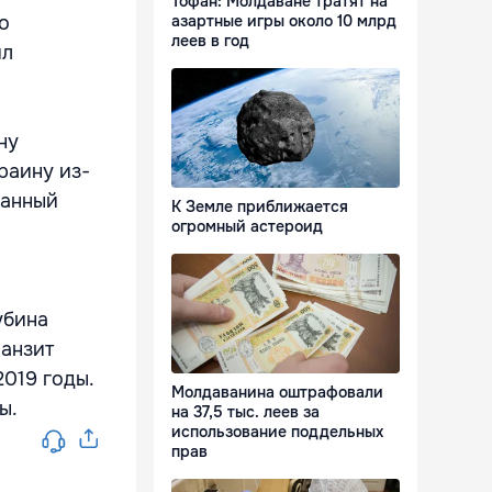
Тофан: Молдаване тратят на
о
азартные игры около 10 млрд
леев в год
ил
ну
краину из-
ванный
К Земле приближается
огромный астероид
убина
ранзит
019 годы.
Молдаванина оштрафовали
ы.
на 37,5 тыс. леев за
использование поддельных
прав