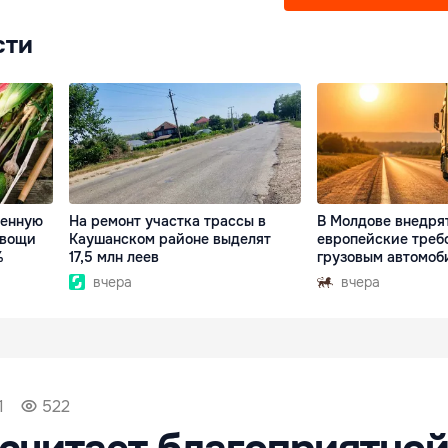
сти
венную
На ремонт участка трассы в
В Молдове внедря
овощи
Каушанском районе выделят
европейские треб
%
17,5 млн леев
грузовым автомоб
вчера
вчера
1
522