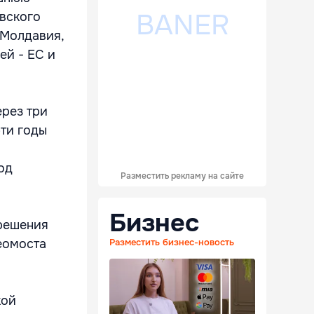
овского
(Молдавия,
ей - ЕС и
ерез три
эти годы
од
Разместить рекламу на сайте
Бизнес
решения
еомоста
Разместить бизнес-новость
кой