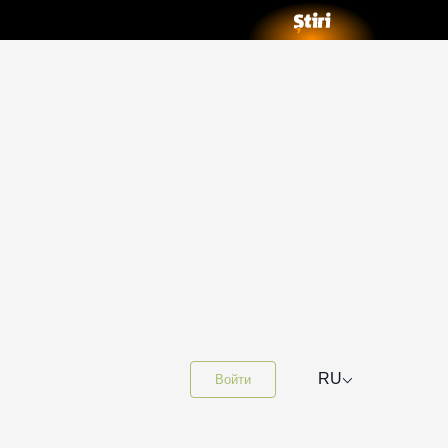
⌵
RU
Войти