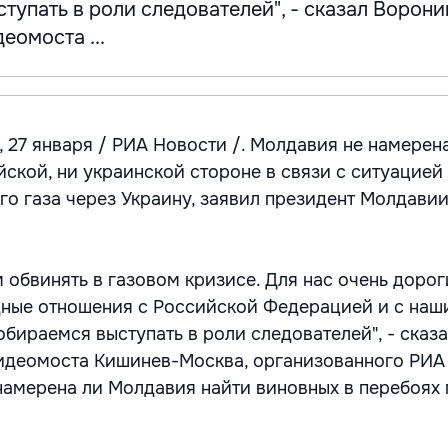
тупать в роли следователей", - сказал Ворони
еомоста ...
7 января / РИА Новости /. Молдавия не намерена
йской, ни украинской стороне в связи с ситуацией
го газа через Украину, заявил президент Молдави
 обвинять в газовом кризисе. Для нас очень доро
дные отношения с Российской Федерацией и с на
обираемся выступать в роли следователей", - сказ
видеомоста Кишинев-Москва, организованного РИА
 намерена ли Молдавия найти виновных в перебоях