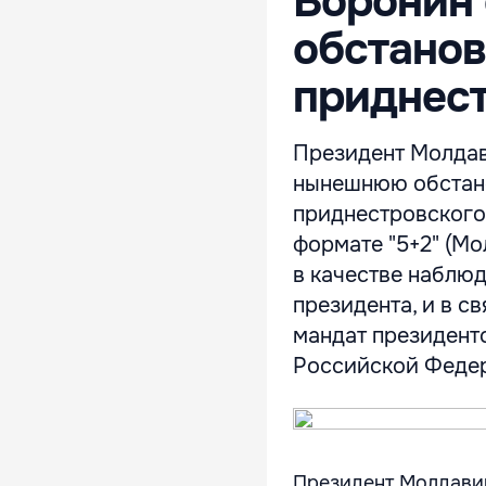
Воронин 
обстанов
приднест
Президент Молдав
нынешнюю обстано
приднестровского 
формате "5+2" (Мо
в качестве наблюд
президента, и в с
мандат президентст
Российской Федера
Президент Молдави