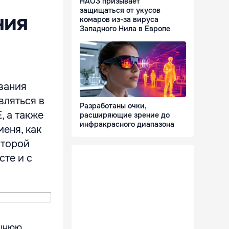
й
НАОЗ призывает
защищаться от укусов
ния
комаров из-за вируса
Западного Нила в Европе
вания
вляться в
Разработаны очки,
, а также
расширяющие зрение до
инфракрасного диапазона
еня, как
второй
сте и с
ешнюю