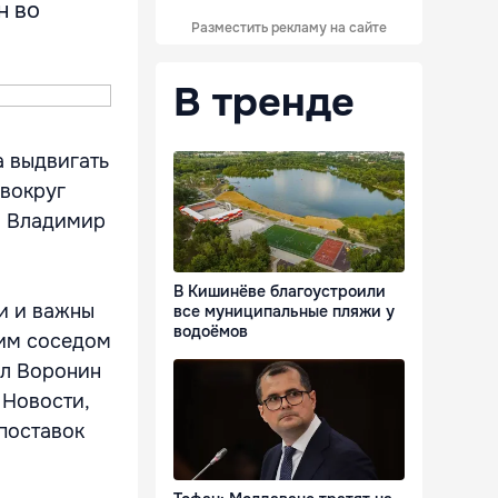
н во
Разместить рекламу на сайте
В тренде
 выдвигать
 вокруг
и Владимир
В Кишинёве благоустроили
ги и важны
все муниципальные пляжи у
водоёмов
шим соседом
ал Воронин
 Новости,
 поставок