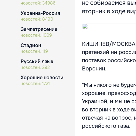
не собираемся выс
новостей:
34986
вторник в ходе вид
Украина-Россия
новостей:
8490
Землетрясение
новостей:
1009
КИШИНЕВ/МОСКВА, 2
Стадион
новостей:
119
претензий ни росси
поставок российско
Русский язык
новостей:
292
Воронин.
Хорошие новости
новостей:
1721
"Мы никого не будем
хорошие, превосхо
Украиной, и мы не с
во вторник в ходе 
отвечая на вопрос,
российского газа.