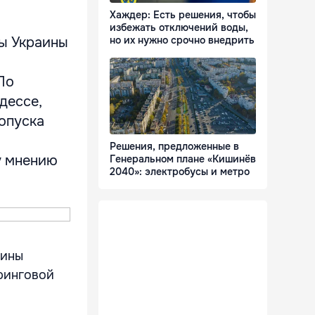
Хаждер: Есть решения, чтобы
избежать отключений воды,
но их нужно срочно внедрить
ы Украины
По
дессе,
ропуска
Решения, предложенные в
у мнению
Генеральном плане «Кишинёв
2040»: электробусы и метро
аины
ринговой