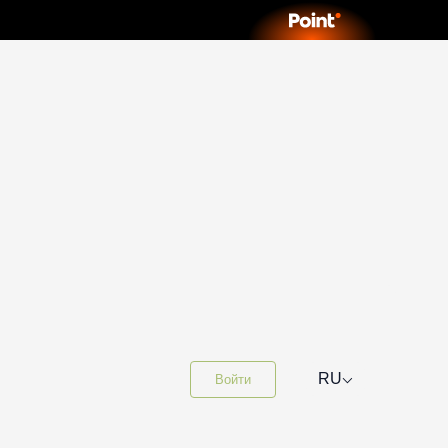
⌵
RU
Войти