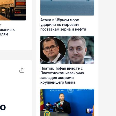
Атаки в Чёрном море
ударили по мировым
т
поставкам зерна и нефти
ования к
илям
Платон: Тофан вместе с
Плахотнюком незаконно
завладел акциями
крупнейшего банка
о