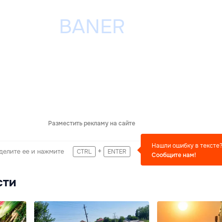
Разместить рекламу на сайте
Нашли ошибку в тексте
+
делите ее и нажмите
CTRL
ENTER
Сообщите нам!
сти