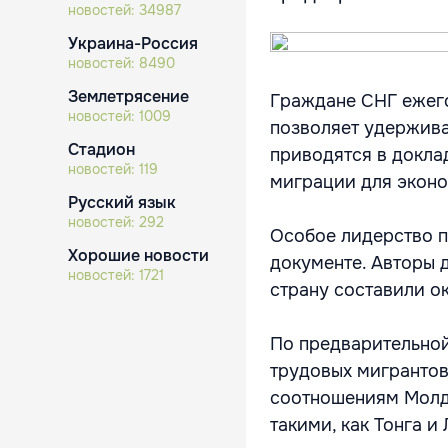
новостей:
34987
Украина-Россия
новостей:
8490
Землетрясение
Граждане СНГ ежего
новостей:
1009
позволяет удержива
Стадион
приводятся в докла
новостей:
119
миграции для эконо
Русский язык
новостей:
292
Особое лидерство п
Хорошие новости
документе. Авторы 
новостей:
1721
страну составили о
По предварительной
трудовых мигрантов
соотношениям Молдо
такими, как Тонга и