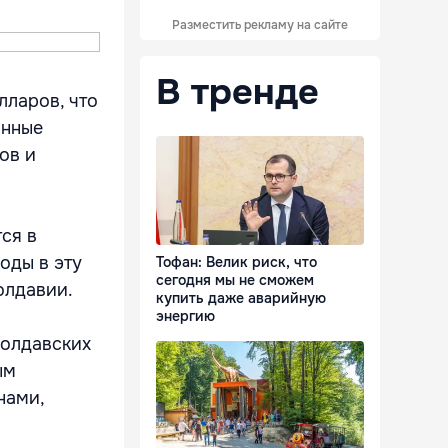
Разместить рекламу на сайте
В тренде
лларов, что
анные
ов и
ся в
оды в эту
Тофан: Велик риск, что
сегодня мы не сможем
олдавии.
купить даже аварийную
энергию
молдавских
ым
нами,