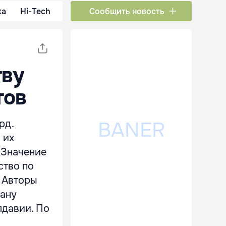
ка
Hi-Tech
Сообщить новость
тву
тов
рд.
 их
«Значение
ство по
. Авторы
рану
лдавии. По