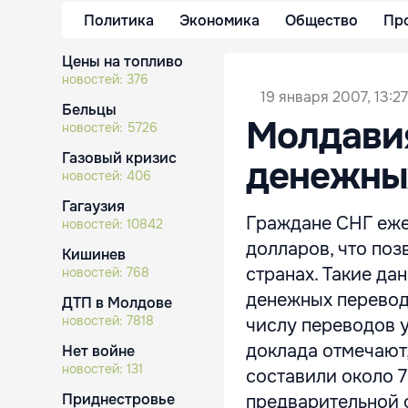
Политика
Экономика
Общество
Пр
Цены на топливо
новостей:
376
19 января 2007, 13:27
Бельцы
Молдавия
новостей:
5726
Газовый кризис
денежных
новостей:
406
Гагаузия
Граждане СНГ еже
новостей:
10842
долларов, что поз
Кишинев
странах. Такие да
новостей:
768
денежных перевод
ДТП в Молдове
новостей:
7818
числу переводов у
доклада отмечают,
Нет войне
новостей:
131
составили около 7
Приднестровье
предварительной о