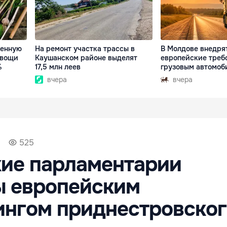
венную
На ремонт участка трассы в
В Молдове внедря
овощи
Каушанском районе выделят
европейские треб
%
17,5 млн леев
грузовым автомоб
вчера
вчера
525
кие парламентарии
ы европейским
ингом приднестровског