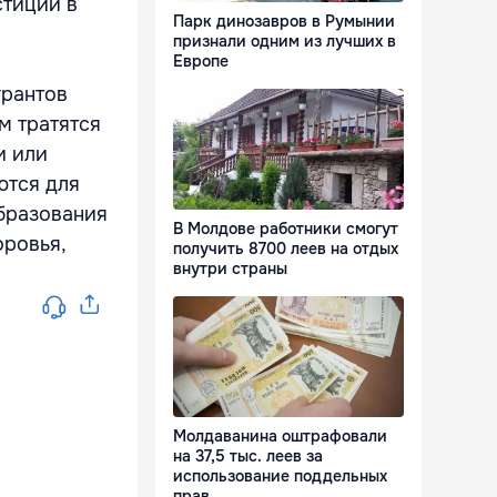
стиции в
Парк динозавров в Румынии
признали одним из лучших в
Европе
грантов
м тратятся
и или
ются для
образования
В Молдове работники смогут
оровья,
получить 8700 леев на отдых
внутри страны
Молдаванина оштрафовали
на 37,5 тыс. леев за
использование поддельных
прав