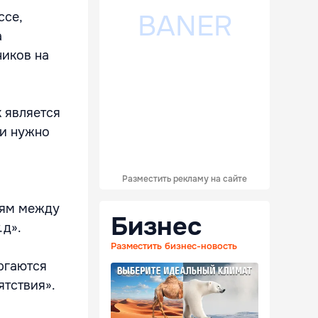
ссе,
а
ников на
 является
 и нужно
Разместить рекламу на сайте
зям между
Бизнес
.д».
Разместить бизнес-новость
ргаются
ятствия».