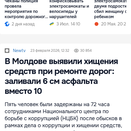
Чеканы полиция
конфисковывать
электросамокат с
провела
электросамокаты и
двумя подростка
мероприятия по
велосипеды у
сбил женщину с
контролю дорожного
нарушителей
ребенком
движения
2 дня назад
3 Июл. 14:10
20 Мая. 20:28
Newtv
23 февраля 2026, 12:32
30 854
В Молдове выявили хищения
средств при ремонте дорог:
заливали 6 см асфальта
вместо 10
Пять человек были задержаны на 72 часа
сотрудниками Национального центра по
борьбе с коррупцией (НЦБК) после обысков в
рамках дела о коррупции и хищении средств,