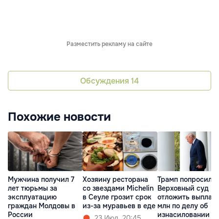
Разместить рекламу на сайте
Обсуждения
14
Похожие новости
Мужчина получил 7
Хозяину ресторана
Трамп попросил
лет тюрьмы за
со звездами Michelin
Верховный суд
эксплуатацию
в Сеуле грозит срок
отложить выплату
граждан Молдовы в
из-за муравьев в еде
млн по делу об
России
изнасиловании
23 Июл. 20:45