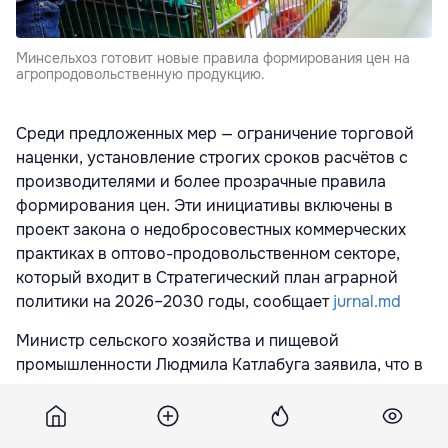
Минсельхоз готовит новые правила формирования цен на
агропродовольственную продукцию.
Среди предложенных мер — ограничение торговой
наценки, установление строгих сроков расчётов с
производителями и более прозрачные правила
формирования цен. Эти инициативы включены в
проект закона о недобросовестных коммерческих
практиках в оптово-продовольственном секторе,
который входит в Стратегический план аграрной
политики на 2026–2030 годы, сообщает
jurnal.md
Министр сельского хозяйства и пищевой
промышленности Людмила Катлабуга заявила, что в
настоящее время ведомство не имеет права
напрямую вмешиваться в процесс ценообразования,
однако новый законодательный механизм позволит