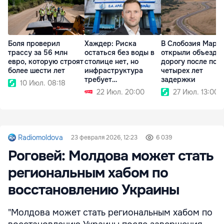
Боля проверил
Хаждер: Риска
В Слобозия Маре
трассу за 56 млн
остаться без воды в
открыли объездн
евро, которую строят
столице нет, но
дорогу после поч
более шести лет
инфраструктура
четырех лет
требует
задержки
10 Июл. 08:18
модернизации
22 Июл. 20:00
27 Июл. 13:00
Radiomoldova
23 февраля 2026, 12:23
6 039
Роговей: Молдова может стать
региональным хабом по
восстановлению Украины
"Молдова может стать региональным хабом по