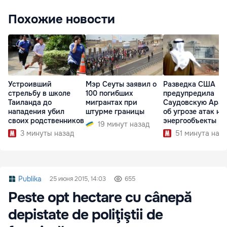
Похожие новости
Устроивший
Мэр Сеуты заявил о
Разведка США
стрельбу в школе
100 погибших
предупредила
Таиланда до
мигрантах при
Саудовскую Ара
нападения убил
штурме границы
об угрозе атак на
своих родственников
энергообъекты
19 минут назад
3 минуты назад
51 минута наз
Publika
25 июня 2015, 14:03
655
Peste opt hectare cu cânepă
depistate de poliţiştii de