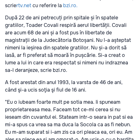
scrie
rtv.net
cu referire la
bzi.ro.
După 22 de ani petrecuți prin spitale și în spatele
gratiilor, Toader Covali respiră aerul libertății. Covali
are acum 68 de ani și a fost pus în libertate de
magistrații de la Judecătoria Botoșani. Nu l-a așteptat
nimeni la ieșirea din spatele gratiilor. Nu și-a dorit să
iasă, ar fi preferat să moară în pușcărie. Si-a creat o
lume a lui in care era respectat si nimeni nu indraznea
sa-l deranjeze, scrie bzi.ro.
A fost arestat din anul 1993, la varsta de 46 de ani,
când şi-a ucis soţia şi fiul de 16 ani.
"Eu o iubeam foarte mult pe sotia mea. Ii spuneam
proprietareasa mea. Faceam tot ce-mi cerea si nu
ieseam din cuvantul ei. Stateam intr-o seara in pat si ea
mi-a spus ca vrea sa ma duca la Socola ca as fi nebun.
Eu m-am suparat si i-am zis ca ori pleaca ea, ori eu. Am
ales sa plece ea si am omorat-o. Am ucis-o cu o bardita