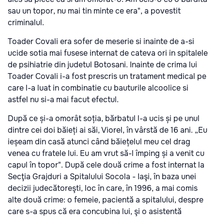
sau un topor, nu mai tin minte ce era", a povestit
criminalul.
Toader Covali era sofer de meserie si inainte de a-si
ucide sotia mai fusese internat de cateva ori in spitalele
de psihiatrie din judetul Botosani. Inainte de crima lui
Toader Covali i-a fost prescris un tratament medical pe
care l-a luat in combinatie cu bauturile alcoolice si
astfel nu si-a mai facut efectul.
După ce și-a omorât soția, bărbatul l-a ucis și pe unul
dintre cei doi băieți ai săi, Viorel, în vârstă de 16 ani. „Eu
ieșeam din casă atunci când băiețelul meu cel drag
venea cu fratele lui. Eu am vrut să-l împing și a venit cu
capul în topor". După cele două crime a fost internat la
Secţia Grajduri a Spitalului Socola - Iaşi, în baza unei
decizii judecătoreşti, loc în care, în 1996, a mai comis
alte două crime: o femeie, pacientă a spitalului, despre
care s-a spus că era concubina lui, şi o asistentă