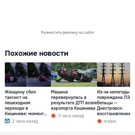
Разместить рекламу на сайте
Похожие новости
Женщину сбил
Машина
Из-за непогоды
таксист на
перевернулась в
повреждена ЛЭП
пешеходном
результате ДТП возле
Бельцы —
переходе в
аэропорта Кишинева
Днестровск:
Кишиневе: момент
восстановление
3 часа назад
ДТП попал на видео
займет более нед
2 часа назад
вчера