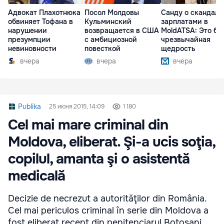
Адвокат Плахотнюка
Посол Молдовы
Санду о скандале
обвиняет Тофана в
Кульминский
зарплатами в
нарушении
возвращается в США
MoldATSA: Это бы
презумпции
с амбициозной
чрезвычайная
невиновности
повесткой
щедрость
вчера
вчера
вчера
Publika
25 июня 2015, 14:09
1 180
Cel mai mare criminal din
Moldova, eliberat. Şi-a ucis soţia,
copilul, amanta şi o asistentă
medicală
Decizie de necrezut a autorităţilor din România.
Cel mai periculos criminal în serie din Moldova a
fost eliberat recent din penitenciarul Botoşani.