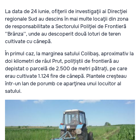
La data de 24 iunie, ofiţerii de investigaţii ai Direcţiei
regionale Sud au descins în mai multe locaţii din zona
de responsabilitate a Sectorului Poliţiei de Frontieră
''Brânza'', unde au descoperit două loturi de teren
cultivate cu cânepă.
În primul caz, la marginea satului Colibaș, aproximativ la
doi kilometri de râul Prut, polițiștii de frontieră au
depistat o parcelă de 2.500 de metri pătrați, pe care
erau cultivate 1.124 fire de cânepă. Plantele creșteau
într-un lan de porumb ce aparţinea unui locuitor al
satului.