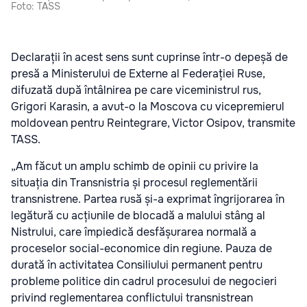
Foto: TASS
Declarații în acest sens sunt cuprinse într-o depeșă de
presă a Ministerului de Externe al Federației Ruse,
difuzată după întâlnirea pe care viceministrul rus,
Grigori Karasin, a avut-o la Moscova cu vicepremierul
moldovean pentru Reintegrare, Victor Osipov, transmite
TASS.
„Am făcut un amplu schimb de opinii cu privire la
situația din Transnistria și procesul reglementării
transnistrene. Partea rusă și-a exprimat îngrijorarea în
legătură cu acțiunile de blocadă a malului stâng al
Nistrului, care împiedică desfășurarea normală a
proceselor social-economice din regiune. Pauza de
durată în activitatea Consiliului permanent pentru
probleme politice din cadrul procesului de negocieri
privind reglementarea conflictului transnistrean