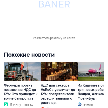
Разместить рекламу на сайте
Похожие новости
Фермеры против
НДС для сектора
Из Кишинева отк
повышения НДС до
HoReCa увеличат до
три новых рейса 
12%: Это приведет к
12%: представители
Лондон, Аликанте
волне банкротств
отрасли заявили о
Франкфурт
росте цен
11 минут назад
вчера