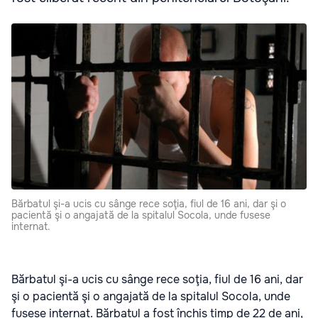
Bărbatul şi-a ucis cu sânge rece soţia, fiul de 16 ani, dar şi o
pacientă şi o angajată de la spitalul Socola, unde fusese
internat.
Bărbatul şi-a ucis cu sânge rece soţia, fiul de 16 ani, dar
şi o pacientă şi o angajată de la spitalul Socola, unde
fusese internat. Bărbatul a fost închis timp de 22 de ani,