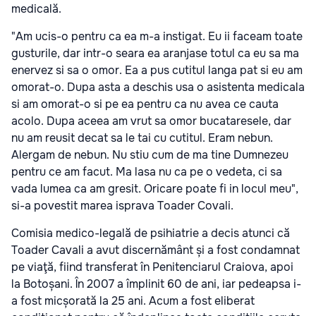
medicală.
"Am ucis-o pentru ca ea m-a instigat. Eu ii faceam toate
gusturile, dar intr-o seara ea aranjase totul ca eu sa ma
enervez si sa o omor. Ea a pus cutitul langa pat si eu am
omorat-o. Dupa asta a deschis usa o asistenta medicala
si am omorat-o si pe ea pentru ca nu avea ce cauta
acolo. Dupa aceea am vrut sa omor bucataresele, dar
nu am reusit decat sa le tai cu cutitul. Eram nebun.
Alergam de nebun. Nu stiu cum de ma tine Dumnezeu
pentru ce am facut. Ma lasa nu ca pe o vedeta, ci sa
vada lumea ca am gresit. Oricare poate fi in locul meu",
si-a povestit marea isprava Toader Covali.
Comisia medico-legală de psihiatrie a decis atunci că
Toader Cavali a avut discernământ și a fost condamnat
pe viaţă, fiind transferat în Penitenciarul Craiova, apoi
la Botoșani. În 2007 a împlinit 60 de ani, iar pedeapsa i-
a fost micșorată la 25 ani. Acum a fost eliberat