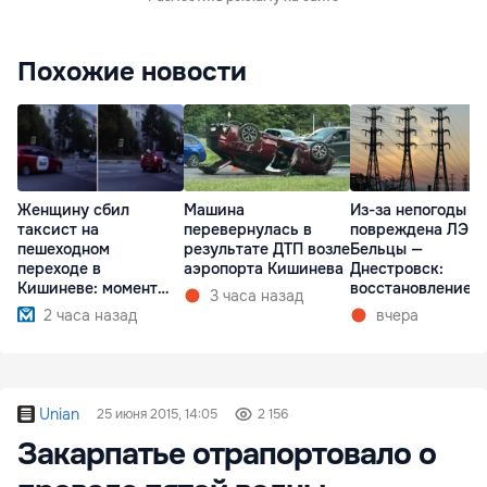
Похожие новости
Женщину сбил
Машина
Из-за непогоды
таксист на
перевернулась в
повреждена ЛЭП
пешеходном
результате ДТП возле
Бельцы —
переходе в
аэропорта Кишинева
Днестровск:
Кишиневе: момент
восстановление
3 часа назад
ДТП попал на видео
займет более нед
2 часа назад
вчера
Unian
25 июня 2015, 14:05
2 156
Закарпатье отрапортовало о