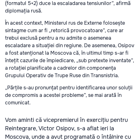
(formatul 5+2) duce la escaladarea tensiunilor”, afirmă
diplomația rusă.
În acest context, Ministerul rus de Externe folosește
sintagme cum ar fi „retorică provocatoare”, care ar
trebui exclusă pentru a nu admite o asemenea
escaladare a situației din regiune. De asemenea, Osipov
a fost atenționat la Moscova că, în ultimul timp s-ar fi
întețit cazurile de împiedicare, „sub pretexte inventate”,
a rotației planificate a cadrelor din componența
Grupului Operativ de Trupe Ruse din Transnistria.
„Părțile s-au pronunțat pentru identificarea unor soluții
de compromis a acestei probleme”, se mai arată în
comunicat.
Vom aminti că vicepremierul în exercițiu pentru
Reintegrare, Victor Osipov, s-a aflat ieri la
Moscova, unde a avut programată o întâlnire cu