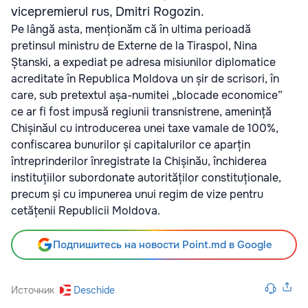
vicepremierul rus, Dmitri Rogozin.
Pe lângă asta, menționăm că în ultima perioadă
pretinsul ministru de Externe de la Tiraspol, Nina
Ștanski, a expediat pe adresa misiunilor diplomatice
acreditate în Republica Moldova un șir de scrisori, în
care, sub pretextul așa-numitei „blocade economice”
ce ar fi fost impusă regiunii transnistrene, amenință
Chișinăul cu introducerea unei taxe vamale de 100%,
confiscarea bunurilor și capitalurilor ce aparțin
întreprinderilor înregistrate la Chișinău, închiderea
instituțiilor subordonate autorităților constituționale,
precum și cu impunerea unui regim de vize pentru
cetățenii Republicii Moldova.
Подпишитесь на новости Point.md в Google
Источник
Deschide