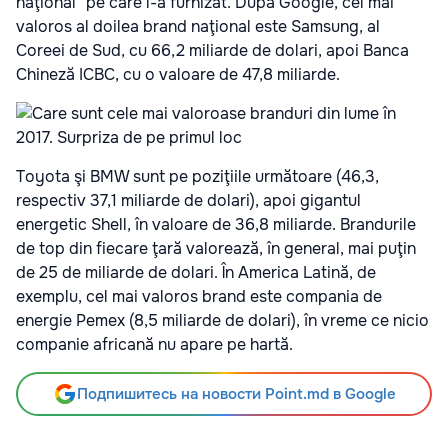
naţional" pe care l-a furnizat. După Google, cel mai
valoros al doilea brand naţional este Samsung, al
Coreei de Sud, cu 66,2 miliarde de dolari, apoi Banca
Chineză ICBC, cu o valoare de 47,8 miliarde.
Toyota şi BMW sunt pe poziţiile următoare (46,3,
respectiv 37,1 miliarde de dolari), apoi gigantul
energetic Shell, în valoare de 36,8 miliarde. Brandurile
de top din fiecare ţară valorează, în general, mai puţin
de 25 de miliarde de dolari. În America Latină, de
exemplu, cel mai valoros brand este compania de
energie Pemex (8,5 miliarde de dolari), în vreme ce nicio
companie africană nu apare pe hartă.
Подпишитесь на новости Point.md в Google