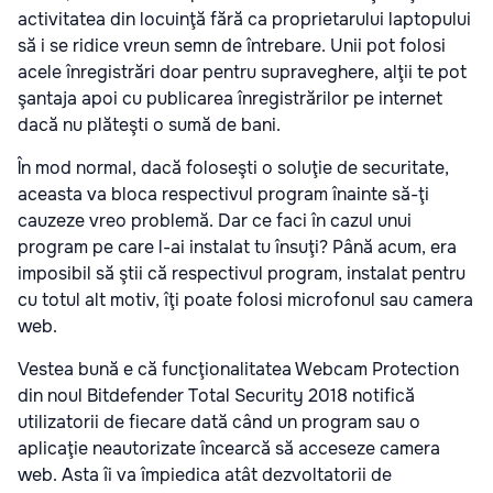
activitatea din locuinţă fără ca proprietarului laptopului
să i se ridice vreun semn de întrebare. Unii pot folosi
acele înregistrări doar pentru supraveghere, alţii te pot
şantaja apoi cu publicarea înregistrărilor pe internet
dacă nu plăteşti o sumă de bani.
În mod normal, dacă foloseşti o soluţie de securitate,
aceasta va bloca respectivul program înainte să-ţi
cauzeze vreo problemă. Dar ce faci în cazul unui
program pe care l-ai instalat tu însuţi? Până acum, era
imposibil să ştii că respectivul program, instalat pentru
cu totul alt motiv, îţi poate folosi microfonul sau camera
web.
Vestea bună e că funcţionalitatea Webcam Protection
din noul Bitdefender Total Security 2018 notifică
utilizatorii de fiecare dată când un program sau o
aplicaţie neautorizate încearcă să acceseze camera
web. Asta îi va împiedica atât dezvoltatorii de