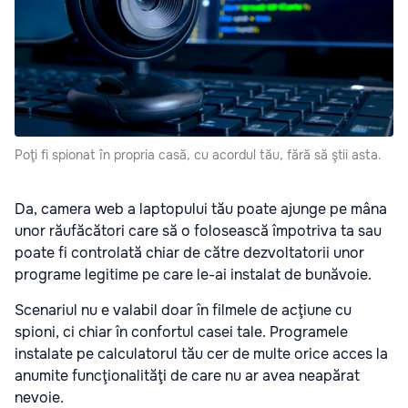
Poţi fi spionat în propria casă, cu acordul tău, fără să ştii asta.
Da, camera web a laptopului tău poate ajunge pe mâna
unor răufăcători care să o folosească împotriva ta sau
poate fi controlată chiar de către dezvoltatorii unor
programe legitime pe care le-ai instalat de bunăvoie.
Scenariul nu e valabil doar în filmele de acţiune cu
spioni, ci chiar în confortul casei tale. Programele
instalate pe calculatorul tău cer de multe orice acces la
anumite funcţionalităţi de care nu ar avea neapărat
nevoie.