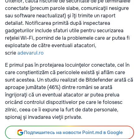
Ulterior, caută riscurile de securitate de pe terminalele
conectate (precum parole slabe, comunicaţii nesigure
sau software neactualizat) şi îţi trimite un raport
detaliat. Notificarea primită după inspectarea
gadgeturilor include sfaturi utile pentru securizarea
reţelei Wi-Fi, pornind de la problemele care ar putea fi
exploatate de către eventuali atacatori,
scrie
adevarul.ro
E primul pas în protejarea locuinţelor conectate, cel în
care conştientizăm că pericolele există şi aflăm care
sunt acestea. Un studiu realizat de Bitdefender arată că
aproape jumătate (46%) dintre români se arată
îngrijoraţi că un eventual atacator ar putea prelua
oricând controlul dispozitivelor pe care le folosesc
zilnic, ceea ce îi expune la furt de date personale,
spionaj şi invadarea vieţii private.
Подпишитесь на новости Point.md в Google