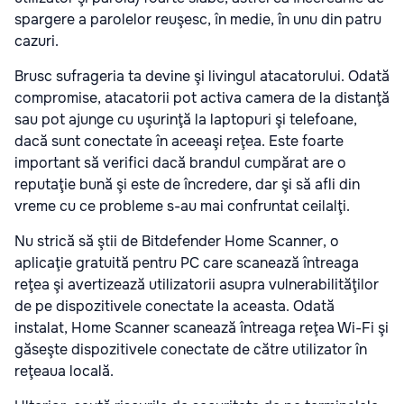
spargere a parolelor reuşesc, în medie, în unu din patru
cazuri.
Brusc sufrageria ta devine şi livingul atacatorului. Odată
compromise, atacatorii pot activa camera de la distanţă
sau pot ajunge cu uşurinţă la laptopuri şi telefoane,
dacă sunt conectate în aceeaşi reţea. Este foarte
important să verifici dacă brandul cumpărat are o
reputaţie bună şi este de încredere, dar şi să afli din
vreme cu ce probleme s-au mai confruntat ceilalţi.
Nu strică să ştii de Bitdefender Home Scanner, o
aplicaţie gratuită pentru PC care scanează întreaga
reţea şi avertizează utilizatorii asupra vulnerabilităţilor
de pe dispozitivele conectate la aceasta. Odată
instalat, Home Scanner scanează întreaga reţea Wi-Fi şi
găseşte dispozitivele conectate de către utilizator în
reţeaua locală.