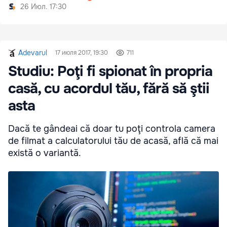
26 Июл. 17:30
Adevarul
17 июля 2017, 19:30
711
Studiu: Poţi fi spionat în propria
casă, cu acordul tău, fără să ştii
asta
Dacă te gândeai că doar tu poţi controla camera
de filmat a calculatorului tău de acasă, află că mai
există o variantă.