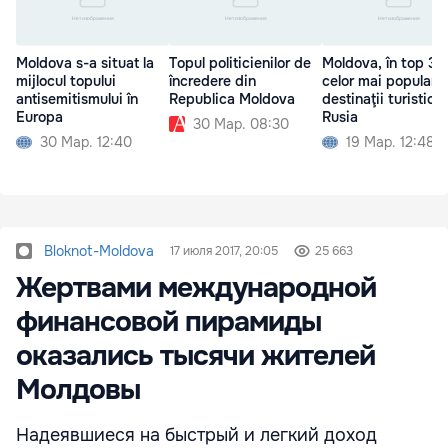
Moldova s-a situat la
Topul politicienilor de
Moldova, în top 30 
mijlocul topului
încredere din
celor mai populare
antisemitismului în
Republica Moldova
destinaţii turistice
Europa
Rusia
30 Мар. 08:30
30 Мар. 12:40
19 Мар. 12:48
Bloknot-Moldova
17 июля 2017, 20:05
25 663
Жертвами международной
финансовой пирамиды
оказались тысячи жителей
Молдовы
Надеявшиеся на быстрый и легкий доход