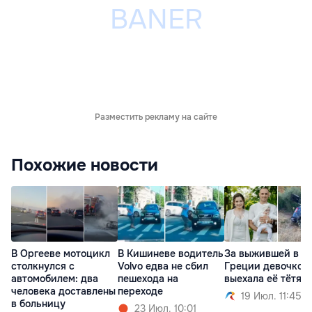
Разместить рекламу на сайте
Похожие новости
В Оргееве мотоцикл
В Кишиневе водитель
За выжившей в Д
столкнулся с
Volvo едва не сбил
Греции девочкой
автомобилем: два
пешехода на
выехала её тётя
человека доставлены
переходе
19 Июл. 11:45
в больницу
23 Июл. 10:01