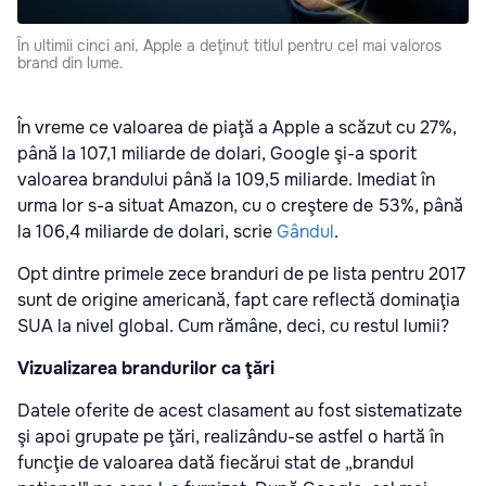
În ultimii cinci ani, Apple a deţinut titlul pentru cel mai valoros
brand din lume.
În vreme ce valoarea de piaţă a Apple a scăzut cu 27%,
până la 107,1 miliarde de dolari, Google şi-a sporit
valoarea brandului până la 109,5 miliarde. Imediat în
urma lor s-a situat Amazon, cu o creştere de 53%, până
la 106,4 miliarde de dolari, scrie
Gândul
.
Opt dintre primele zece branduri de pe lista pentru 2017
sunt de origine americană, fapt care reflectă dominaţia
SUA la nivel global. Cum rămâne, deci, cu restul lumii?
Vizualizarea brandurilor ca ţări
Datele oferite de acest clasament au fost sistematizate
şi apoi grupate pe ţări, realizându-se astfel o hartă în
funcţie de valoarea dată fiecărui stat de „brandul