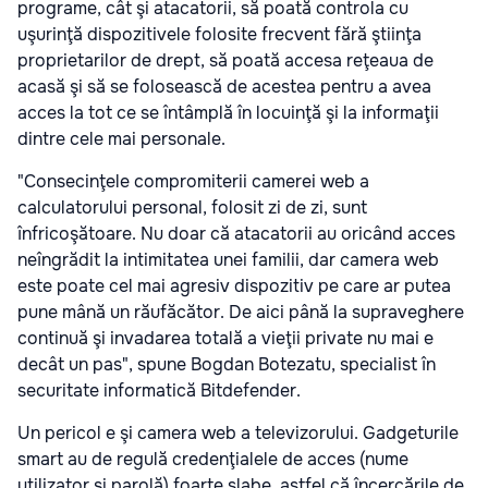
programe, cât şi atacatorii, să poată controla cu
uşurinţă dispozitivele folosite frecvent fără ştiinţa
proprietarilor de drept, să poată accesa reţeaua de
acasă şi să se folosească de acestea pentru a avea
acces la tot ce se întâmplă în locuinţă şi la informaţii
dintre cele mai personale.
"Consecinţele compromiterii camerei web a
calculatorului personal, folosit zi de zi, sunt
înfricoşătoare. Nu doar că atacatorii au oricând acces
neîngrădit la intimitatea unei familii, dar camera web
este poate cel mai agresiv dispozitiv pe care ar putea
pune mână un răufăcător. De aici până la supraveghere
continuă şi invadarea totală a vieţii private nu mai e
decât un pas", spune Bogdan Botezatu, specialist în
securitate informatică Bitdefender.
Un pericol e şi camera web a televizorului. Gadgeturile
smart au de regulă credenţialele de acces (nume
utilizator şi parolă) foarte slabe, astfel că încercările de