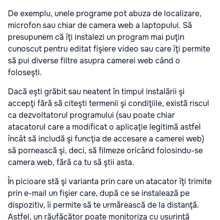
De exemplu, unele programe pot abuza de localizare,
microfon sau chiar de camera web a laptopului. Să
presupunem că îţi instalezi un program mai puţin
cunoscut pentru editat fişiere video sau care îţi permite
să pui diverse filtre asupra camerei web când o
foloseşti.
Dacă eşti grăbit sau neatent în timpul instalării şi
accepţi fără să citeşti termenii şi condiţiile, există riscul
ca dezvoltatorul programului (sau poate chiar
atacatorul care a modificat o aplicaţie legitimă astfel
încât să includă şi funcţia de accesare a camerei web)
să pornească şi, deci, să filmeze oricând folosindu-se
camera web, fără ca tu să ştii asta.
În picioare stă şi varianta prin care un atacator îţi trimite
prin e-mail un fişier care, după ce se instalează pe
dispozitiv, îi permite să te urmărească de la distanţă.
Astfel, un răufăcător poate monitoriza cu uşurinţă