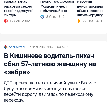
Сальма Хайек
Около 64% ​​жителей
В России
раскрыла секрет
Молдовы имеют
демонтировали а
своей подтянутой
избыточный вес
объект, похожий 
фигуры
интим-игрушку
8 Янв. 18:12
15 Сен. 23:12
22 Ноя. 14:05
Actualitati
17 июля 2017, 19:42
5 678
В Кишиневе водитель-лихач
сбил 57-летнюю женщину на
«зебре»
ДТП произошло на столичной улице Василе
Лупу, в то время как женщина пыталась
перейти дорогу, двигаясь по пешеходному
переходу.