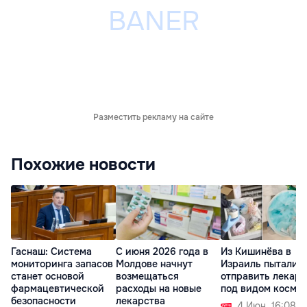
Разместить рекламу на сайте
Похожие новости
Гаснаш: Система
С июня 2026 года в
Из Кишинёва в
мониторинга запасов
Молдове начнут
Израиль пыталис
станет основой
возмещаться
отправить лекарс
фармацевтической
расходы на новые
под видом косме
безопасности
лекарства
4 Июн. 16:08