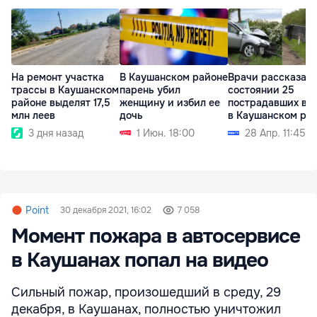
На ремонт участка
В Каушанском районе
Врачи рассказали
трассы в Каушанском
парень убил
состоянии 25
районе выделят 17,5
женщину и избил ее
пострадавших в 
млн леев
дочь
в Каушанском ра
3 дня назад
1 Июн. 18:00
28 Апр. 11:45
Point
30 декабря 2021, 16:02
7 058
Момент пожара в автосервисе
в Каушанах попал на видео
Сильный пожар, произошедший в среду, 29
декабря, в Каушанах, полностью уничтожил