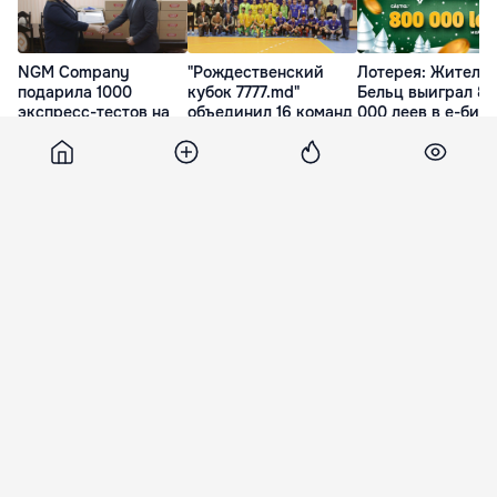
NGM Company
"Рождественский
Лотерея: Житель
подарила 1000
кубок 7777.md"
Бельц выиграл 8
экспресс-тестов на
объединил 16 команд
000 леев в е-бил
COVID-19 Ⓟ
по футзалу Ⓟ
”I love cash” Ⓟ
31 Дек. 17:49
31 Дек. 16:59
31 Дек. 12:40
Point
30 декабря 2021, 15:56
16 871
Петик: Ко мне обращалась
жена Дамира, я передал ему
послание
Георге Петик рассказал, что к нему
обращалась жена Дорина Дамира Лариса