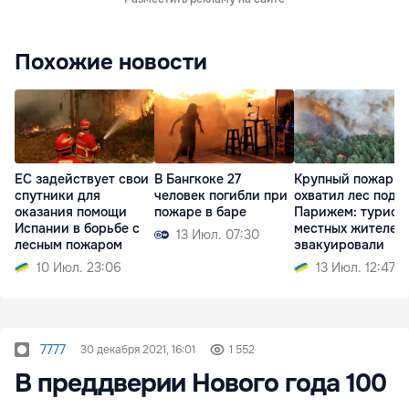
Похожие новости
ЕС задействует свои
В Бангкоке 27
Крупный пожар
спутники для
человек погибли при
охватил лес под
оказания помощи
пожаре в баре
Парижем: турист
Испании в борьбе с
местных жителей
13 Июл. 07:30
лесным пожаром
эвакуировали
10 Июл. 23:06
13 Июл. 12:47
7777
30 декабря 2021, 16:01
1 552
В преддверии Нового года 100