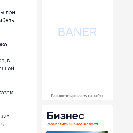
ны при
гибель
вке
а, в
онной
казом
Разместить рекламу на сайте
Бизнес
ение
аба
Разместить бизнес-новость