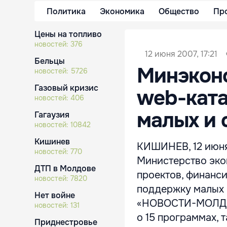
Политика
Экономика
Общество
Пр
Цены на топливо
новостей:
376
12 июня 2007, 17:21
Бельцы
Минэкон
новостей:
5726
Газовый кризис
web-ката
новостей:
406
малых и 
Гагаузия
новостей:
10842
Кишинев
КИШИНЕВ, 12 июня
новостей:
770
Министерство эко
ДТП в Молдове
проектов, финанс
новостей:
7820
поддержку малых 
Нет войне
«НОВОСТИ-МОЛДОВ
новостей:
131
о 15 программах, 
Приднестровье