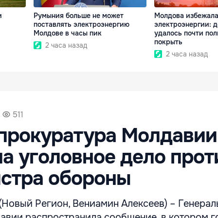
и
Румыния больше не может
Молдова избежала
поставлять электроэнергию
электроэнергии: 
Молдове в часы пик
удалось почти по
покрыть
2 часа назад
2 часа назад
511
нпрокуратура Молдавии
а уголовное дело прот
истра обороны
(Новый Регион, Вениамин Алексеев) – Генерал
авии распространила сообщение, в котором г