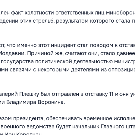
лен факт халатности ответственных лиц миноборо
дении этих стрельб, результатом которого стала 
т, что именно этот инцидент стал поводом к отста
олдавии. Причиной же, считают они, стало давнее
 государства политической деятельностью министр
ными связями с некоторыми деятелями из оппозици
лерий Плешку был отправлен в отставку 11 июня у
ии Владимира Воронина.
казом президента, обеспечивать временное исполн
 военного ведомства будет начальник Главного шт
и Ион Коропчан.