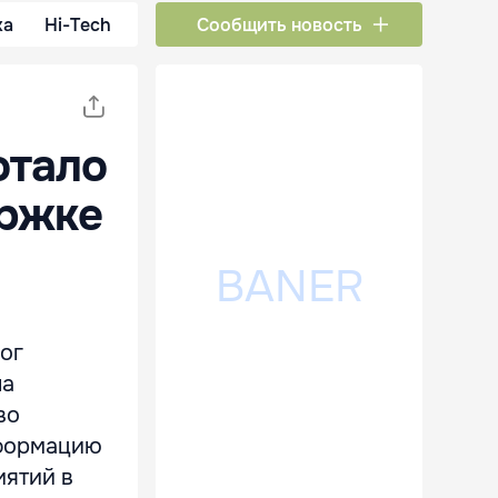
ка
Hi-Tech
Сообщить новость
отало
ержке
ог
на
во
нформацию
иятий в