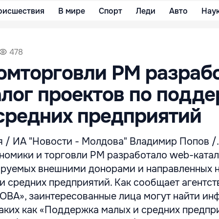
оисшествия
В мире
Спорт
Леди
Авто
Нау
478
омторговли РМ разраб
лог проектов по подд
средних предприятий
 / ИА "Новости - Молдова" Владимир Попов /.
номики и торговли РМ разработало web-катал
ируемых внешними донорами и направленных 
и средних предприятий. Как сообщает агентст
А», заинтересованные лица могут найти и
таких как «Поддержка малых и средних предпр