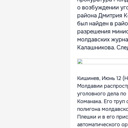
о возбуждении уг
района Дмитрия Ко
был найден в райо
разрешения минис
молдавских журна
Калашникова. След
Кишинев, Июнь 12 (
Молдавии распростр
уголовного дела по
Команака. Его труп
полигона молдавско
Плешки и в его при
автоматического о