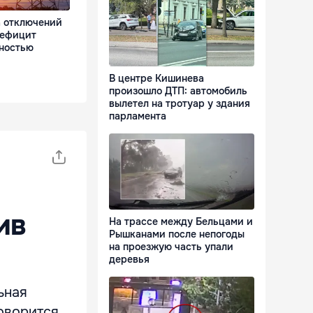
 отключений
дефицит
лностью
В центре Кишинева
произошло ДТП: автомобиль
вылетел на тротуар у здания
парламента
ив
На трассе между Бельцами и
Рышканами после непогоды
на проезжую часть упали
деревья
ьная
оворится