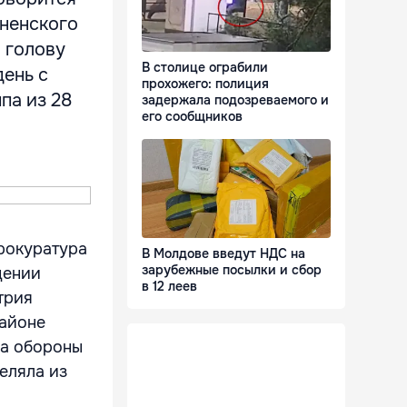
аненского
 голову
В столице ограбили
день с
прохожего: полиция
па из 28
задержала подозреваемого и
его сообщников
прокуратура
В Молдове введут НДС на
зарубежные посылки и сбор
дении
в 12 леев
трия
районе
ра обороны
еляла из