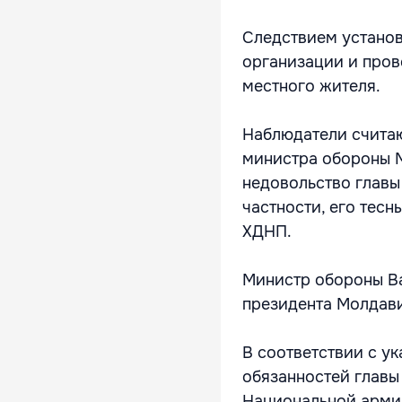
Следствием установ
организации и прове
местного жителя.
Наблюдатели считаю
министра обороны М
недовольство главы
частности, его тес
ХДНП.
Министр обороны Ва
президента Молдав
В соответствии с у
обязанностей главы
Национальной арми