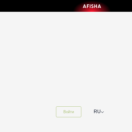
⌵
RU
Войти