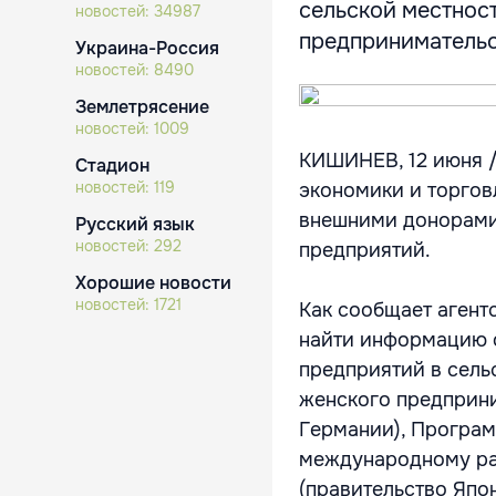
сельской местнос
новостей:
34987
предпринимательст
Украина-Россия
новостей:
8490
Землетрясение
новостей:
1009
КИШИНЕВ, 12 июня /
Стадион
новостей:
119
экономики и торгов
внешними донорами
Русский язык
новостей:
292
предприятий.
Хорошие новости
новостей:
1721
Как сообщает аген
найти информацию о
предприятий в сель
женского предприни
Германии), Програм
международному ра
(правительство Япо