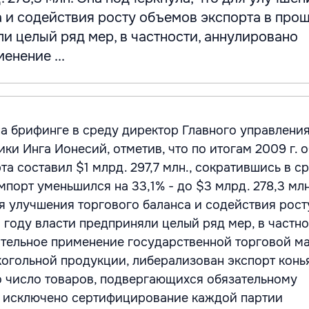
а и содействия росту объемов экспорта в про
и целый ряд мер, в частности, аннулировано
енение ...
а брифинге в среду директор Главного управлени
ки Инга Ионесий, отметив, что по итогам 2009 г. 
а составил $1 млрд. 297,7 млн., сократившись в с
 импорт уменьшился на 33,1% - до $3 млрд. 278,3 мл
ля улучшения торгового баланса и содействия рос
 году власти предприняли целый ряд мер, в частно
тельное применение государственной торговой м
огольной продукции, либерализован экспорт конь
 число товаров, подвергающихся обязательному
 исключено сертифицирование каждой партии