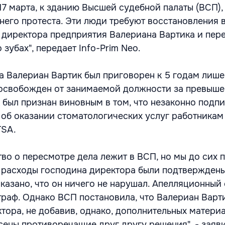
17 марта, к зданию Высшей судебной палаты (ВСП),
него протеста. Эти люди требуют восстановления 
директора предприятия Валериана Вартика и пере
 зубах", передает Info-Prim Neo.
да Валериан Вартик был приговорен к 5 годам лиш
 освобожден от занимаемой должности за превыш
 был признан виновным в том, что незаконно подп
 об оказании стоматологических услуг работникам
TSA.
во о пересмотре дела лежит в ВСП, но мы до сих 
е расходы господина директора были подтвержден
казано, что он ничего не нарушал. Апелляционный
траф. Однако ВСП постановила, что Валериан Варт
тора, не добавив, однако, дополнительных материа
сены противоречащие друг другу решения", - заяв