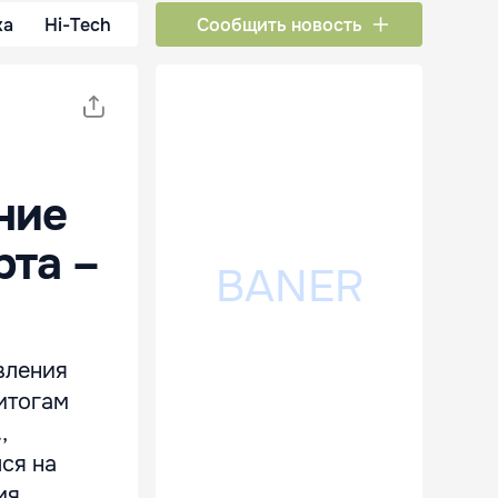
ка
Hi-Tech
Сообщить новость
ние
рта –
вления
итогам
,
лся на
ия