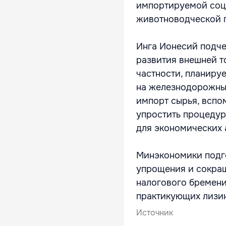
импортируемой соци
животноводческой 
Инга Ионесий подче
развития внешней т
частности, планиру
на железнодорожные
импорт сырья, вспо
упростить процедур
для экономических 
Минэкономики подго
упрощения и сокращ
налогового бремени
практикующих лизи
Источник