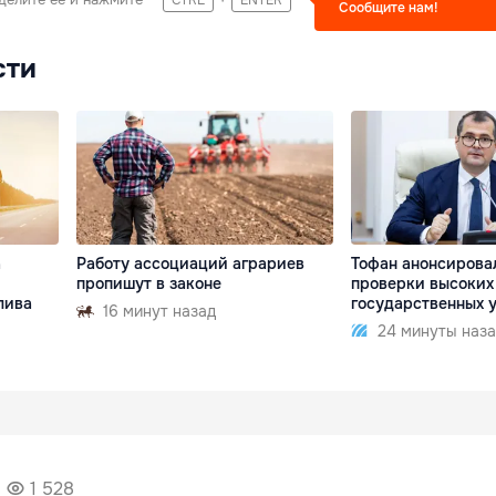
CTRL
ENTER
Сообщите нам!
сти
а
Работу ассоциаций аграриев
Тофан анонсирова
пропишут в законе
проверки высоких 
лива
государственных 
16 минут назад
24 минуты наза
1 528