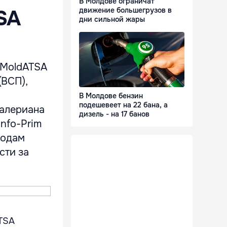
В Молдове ограничат
SA
движение большегрузов в
дни сильной жары
 MoldATSA
(ВСП),
В Молдове бензин
подешевеет на 22 бана, а
Валериана
дизель - на 17 банов
Info-Prim
годам
сти за
TSA