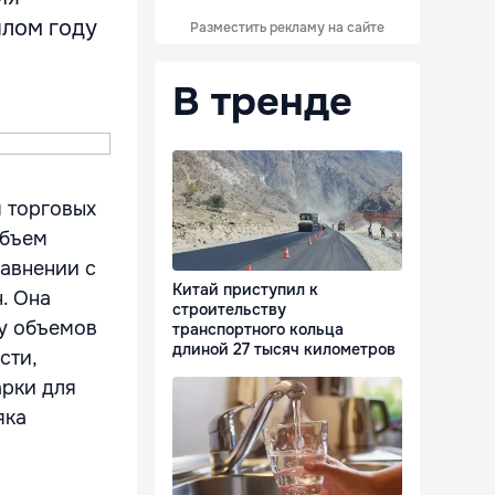
шлом году
Разместить рекламу на сайте
В тренде
я торговых
объем
равнении с
Китай приступил к
н. Она
строительству
ту объемов
транспортного кольца
длиной 27 тысяч километров
сти,
арки для
яка