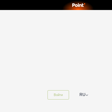
⌵
RU
Войти