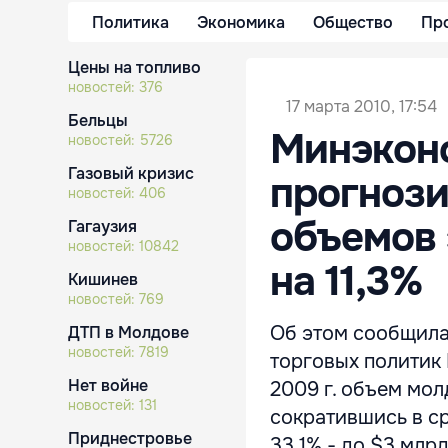
Политика
Экономика
Общество
Пр
Цены на топливо
новостей:
376
17 марта 2010, 17:54
Бельцы
Минэкон
новостей:
5726
Газовый кризис
прогнози
новостей:
406
объемов 
Гагаузия
новостей:
10842
на 11,3%
Кишинев
новостей:
769
Об этом сообщила
ДТП в Молдове
новостей:
7819
торговых политик 
Нет войне
2009 г. объем молд
новостей:
131
сократившись в ср
Приднестровье
33,1% - до $3 млр