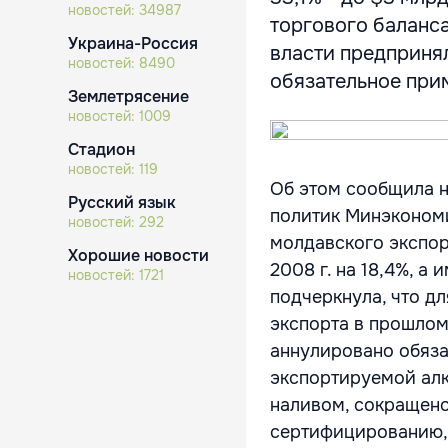
новостей:
34987
торгового баланс
Украина-Россия
власти предпринял
новостей:
8490
обязательное прим
Землетрясение
новостей:
1009
Стадион
новостей:
119
Об этом сообщила н
Русский язык
политик Минэкономи
новостей:
292
молдавского экспорт
Хорошие новости
2008 г. на 18,4%, а
новостей:
1721
подчеркнула, что д
экспорта в прошлом
аннулировано обяза
экспортируемой алк
наливом, сокращено
сертифицированию,