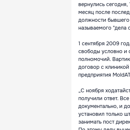
вернулись сегодня, 
месяц после послед
должности бывшего 
называемого "дела о
1 сентября 2009 го
свободы условно и
полномочий. Вартик
договор с клиникой
предприятия MoldA
„С ноября ходатайст
получили ответ. Вс
документально, и до
установил только ш
занимать пост дирек
По этому делу выне