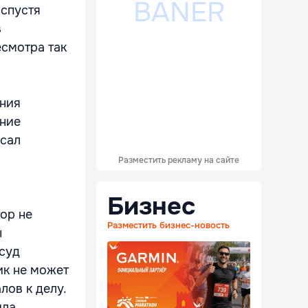
 спустя
в
смотра так
ения
ение
исал
Разместить рекламу на сайте
Бизнес
пор не
Разместить бизнес-новость
ы
 суд
ик не может
лов к делу.
ила