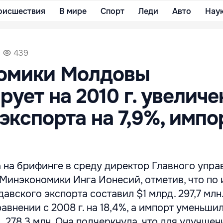
оисшествия
В мире
Спорт
Леди
Авто
Нау
439
омики Молдовы
рует на 2010 г. увеличе
экспорта на 7,9%, импо
 на брифинге в среду директор Главного упра
Минэкономики Инга Ионесий, отметив, что по 
авского экспорта составил $1 млрд. 297,7 млн.
авнении с 2008 г. на 18,4%, а импорт уменьши
д. 278,3 млн. Она подчеркнула, что для улучшен