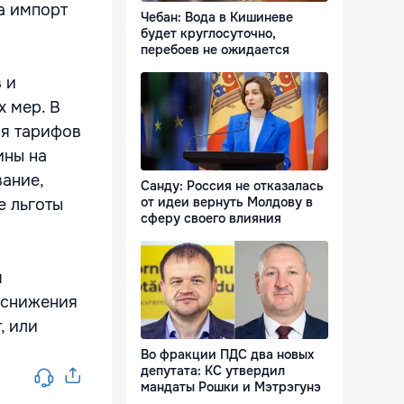
а импорт
Чебан: Вода в Кишиневе
будет круглосуточно,
перебоев не ожидается
 и
х мер. В
ия тарифов
ины на
ание,
Санду: Россия не отказалась
от идеи вернуть Молдову в
е льготы
сферу своего влияния
я
 снижения
, или
Во фракции ПДС два новых
депутата: КС утвердил
мандаты Рошки и Мэтрэгунэ