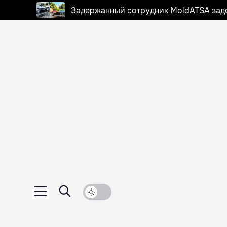
Задержанный сотрудник MoldATSA задек