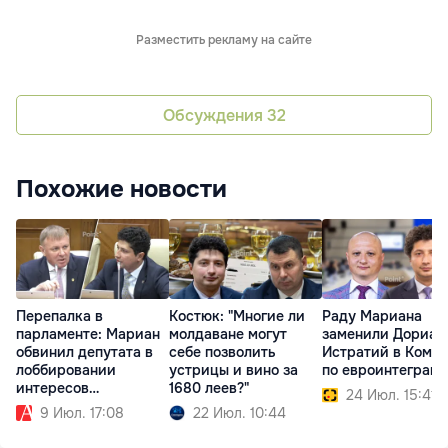
Разместить рекламу на сайте
Обсуждения
32
Похожие новости
Перепалка в
Костюк: "Многие ли
Раду Мариана
парламенте: Мариан
молдаване могут
заменили Дориан
обвинил депутата в
себе позволить
Истратий в Коми
лоббировании
устрицы и вино за
по евроинтеграц
интересов
1680 леев?"
24 Июл. 15:41
Moldovagaz
9 Июл. 17:08
22 Июл. 10:44