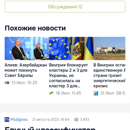
Обсуждения
12
Похожие новости
Алиев: Азербайджан
Венгрия блокирует
В Венгрии остано
может покинуть
кластеры 2 и 3 для
единственную АЭ
Совет Европы
Украины, но
стране грозит
согласилась на
энергетический
13 Июл. 15:25
кластер 3 для
кризис
Молдовы
18 Июл. 11:45
31 Июл. 08:54
Moldpres
21 августа 2023, 16:44
3 833