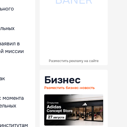
льного
ельных
заявил в
ой миссии
Разместить рекламу на сайте
Бизнес
ак
Разместить бизнес-новость
с момента
тельных
институтам