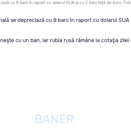
ază cu 9 bani în raport cu dolarul SUA și cu 2 bani față de euro. Fo
ală se depreciază cu 9 bani în raport cu dolarul SUA 
eşte cu un ban, iar rubla rusă rămâne la cotaţia zilei 