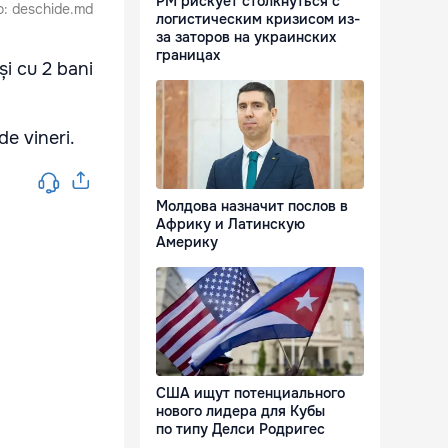
РМ рискует столкнуться с
to: deschide.md
логистическим кризисом из-
за заторов на украинских
границах
și cu 2 bani
de vineri.
Молдова назначит послов в
Африку и Латинскую
Америку
США ищут потенциального
нового лидера для Кубы
по типу Делси Родригес