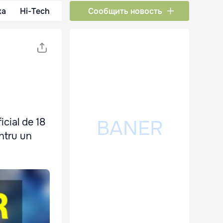
ка
Hi-Tech
Сообщить новость
icial de 18
entru un