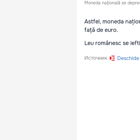
Moneda națională se depreci
Astfel, moneda națion
față de euro.
Leu românesc se ieftin
Источник
Deschide