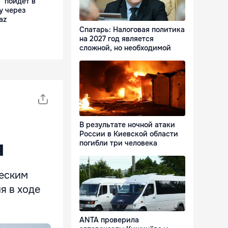
 пойдет в
у через
az
Спатарь: Налоговая политика
на 2027 год является
сложной, но необходимой
В результате ночной атаки
России в Киевской области
я
погибли три человека
еским
я в ходе
ANTA проверила