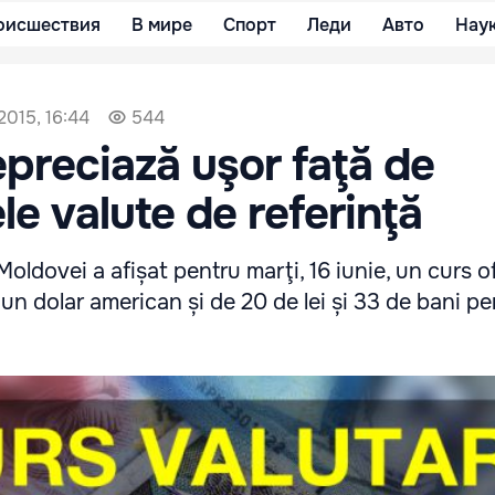
оисшествия
В мире
Спорт
Леди
Авто
Нау
2015, 16:44
544
epreciază uşor faţă de
le valute de referinţă
ldovei a afișat pentru marţi, 16 iunie, un curs of
u un dolar american și de 20 de lei și 33 de bani p