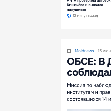
ANTA проверила автовок
Кишинёва и выявила
нарушения
13 минут назад
15 июн
Moldnews
ОБСЕ: В 
соблюдал
Миссия по наблю
институтам и пра
состоявшихся 14 