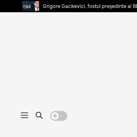
Grigore Gacikevici, fostul președinte al B