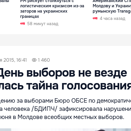
залы
РМ рискует столкнуться с
Американский СПГ
логистическим кризисом из-за
Молдову и Украин
заторов на украинских
румынскую Transg
границах
4 часа назад
58 минут назад
я 2015, 16:41
1 460
День выборов не везде
ась тайна голосовани
дению за выборами Бюро ОБСЕ по демократич
ва человека /БДИПЧ/ зафиксировала нарушени
июня в Молдове всеобщих местных выборов.