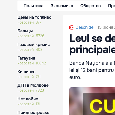
Политика
Экономика
Общество
Пр
Цены на топливо
новостей:
377
15 июня 
Deschide
Бельцы
Leul se d
новостей:
5726
Газовый кризис
principale
новостей:
408
Гагаузия
Banca Națională a Mo
новостей:
10842
lei și 12 bani pentr
Кишинев
euro.
новостей:
771
ДТП в Молдове
новостей:
7823
Нет войне
новостей:
131
Приднестровье