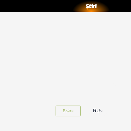
⌵
RU
Войти